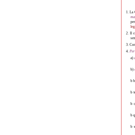
1.
La G
ma
per
leg
2.
Il c
sen
3.
Con 
4.
Per
a)
b)
b b
b t
b q
b 
b 