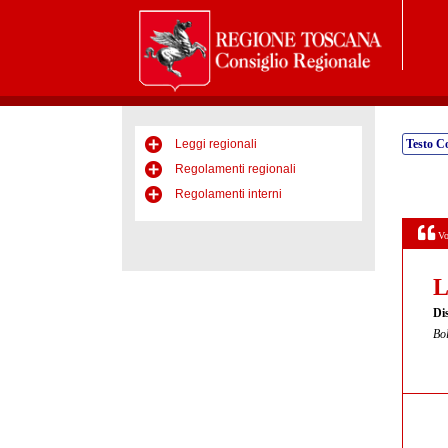
Leggi regionali
Testo C
Regolamenti regionali
Regolamenti interni
Vo
L
Dis
Bol