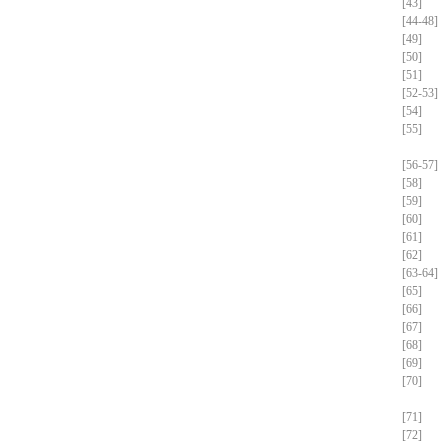
[43]
[44-48]
[49]
[50]
[51]
[52-53]
[54]
[55]
[56-57]
[58]
[59]
[60]
[61]
[62]
[63-64]
[65]
[66]
[67]
[68]
[69]
[70]
[71]
[72]