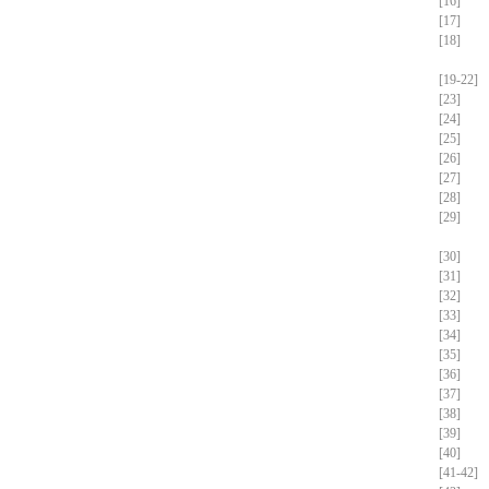
[16]
[17]
[18]
[19-22]
[23]
[24]
[25]
[26]
[27]
[28]
[29]
[30]
[31]
[32]
[33]
[34]
[35]
[36]
[37]
[38]
[39]
[40]
[41-42]