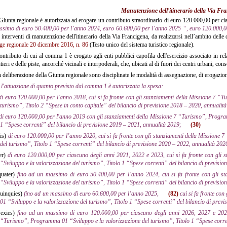
Manutenzione dell'itinerario della Via Fr
iunta regionale è autorizzata ad erogare un contributo straordinario di euro 120.000,00 per c
ssimo di euro 50.400,00 per l’anno 2024, euro 60.600,00 per l’anno 2025 “, euro 120.000,0
 interventi di manutenzione dell'itinerario della Via Francigena, da realizzarsi nell’ambito delle 
ge regionale 20 dicembre 2016, n. 86
(Testo unico del sistema turistico regionale).
ontributo di cui al comma 1 è erogato agli enti pubblici capofila dell'esercizio associato in rela
tieri e delle piste, ancorché vicinali e interpoderali, che, ubicati al di fuori dei centri urbani, co
deliberazione della Giunta regionale sono disciplinate le modalità di assegnazione, di erogazion
 l'attuazione di quanto previsto dal comma 1 è autorizzata la spesa:
di euro 120.000,00 per l'anno 2018, cui si fa fronte con gli stanziamenti della Missione 7 
turismo”, Titolo 2 “Spese in conto capitale” del bilancio di previsione 2018 – 2020, annualit
di euro 120.000,00 per l'anno 2019 con gli stanziamenti della Missione 7 “Turismo”, Progra
1 “Spese correnti” del bilancio di previsione 2019 – 2021, annualità 2019;
(30)
is)
di euro 120.000,00 per l’anno 2020, cui si fa fronte con gli stanziamenti della Mission
del turismo”, Titolo 1 “Spese correnti” del bilancio di previsione 2020 – 2022, annualità 20
er)
di euro 120.000,00 per ciascuno degli anni 2021, 2022 e 2023, cui si fa fronte con gl
“Sviluppo e la valorizzazione del turismo”, Titolo 1 “Spese correnti” del bilancio di previsio
uater)
fino ad un massimo di euro 50.400,00 per l’anno 2024, cui si fa fronte con gli 
“Sviluppo e la valorizzazione del turismo”, Titolo 1 “Spese correnti” del bilancio di previsi
quinquies)
fino ad un massimo di euro 60.600,00 per l’anno 2025,
(82)
cui si fa fronte co
01 “Sviluppo e la valorizzazione del turismo”, Titolo 1 “Spese correnti” del bilancio di prev
sexies)
fino ad un massimo di euro 120.000,00 per ciascuno degli anni 2026, 2027 e 2028,
“Turismo”, Programma 01 “Sviluppo e la valorizzazione del turismo”, Titolo 1 “Spese corren