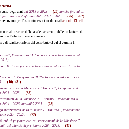
ancigena
iascuno degli anni
dal 2018 al 2023
(29)
nonché fino ad un
0 per ciascuno degli anni 2026, 2027 e 2028,
(76)
(67)
convenzioni per l’esercizio associato di cui all'
articolo
15 della
zione all’insieme delle strade carrarecce, delle mulattiere, dei
nsentono l’attività di escursionismo.
e e di rendicontazione del contributo di cui al comma 1.
“Turismo”, Programma 01 “Sviluppo e la valorizzazione del
à 2018;
mma 01 “Sviluppo e la valorizzazione del turismo”, Titolo
e 7 “Turismo”, Programma 01 “Sviluppo e la valorizzazione
20;
(16)
(31)
i stanziamenti della Missione 7 “Turismo”, Programma 01
ne 2021 – 2023.
(38)
stanziamenti della Missione 7 “Turismo”, Programma 01
one 2024 – 2026, annualità 2024;
(68)
n gli stanziamenti della Missione 7 “Turismo”, Programma
isione 2025 – 2027;
(77)
 cui si fa fronte con gli stanziamenti della Missione 7
ti” del bilancio di previsione 2026 – 2028.
(83)