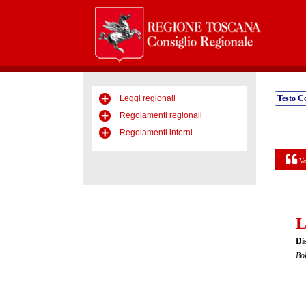
Leggi regionali
Testo C
Regolamenti regionali
Regolamenti interni
Vo
L
Dis
Bol