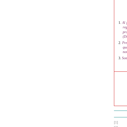
1.
Al 
reg
pr
(Di
2.
Pre
qua
nor
3.
Son
[1]