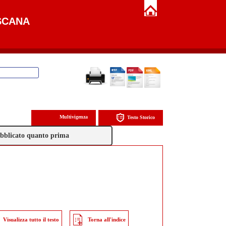
SCANA
Multivigenza
Testo Storico
pubblicato quanto prima
Visualizza tutto il testo
Torna all'indice