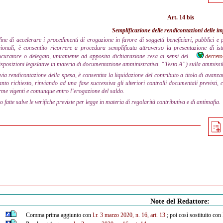
Art. 14 bis
Semplificazione delle rendicontazioni delle i
fine di accelerare i procedimenti di erogazione in favore di soggetti beneficiari, pubblici e p
ionali, è consentito ricorrere a procedura semplificata attraverso la presentazione di ist
ocuratore o delegato, unitamente ad apposita dichiarazione resa ai sensi del
decreto
sposizioni legislative in materia di documentazione amministrativa. “Testo A”) sulla ammissib
via rendicontazione della spesa, è consentita la liquidazione del contributo a titolo di avanz
nto richiesto, rinviando ad una fase successiva gli ulteriori controlli documentali previsti, c
me vigenti e comunque entro l’erogazione del saldo.
o fatte salve le verifiche previste per legge in materia di regolarità contributiva e di antimafia.
Note del Redattore:
Comma prima aggiunto con
l.r. 3 marzo 2020, n. 16, art. 13
; poi così sostituito con