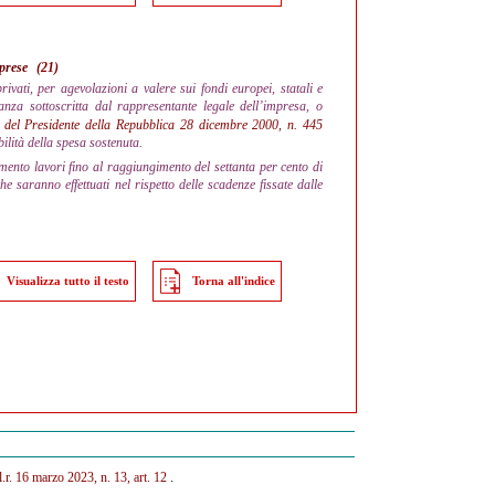
mprese
(21)
rivati, per agevolazioni a valere sui fondi europei, statali e
anza sottoscritta dal rappresentante legale dell’impresa, o
 del Presidente della Repubblica 28 dicembre 2000, n. 445
ilità della spesa sostenuta.
amento lavori fino al raggiungimento del settanta per cento di
he saranno effettuati nel rispetto delle scadenze fissate dalle
Visualizza tutto il testo
Torna all'indice
l.r. 16 marzo 2023, n. 13, art. 12
.