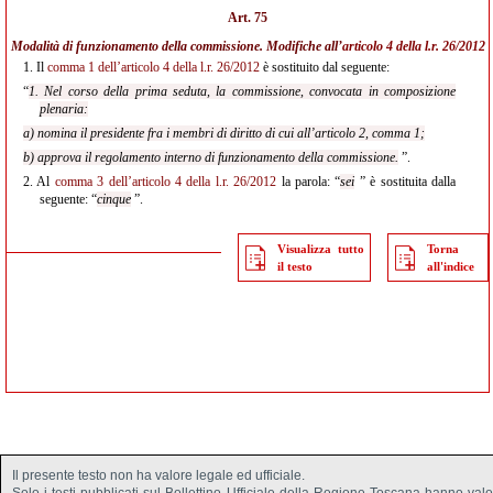
Art. 75
Modalità di funzionamento della commissione. Modifiche all’
articolo 4 della l.r. 26/2012
1.
Il
comma 1 dell’articolo 4 della l.r. 26/2012
è sostituito dal seguente:
“
1. Nel corso della prima seduta, la commissione, convocata in composizione
plenaria:
a) nomina il presidente fra i membri di diritto di cui all’articolo 2, comma 1;
b) approva il regolamento interno di funzionamento della commissione.
”.
2.
Al
comma 3 dell’articolo 4 della l.r. 26/2012
la parola: “
sei
” è sostituita dalla
seguente: “
cinque
”.
Visualizza tutto
Torna
il testo
all'indice
Il presente testo non ha valore legale ed ufficiale.