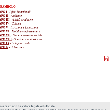
REAMBOLO
APO I
- Affari istituzionali
APO II
- Ambiente
PO III
- Attività produttive
APO IV
- Cultura
APO V
- Istruzione e formazione
APO VI
- Mobilità e infrastrutture
APO VII
- Sanità e coesione sociale
APO VIII
- Sanzioni amministrative
APO IX
- Sviluppo rurale
APO X
- Urbanistica
ente testo non ha valore legale ed ufficiale.