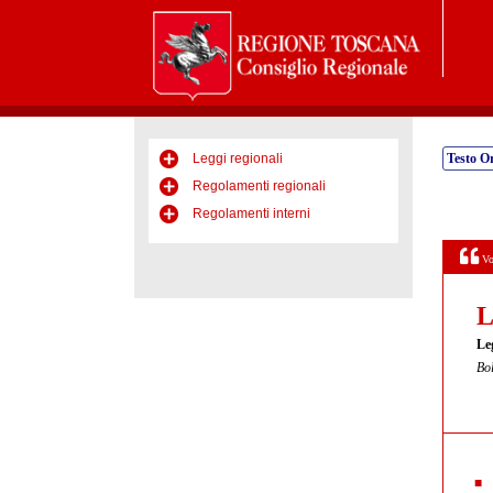
Leggi regionali
Testo Or
Regolamenti regionali
Regolamenti interni
Vo
L
Le
Bol