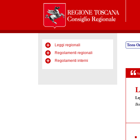
Leggi regionali
Testo Or
Regolamenti regionali
Regolamenti interni
Vo
L
Le
Bol