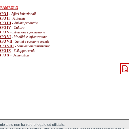
REAMBOLO
APO I
- Affari istituzionali
APO II
- Ambiente
PO III
- Attività produttive
APO IV
- Cultura
APO V
- Istruzione e formazione
APO VI
- Mobilità e infrastrutture
APO VII
- Sanità e coesione sociale
APO VIII
- Sanzioni amministrative
APO IX
- Sviluppo rurale
APO X
- Urbanistica
ente testo non ha valore legale ed ufficiale.