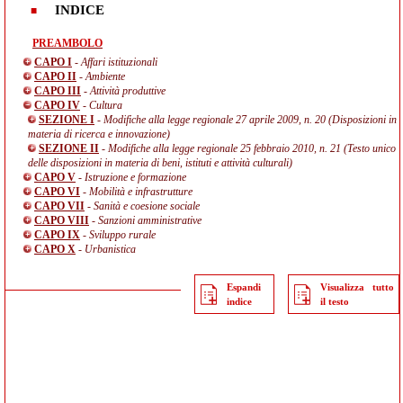
INDICE
PREAMBOLO
CAPO I
- Affari istituzionali
CAPO II
- Ambiente
CAPO III
- Attività produttive
CAPO IV
- Cultura
SEZIONE I
- Modifiche alla legge regionale 27 aprile 2009, n. 20 (Disposizioni in
materia di ricerca e innovazione)
SEZIONE II
- Modifiche alla legge regionale 25 febbraio 2010, n. 21 (Testo unico
delle disposizioni in materia di beni, istituti e attività culturali)
CAPO V
- Istruzione e formazione
CAPO VI
- Mobilità e infrastrutture
CAPO VII
- Sanità e coesione sociale
CAPO VIII
- Sanzioni amministrative
CAPO IX
- Sviluppo rurale
CAPO X
- Urbanistica
Espandi
Visualizza tutto
indice
il testo