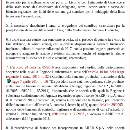
ferroviario per il collegamento del porto di Livorno con l'interporto di Guasticce e
dello scalo merci di Castelnuovo di Garfagnana, senza ulteriori oneri a carico del
bilancio regionale, nei limiti delle somme già stanziate per il raddoppio della linea
ferroviaria Pistoia-Lucca;
5. È necessario rimodulare i tempi di erogazione dei contributi straordinari per la
progettazione della viabilità a nord di Pisa, tratto Madonna dell’Acqua – Cisanello;
6. Poiché alla data attuale non sono state esperite, né si prevede di poterlo fare entro la
fine dell'anno, le azioni conseguenti a diverse disposizioni a carattere finanziario
implicanti utilizzo di risorse sull'annualità 2017, con la presente legge si provvede ad
abrogare o adeguare le relative previsioni normative, nonché ad adeguare le relative
autorizzazioni di spesa per la stessa annualità, azzerandole;
7. L’
articolo 24 della l.r. 85/2016
reca disposizioni sul riordino delle partecipazioni
societarie nelle quali la Regione è subentrata ai sensi dell’
articolo 10 bis della legge
regionale 3 marzo 2015, n. 22
(Riordino delle funzioni provinciali e attuazione della
legge 7 aprile 2014, n. 56
“Disposizioni sulle città metropolitane, sulle province,
sulle unioni e fusioni di comuni”. Modifiche alle leggi regionali 32/2002 , 67/2003 ,
41/2005 , 68/2011 , 65/2014), disponendo che le società nelle quali la Regione è
subentrata confluiscano nell’Agenzia regionale recupero risorse (ARRR) S.p.A. entro
il 31 dicembre 2017. L’articolo 26, comma 4, dispone che la Regione, per l’esercizio
delle funzioni di cui all’articolo 3, comma 1, lettere h) ed h) quater,
della l.r. 39/2005
,
nonché delle funzioni di controllo, vigilanza e di accertamento di cui all’articolo 3,
comma 1, lettere h bis) ed h ter),
della stessa l.r. 39/2005
, si avvalga di ARRR S.p.A.
a decorrere dal 1° gennaio 2018;
8. Il procedimento di fusione per incorporazione in ARRR S.p.A. delle società