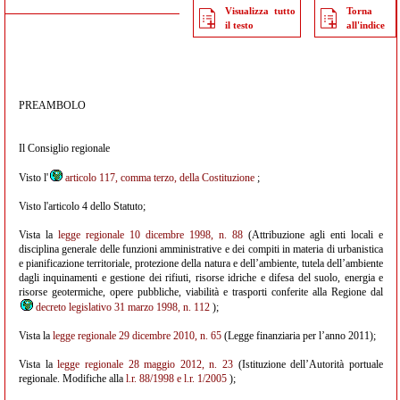
Visualizza tutto
Torna
il testo
all'indice
PREAMBOLO
Il Consiglio regionale
Visto l'
articolo 117, comma terzo, della Costituzione
;
Visto l'articolo 4 dello Statuto;
Vista la
legge regionale 10 dicembre 1998, n. 88
(Attribuzione agli enti locali e
disciplina generale delle funzioni amministrative e dei compiti in materia di urbanistica
e pianificazione territoriale, protezione della natura e dell’ambiente, tutela dell’ambiente
dagli inquinamenti e gestione dei rifiuti, risorse idriche e difesa del suolo, energia e
risorse geotermiche, opere pubbliche, viabilità e trasporti conferite alla Regione dal
decreto legislativo 31 marzo 1998, n. 112
);
Vista la
legge regionale 29 dicembre 2010, n. 65
(Legge finanziaria per l’anno 2011);
Vista la
legge regionale 28 maggio 2012, n. 23
(Istituzione dell’Autorità portuale
regionale. Modifiche alla
l.r. 88/1998
e l.r. 1/2005
);