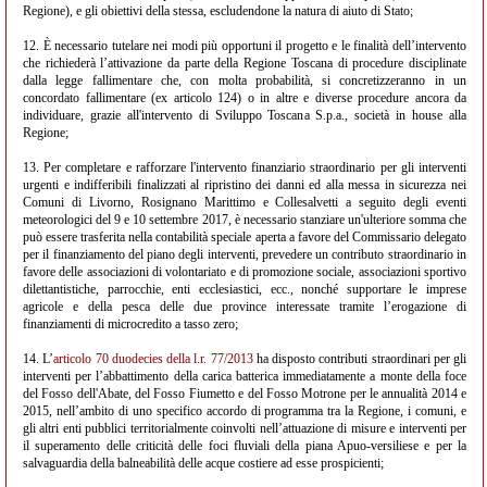
Regione), e gli obiettivi della stessa, escludendone la natura di aiuto di Stato;
12. È necessario tutelare nei modi più opportuni il progetto e le finalità dell’intervento
che richiederà l’attivazione da parte della Regione Toscana di procedure disciplinate
dalla legge fallimentare che, con molta probabilità, si concretizzeranno in un
concordato fallimentare (ex articolo 124) o in altre e diverse procedure ancora da
individuare, grazie all'intervento di Sviluppo Toscana S.p.a., società in house alla
Regione;
13. Per completare e rafforzare l'intervento finanziario straordinario per gli interventi
urgenti e indifferibili finalizzati al ripristino dei danni ed alla messa in sicurezza nei
Comuni di Livorno, Rosignano Marittimo e Collesalvetti a seguito degli eventi
meteorologici del 9 e 10 settembre 2017, è necessario stanziare un'ulteriore somma che
può essere trasferita nella contabilità speciale aperta a favore del Commissario delegato
per il finanziamento del piano degli interventi, prevedere un contributo straordinario in
favore delle associazioni di volontariato e di promozione sociale, associazioni sportivo
dilettantistiche, parrocchie, enti ecclesiastici, ecc., nonché supportare le imprese
agricole e della pesca delle due province interessate tramite l’erogazione di
finanziamenti di microcredito a tasso zero;
14. L’
articolo 70 duodecies della l.r. 77/2013
ha disposto contributi straordinari per gli
interventi per l’abbattimento della carica batterica immediatamente a monte della foce
del Fosso dell'Abate, del Fosso Fiumetto e del Fosso Motrone per le annualità 2014 e
2015, nell’ambito di uno specifico accordo di programma tra la Regione, i comuni, e
gli altri enti pubblici territorialmente coinvolti nell’attuazione di misure e interventi per
il superamento delle criticità delle foci fluviali della piana Apuo-versiliese e per la
salvaguardia della balneabilità delle acque costiere ad esse prospicienti;