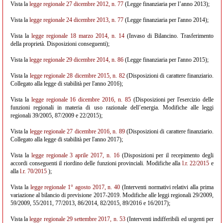
Vista la
legge regionale 27 dicembre 2012, n. 77
(Legge finanziaria per l’anno 2013);
Vista la
legge regionale 24 dicembre 2013, n. 77
(Legge finanziaria per l'anno 2014);
Vista la
legge regionale 18 marzo 2014, n. 14
(Invaso di Bilancino. Trasferimento
della proprietà. Disposizioni conseguenti);
Vista la
legge regionale 29 dicembre 2014, n. 86
(Legge finanziaria per l'anno 2015);
Vista la
legge regionale 28 dicembre 2015, n. 82
(Disposizioni di carattere finanziario.
Collegato alla legge di stabilità per l'anno 2016);
Vista la
legge regionale 16 dicembre 2016, n. 85
(Disposizioni per l'esercizio delle
funzioni regionali in materia di uso razionale dell’energia. Modifiche alle leggi
regionali 39/2005, 87/2009 e 22/2015);
Vista la
legge regionale 27 dicembre 2016, n. 89
(Disposizioni di carattere finanziario.
Collegato alla legge di stabilità per l'anno 2017);
Vista la
legge regionale 3 aprile 2017, n. 16
(Disposizioni per il recepimento degli
accordi conseguenti il riordino delle funzioni provinciali. Modifiche alla
l.r. 22/2015
e
alla
l.r. 70/2015
);
Vista la
legge regionale 1° agosto 2017, n. 40
(Interventi normativi relativi alla prima
variazione al bilancio di previsione 2017-2019. Modifiche alle leggi regionali 29/2009,
59/2009, 55/2011, 77/2013, 86/2014, 82/2015, 89/2016 e 16/2017);
Vista la
legge regionale 29 settembre 2017, n. 53
(Interventi indifferibili ed urgenti per