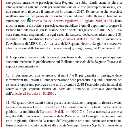
energetiche interamente partecipate dalla Regione ha subito ritardi, stante la plurima
attività richiesta agli enti locali per la dismissione delle loro partecipazioni sociali, che
non consente di rispettare il termine del 31 dicembre 2017. Tenuto conto che le società
risultano inserite nel piano di razionalizzazione adottato dalla Regione Toscana in
attuazione dell’
articolo 24 del decreto legislativo 19 agosto 2016, n.175
(Testo
unico in materia di società a partecipazione pubblica) è quindi opportuno prorogare il
termine fino alla data in cui la fusione delle società energetiche in ARRR S.p.A. sia
stata completata, disponendo, in ogni caso, che la stessa debba concludersi entro il 31
dicembre 2018, e modificare l’
articolo 26, comma 4, della l.r. 85/2016
disponendo che
l’avvalimento di ARRR S.p.A., da parte della Regione, decorra dal giorno successivo
alla conclusione della fusione di cui alla lettera a) e, in ogni caso, dal 1° gennaio 2019;
9. È opportuno rendere nota la data di conclusione del riordino delle partecipazioni
societarie mediante la pubblicazione sul Bollettino ufficiale della Regione Toscana di
apposita comunicazione;
10. In coerenza con quanto previsto ai punti 7 e 8, per garantire il passaggio delle
informazioni tra i catasti e l’omogeneizzazione delle procedure e quindi l’armonia nel
sistema, è opportuno prorogare sino al 31 dicembre 2018 l’esercizio delle funzioni di
controllo sugli impianti termici da parte del Comune di Grosseto disciplinato
dall’
articolo 22 bis della l.r. 85/2016
;
11. Nel quadro delle azioni volte a portare a conclusione il progetto di ricerca avviato
mediante la società Centro Ricerche ed Alta Formazione s.r.l. a totale partecipazione
pubblica, la modifica dell’
articolo 19 della l.r. 40/2017
si è resa necessaria anche a
seguito delle osservazioni pervenute dalla Presidenza del Consiglio dei ministri sul
testo originario, chiarendo la natura dell’erogazione (che non costituisce contributo,
bensì dotazione in conto capitale) alla società Sviluppo Toscana S.p.A. (in house della