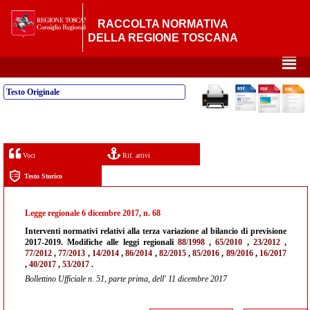
RACCOLTA NORMATIVA
DELLA REGIONE TOSCANA
²
Testo Originale
Voci
Rif. attivi
Testo Storico
Legge regionale 6 dicembre 2017, n. 68
Interventi normativi relativi alla terza variazione al bilancio di previsione
2017-2019. Modifiche alle leggi regionali
88/1998
,
65/2010
,
23/2012
,
77/2012
,
77/2013
,
14/2014
,
86/2014
,
82/2015
,
85/2016
,
89/2016
,
16/2017
,
40/2017
,
53/2017
.
Bollettino Ufficiale n. 51, parte prima, dell' 11 dicembre 2017