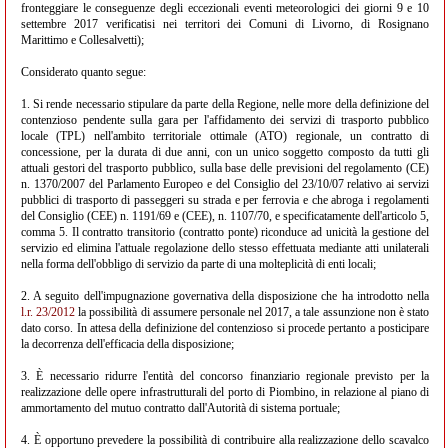
fronteggiare le conseguenze degli eccezionali eventi meteorologici dei giorni 9 e 10
settembre 2017 verificatisi nei territori dei Comuni di Livorno, di Rosignano
Marittimo e Collesalvetti);
Considerato quanto segue:
1. Si rende necessario stipulare da parte della Regione, nelle more della definizione del
contenzioso pendente sulla gara per l'affidamento dei servizi di trasporto pubblico
locale (TPL) nell'ambito territoriale ottimale (ATO) regionale, un contratto di
concessione, per la durata di due anni, con un unico soggetto composto da tutti gli
attuali gestori del trasporto pubblico, sulla base delle previsioni del regolamento (CE)
n. 1370/2007 del Parlamento Europeo e del Consiglio del 23/10/07 relativo ai servizi
pubblici di trasporto di passeggeri su strada e per ferrovia e che abroga i regolamenti
del Consiglio (CEE) n. 1191/69 e (CEE), n. 1107/70, e specificatamente dell'articolo 5,
comma 5. Il contratto transitorio (contratto ponte) riconduce ad unicità la gestione del
servizio ed elimina l'attuale regolazione dello stesso effettuata mediante atti unilaterali
nella forma dell'obbligo di servizio da parte di una molteplicità di enti locali;
2. A seguito dell'impugnazione governativa della disposizione che ha introdotto nella
l.r. 23/2012
la possibilità di assumere personale nel 2017, a tale assunzione non è stato
dato corso. In attesa della definizione del contenzioso si procede pertanto a posticipare
la decorrenza dell'efficacia della disposizione;
3. È necessario ridurre l'entità del concorso finanziario regionale previsto per la
realizzazione delle opere infrastrutturali del porto di Piombino, in relazione al piano di
ammortamento del mutuo contratto dall'Autorità di sistema portuale;
4. È opportuno prevedere la possibilità di contribuire alla realizzazione dello scavalco