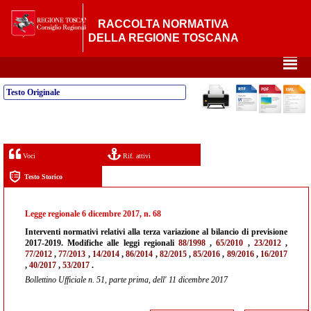
RACCOLTA NORMATIVA
DELLA REGIONE TOSCANA
²
Testo Originale
Voci
Rif. attivi
Testo Storico
Legge regionale 6 dicembre 2017, n. 68
Interventi normativi relativi alla terza variazione al bilancio di previsione
2017-2019. Modifiche alle leggi regionali
88/1998
,
65/2010
,
23/2012
,
77/2012
,
77/2013
,
14/2014
,
86/2014
,
82/2015
,
85/2016
,
89/2016
,
16/2017
,
40/2017
,
53/2017
.
Bollettino Ufficiale n. 51, parte prima, dell' 11 dicembre 2017