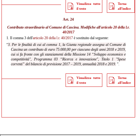
Visualizza tutto
Torna
il testo
all'indice
Art. 24
Contributo straordinario al Comune di Cascina. Modifiche all'
articolo 20 della l.r.
40/2017
1.
Il comma 3 dell'
articolo 20 della l.r. 40/2017
è sostituito dal seguente:
“
3. Per le finalità di cui al comma 1, la Giunta regionale assegna al Comune di
Cascina un contributo di euro 75.000,00 per ciascuno degli anni 2018 e 2019,
cui si fa fronte con gli stanziamenti della Missione 14 “Sviluppo economico e
competitività", Programma 03 “Ricerca e innovazione", Titolo 1 "Spese
correnti” del bilancio di previsione 2017 – 2019, annualità 2018 e 2019.
”.
Visualizza tutto
Torna
il testo
all'indice