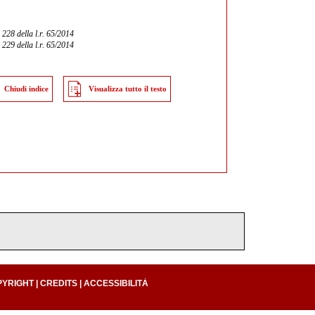
 228 della l.r. 65/2014
 229 della l.r. 65/2014
Chiudi indice
Visualizza tutto il testo
PYRIGHT
|
CREDITS
|
ACCESSIBILITÀ