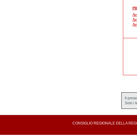
P
Ar
Ar
Ar
Il pres
Solo i 
CONSIGLIO REGIONALE DELLA REGION