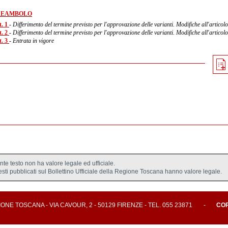
REAMBOLO
t. 1
- Differimento del termine previsto per l'approvazione delle varianti. Modifiche all'articolo
t. 2
- Differimento del termine previsto per l'approvazione delle varianti. Modifiche all'articolo
t. 3
- Entrata in vigore
ente testo non ha valore legale ed ufficiale.
testi pubblicati sul Bollettino Ufficiale della Regione Toscana hanno valore legale.
E TOSCANA - VIA CAVOUR, 2 - 50129 FIRENZE - TEL. 055 23871
-
CO