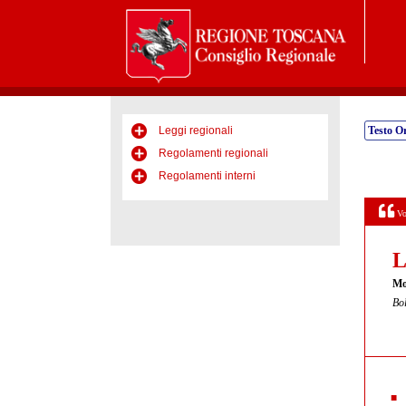
Leggi regionali
Testo Or
Regolamenti regionali
Regolamenti interni
Vo
L
Mod
Bol