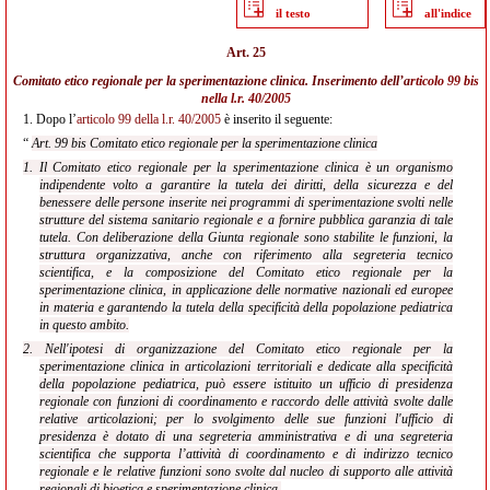
il testo
all'indice
Art. 25
Comitato etico regionale per la sperimentazione clinica. Inserimento dell’a
rticolo 99 bis
nella l.r. 40/2005
1.
Dopo l’
articolo 99 della l.r. 40/2005
è inserito il seguente:
“
Art. 99 bis Comitato etico regionale per la sperimentazione clinica
1. Il Comitato etico regionale per la sperimentazione clinica è un organismo
indipendente volto a garantire la tutela dei diritti, della sicurezza e del
benessere delle persone inserite nei programmi di sperimentazione svolti nelle
strutture del sistema sanitario regionale e a fornire pubblica garanzia
di tale
tutela. Con deliberazione della Giunta regionale sono stabilite le funzioni, la
struttura organizzativa, anche con riferimento alla segreteria tecnico
scientifica, e la composizione del Comitato etico regionale per la
sperimentazione clinica, in applicazione delle normative nazionali ed europee
in materia e garantendo la tutela della specificità della popolazione pediatrica
in questo ambito.
2. Nell'ipotesi di organizzazione del Comitato etico regionale per la
sperimentazione clinica in articolazioni territoriali e dedicate alla specificità
della popolazione pediatrica, può essere istituito un ufficio di presidenza
regionale con funzioni di coordinamento e raccordo delle attività svolte dalle
relative articolazioni; per lo svolgimento delle sue funzioni l'ufficio di
presidenza è dotato di una segreteria amministrativa e di una segreteria
scientifica che supporta l’attività di coordinamento e di indirizzo tecnico
regionale e le relative funzioni sono svolte dal nucleo di supporto alle attività
regionali di bioetica e sperimentazione clinica.