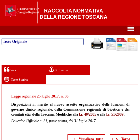
RACCOLTA NORMATIVA
DELLA REGIONE TOSCANA
²
Testo Originale
Voci
Rif. attivi
Testo Storico
Legge regionale 25 luglio 2017, n. 36
Disposizioni in merito al nuovo assetto organizzativo delle funzioni di
governo clinico regionale, della Commissione regionale di bioetica e dei
comitati etici della Toscana. Modifiche alla
l.r. 40/2005
e alla
l.r. 51/2009
.
Bollettino Ufficiale n. 31, parte prima, del 31 luglio 2017
Visualizza tutto
Torna