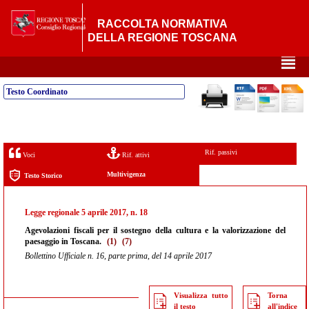
RACCOLTA NORMATIVA
DELLA REGIONE TOSCANA
²
Testo Coordinato
Rif. passivi
Voci
Rif. attivi
Multivigenza
Testo Storico
Legge regionale 5 aprile 2017, n. 18
Agevolazioni fiscali per il sostegno della cultura e la valorizzazione del
paesaggio in Toscana.
(1)
(7)
Bollettino Ufficiale n. 16, parte prima, del 14 aprile 2017
Visualizza tutto
Torna
il testo
all'indice