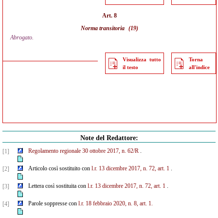
Art. 8
Norma transitoria
(19)
Abrogato.
Visualizza tutto
Torna
il testo
all'indice
Note del Redattore:
Regolamento regionale 30 ottobre 2017, n. 62/R
.
[1]
Articolo così sostituito con
l.r. 13 dicembre 2017, n. 72, art. 1
.
[2]
Lettera così sostituita con
l.r. 13 dicembre 2017, n. 72, art. 1
.
[3]
Parole soppresse con
l.r. 18 febbraio 2020, n. 8, art. 1.
[4]