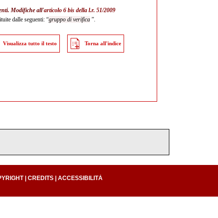
nti. Modifiche all'
articolo 6 bis della l.r. 51/2009
tuite dalle seguenti: “
gruppo di verifica
”.
Visualizza tutto il testo
Torna all'indice
PYRIGHT
|
CREDITS
|
ACCESSIBILITÀ