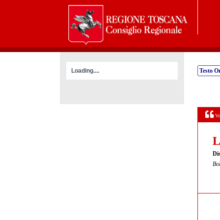
Loading....
Testo Or
Vo
L
Dis
Bol