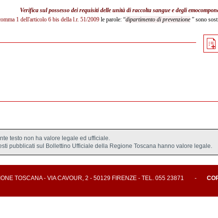
Verifica sul possesso dei requisiti delle unità di raccolta sangue e degli emocompone
comma 1 dell'articolo 6 bis della l.r. 51/2009
le parole: “
dipartimento di prevenzione
” sono sosti
ente testo non ha valore legale ed ufficiale.
testi pubblicati sul Bollettino Ufficiale della Regione Toscana hanno valore legale.
E TOSCANA - VIA CAVOUR, 2 - 50129 FIRENZE - TEL. 055 23871
-
CO