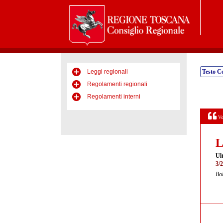
Leggi regionali
Testo C
Regolamenti regionali
Regolamenti interni
Vo
L
Ult
3/
Bol