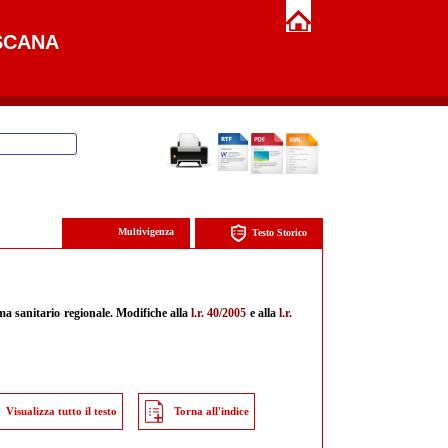
SCANA
Multivigenza
Testo Storico
tema sanitario regionale. Modifiche alla
l.r. 40/2005
e alla
l.r.
Visualizza tutto il testo
Torna all'indice