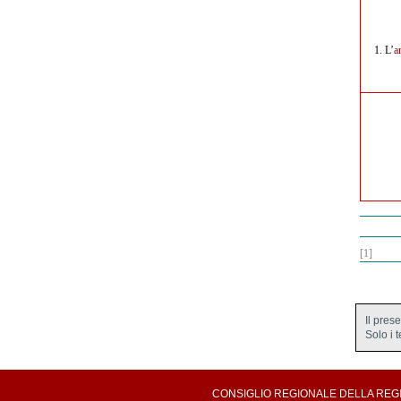
1.
L’
a
[1]
Il pres
Solo i 
CONSIGLIO REGIONALE DELLA REGION