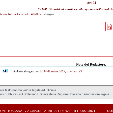
Art. 31
ESTAR. Disposizioni transitorie. Abrogazione dell’
articolo 1
rticolo 142 quater della l.r. 40/2005
è abrogato.
Note del Redattore:
Articolo abrogato con
l.r. 14 dicembre 2017, n. 74, art. 23
.
ente testo non ha valore legale ed ufficiale.
testi pubblicati sul Bollettino Ufficiale della Regione Toscana hanno valore legale.
E TOSCANA - VIA CAVOUR, 2 - 50129 FIRENZE - TEL. 055 23871
-
CO