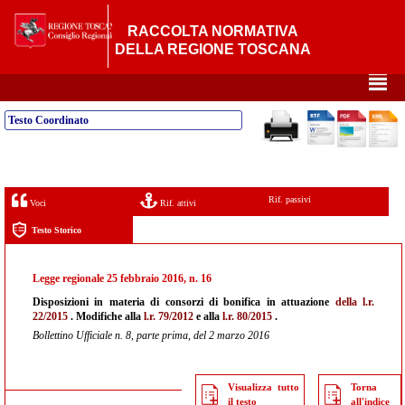
RACCOLTA NORMATIVA
DELLA REGIONE TOSCANA
²
Testo Coordinato
Rif. passivi
Voci
Rif. attivi
Testo Storico
Legge regionale 25 febbraio 2016, n. 16
Disposizioni in materia di consorzi di bonifica in attuazione
della l.r.
22/2015
. Modifiche alla
l.r. 79/2012
e alla
l.r. 80/2015
.
Bollettino Ufficiale n. 8, parte prima, del 2 marzo 2016
Visualizza tutto
Torna
il testo
all'indice