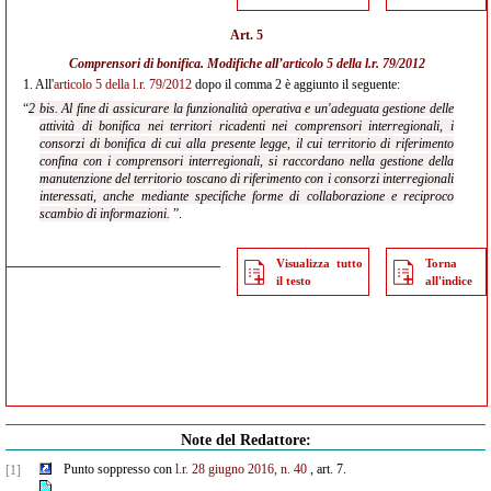
Art. 5
Comprensori di bonifica. Modifiche all’
articolo 5 della l.r. 79/2012
1.
All'
articolo 5 della l.r. 79/2012
dopo il comma 2 è aggiunto il seguente:
“
2 bis. Al fine di assicurare la funzionalità operativa e un'adeguata gestione delle
attività di bonifica nei territori ricadenti nei comprensori interregionali, i
consorzi di bonifica di cui alla presente legge, il cui territorio di riferimento
confina con i comprensori interregionali, si raccordano nella gestione della
manutenzione del territorio toscano di riferimento con i consorzi interregionali
interessati, anche mediante specifiche forme di collaborazione e reciproco
scambio di informazioni.
”.
Visualizza tutto
Torna
il testo
all'indice
Note del Redattore:
Punto soppresso con
l.r. 28 giugno 2016, n. 40
, art. 7.
[1]