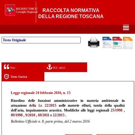
RACCOLTA NORMATIVA
DELLA REGIONE TOSCANA
²
Testo Originale
Voci
Rif. attivi
Testo Storico
Legge regionale 24 febbraio 2016, n. 15
Riordino delle funzioni amministrative in materia ambientale in
attuazione
della l.r. 22/2015
nelle materie rifiuti, tutela della qualità
dell’aria, inquinamento acustico. Modifiche alle leggi regionali
25/1998
,
89/1998
,
9/2010
,
69/2011
e
22/2015
.
Bollettino Ufficiale n. 8, parte prima, del 2 marzo 2016