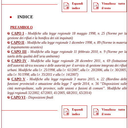
Espandi
Visualizza tutto
indice
il testo
INDICE
PREAMBOLO
CAPO I
- Modifiche alla legge regionale 18 maggio 1998, n. 25 (Norme per la
gestione dei rifiuti e la bonifica dei siti inquinati)
CAPO II
- Modifiche alla legge regionale 1 dicembre 1998, n. 89 (Norme in materia
di inquinamento acustico)
CAPO III
- Modifiche alla legge regionale 11 febbraio 2010, n. 9 (Norme per la
tutela della qualità dell’aria ambiente)
CAPO IV
- Modifiche alla legge regionale 28 dicembre 2011, n. 69 (Istituzione
dell'autorità idrica toscana e delle autorità per il servizio di gestione integrata dei rifiuti
urbani. Modifiche alla l.r. 25/1998, alla l.r. 61/2007, alla l.r. 20/2006, alla l.r. 30/2005,
alla l.r. 91/1998, alla l.r. 35/2011 e alla l.r. 14/2007)
CAPO V
- Modifiche alla legge regionale 3 marzo 2015, n. 22 (Riordino delle
funzioni provinciali e attuazione della legge 7 aprile 2014, n. 56 “Disposizioni sulle
città metropolitane, sulle province, sulle unioni e fusioni di comuni”. Modifiche alle
leggi regionali 32/2002, 67/2003, 41/2005, 68/2011, 65/2014)
CAPO VI
- Disposizioni finali
Espandi
Visualizza tutto
indice
il testo