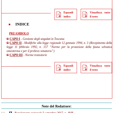
Espandi
Visualizza tutto
indice
il testo
INDICE
PREAMBOLO
CAPO I
- Gestione degli ungulati in Toscana
CAPO II
- Modifiche alla legge regionale 12 gennaio 1994, n. 3 (Recepimento della
legge 11 febbraio 1992, n. 157 “Norme per la protezione della fauna selvatica
omeoterma e per il prelievo venatorio”)
CAPO III
- Norme transitorie
Espandi
Visualizza tutto
indice
il testo
Note del Redattore: