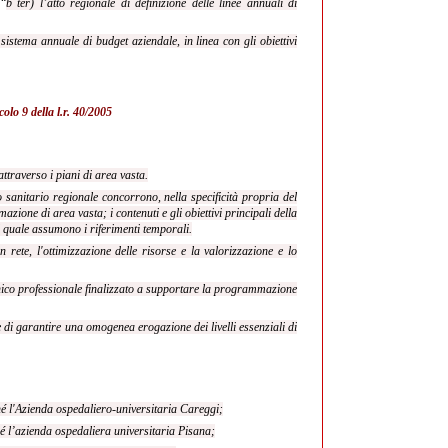
 “
b ter) l’atto regionale di definizione delle linee annuali di
l sistema annuale di budget aziendale, in linea con gli obiettivi
colo 9 della l.r. 40/2005
attraverso i piani di area vasta.
zio sanitario regionale concorrono, nella specificità propria del
zione di area vasta; i contenuti e gli obiettivi principali della
l quale assumono i riferimenti temporali.
in rete, l'ottimizzazione delle risorse e la valorizzazione e lo
ecnico professionale finalizzato a supportare la programmazione
ne di garantire una omogenea erogazione dei livelli essenziali di
é l'Azienda ospedaliero-universitaria Careggi;
é l’azienda ospedaliera universitaria Pisana;