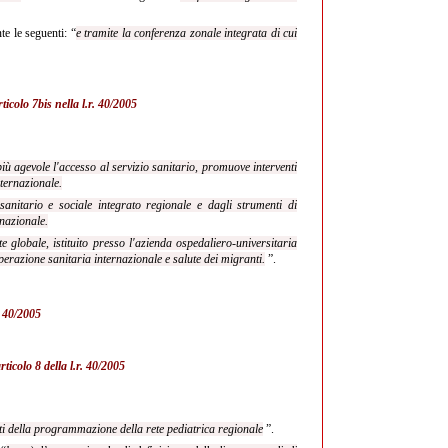
e le seguenti: “
e tramite la conferenza zonale integrata di cui
rticolo 7bis nella
l.r. 40/2005
iù agevole l'accesso al servizio sanitario, promuove interventi
nternazionale.
anitario e sociale integrato regionale e dagli strumenti di
rnazionale.
ute globale, istituito presso l'azienda ospedaliero-universitaria
perazione sanitaria internazionale e salute dei migranti.
”.
r. 40/2005
rticolo 8 della l.r. 40/2005
atti della programmazione della rete pediatrica regionale
”.