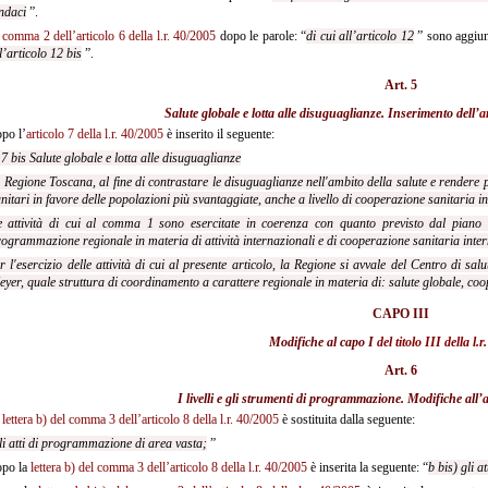
ndaci
”.
l
comma 2 dell’articolo 6 della l.r. 40/2005
dopo le parole: “
di cui all’articolo 12
” sono aggiunt
l’articolo 12 bis
”.
Art. 5
Salute globale e lotta alle disuguaglianze. Inserimento dell’
a
po l’
articolo 7 della l.r. 40/2005
è inserito il seguente:
 7 bis Salute globale e lotta alle disuguaglianze
 Regione Toscana, al fine di contrastare le disuguaglianze nell'ambito della salute e rendere p
nitari in favore delle popolazioni più svantaggiate, anche a livello di cooperazione sanitaria i
e attività di cui al comma 1 sono esercitate in coerenza con quanto previsto dal piano s
ogrammazione regionale in materia di attività internazionali e di cooperazione sanitaria inte
r l'esercizio delle attività di cui al presente articolo, la Regione si avvale del Centro di sal
yer, quale struttura di coordinamento a carattere regionale in materia di: salute globale, coo
CAPO III
Modifiche al capo I
del titolo III della l.
Art. 6
I livelli e gli strumenti di programmazione. Modifiche all’
a
a
lettera b) del comma 3 dell’articolo 8 della l.r. 40/2005
è sostituita dalla seguente:
li atti di programmazione di area vasta;
”
po la
lettera b) del comma 3 dell’articolo 8 della l.r. 40/2005
è inserita la seguente: “
b bis) gli 