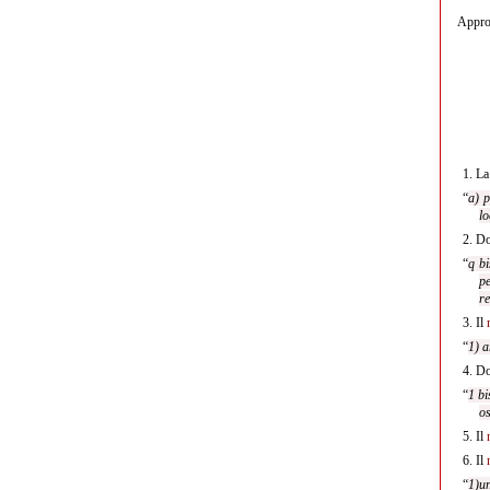
Approv
1.
La
“
a) p
lo
2.
Do
“
q bi
pe
re
3.
Il
“
1) a
4.
Do
“
1 bi
os
5.
Il
6.
Il
“
1)un