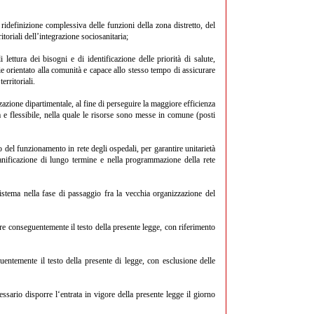
 ridefinizione complessiva delle funzioni della zona distretto, del
itoriali dell’integrazione sociosanitaria;
 lettura dei bisogni e di identificazione delle priorità di salute,
ie orientato alla comunità e capace allo stesso tempo di assicurare
erritoriali.
zazione dipartimentale, al fine di perseguire la maggiore efficienza
 e flessibile, nella quale le risorse sono messe in comune (posti
io del funzionamento in rete degli ospedali, per garantire unitarietà
anificazione di lungo termine e nella programmazione della rete
sistema nella fase di passaggio fra la vecchia organizzazione del
re conseguentemente il testo della presente legge, con riferimento
uentemente il testo della presente di legge, con esclusione delle
sario disporre l‘entrata in vigore della presente legge il giorno