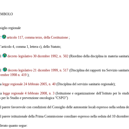
AMBOLO
siglio regionale
l’
articolo 117, comma terzo, della Costituzione
;
l’articolo 4, comma 1, lettera c), dello Statuto;
il
decreto legislativo 30 dicembre 1992, n. 502
(Riordino della disciplina in materia sanitari
il
decreto legislativo 21 dicembre 1999, n. 517
(Disciplina dei rapporti tra Servizio sanitar
vembre 1998 n. 419
);
la
legge regionale 24 febbraio 2005, n. 40
(Disciplina del servizio sanitario regionale);
 la
legge regionale 4 febbraio 2008, n. 3
(Istituzione e organizzazione dell’Istituto per lo stu
o per lo Studio e prevenzione oncologica “CSPO”)
il parere favorevole con condizioni del Consiglio delle autonomie locali espresso nella seduta d
il parere istituzionale della Prima Commissione consiliare espresso nella seduta del 10 dicembr
erato quanto segue: