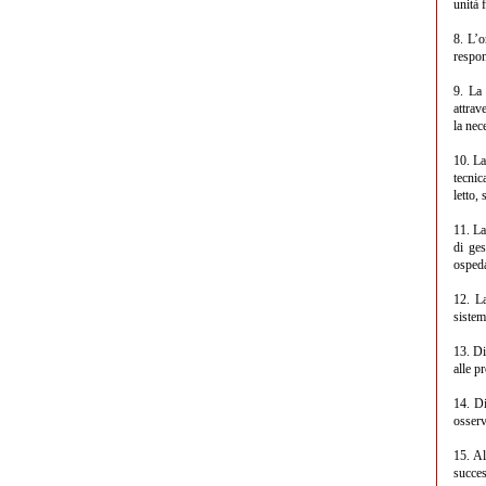
unità 
8. L’o
respon
9. La 
attrav
la nece
10. La
tecnic
letto,
11. La
di ges
ospeda
12. La
sistem
13. Di
alle p
14. Di
osserv
15. Al
succes