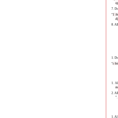
op
7.
Do
“
1 bi
di
8.
Al
1.
Do
“
c bi
1.
A
me
2.
Al
”.
1.
A