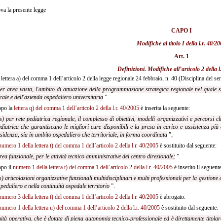
a la presente legge
CAPO I
Modifiche al
titolo I della l.r. 40/2
Art. 1
Definizioni. Modifiche all’
articolo 2 della 
 lettera a) del comma 1 dell’articolo 2 della legge regionale 24 febbraio, n. 40 (Disciplina del serv
er area vasta, l'ambito di attuazione della programmazione strategica regionale nel quale 
cale e dell'azienda ospedaliero universitaria
”.
po la
lettera q) del comma 1 dell’articolo 2 della l.r. 40/2005
è inserita la seguente:
s) per rete pediatrica regionale, il complesso di obiettivi, modelli organizzativi e percorsi cl
diatrica che garantiscano le migliori cure disponibili e la presa in carico e assistenza più
sidenza, sia in ambito ospedaliero che territoriale, in forma coordinata
”;
numero 1 della lettera t) del comma 1 dell’articolo 2 della l.r. 40/2005
è sostituito dal seguente:
rea funzionale, per le attività tecnico amministrative del centro direzionale;
”.
po il
numero 1 della lettera t) del comma 1 dell’articolo 2 della l.r. 40/2005
è inserito il seguente
s) articolazioni organizzative funzionali multidisciplinari e multi professionali per la gestione d
pedaliero e nella continuità ospedale territorio
”.
numero 3 della lettera t) del comma 1 dell’articolo 2 della l.r. 40/2005
è abrogato.
numero 1 della lettera u) del comma 1 dell’articolo 2 della l.r. 40/2005
è sostituito dal seguente:
ità operativa, che è dotata di piena autonomia tecnico-professionale ed è direttamente titolare