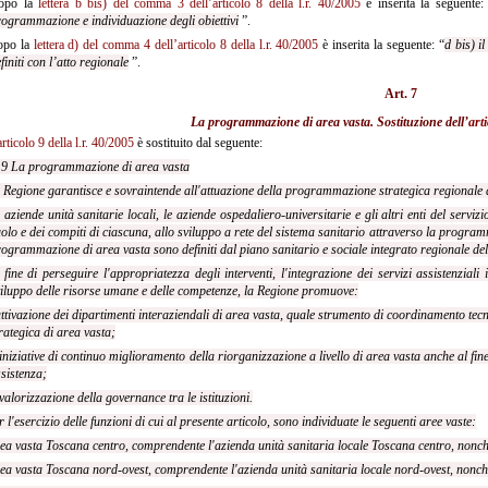
opo la
lettera b bis) del comma 3 dell’articolo 8 della l.r. 40/2005
è inserita la seguente:
ogrammazione e individuazione degli obiettivi
”.
opo la
lettera d) del comma 4 dell’articolo 8 della l.r. 40/2005
è inserita la seguente: “
d bis) i
finiti con l’atto regionale
”.
Art. 7
La programmazione di area vasta. Sostituzione dell’
arti
articolo 9 della l.r. 40/2005
è sostituito dal seguente:
. 9 La programmazione di area vasta
 Regione garantisce e sovraintende all'attuazione della programmazione strategica regionale
 aziende unità sanitarie locali, le aziende ospedaliero-universitarie e gli altri enti del servi
olo e dei compiti di ciascuna, allo sviluppo a rete del sistema sanitario attraverso la programma
ogrammazione di area vasta sono definiti dal piano sanitario e sociale integrato regionale de
 fine di perseguire l'appropriatezza degli interventi, l'integrazione dei servizi assistenziali 
iluppo delle risorse umane e delle competenze, la Regione promuove:
attivazione dei dipartimenti interaziendali di area vasta, quale strumento di coordinamento t
rategica di area vasta;
 iniziative di continuo miglioramento della riorganizzazione a livello di area vasta anche al fi
sistenza;
 valorizzazione della governance tra le istituzioni.
r l'esercizio delle funzioni di cui al presente articolo, sono individuate le seguenti aree vaste:
ea vasta Toscana centro, comprendente l'azienda unità sanitaria locale Toscana centro, nonch
ea vasta Toscana nord-ovest, comprendente l'azienda unità sanitaria locale nord-ovest, nonch