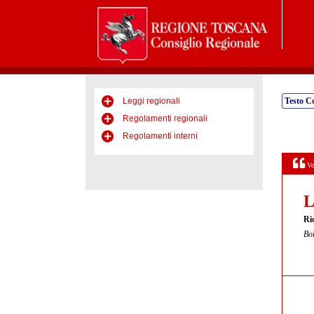
Leggi regionali
Testo C
Regolamenti regionali
Regolamenti interni
Vo
L
Rio
Bol