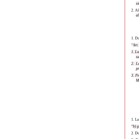
si
2.
A
al
1.
Do
“
Art.
1. La
sa
2. L
pr
3. Pe
Me
1.
L
“
b) g
2.
Do