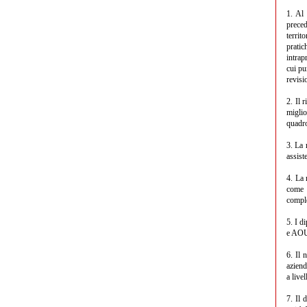
1. Al 
preced
territ
pratic
intrap
cui pu
revisi
2. Il 
miglio
quadro
3. La 
assist
4. La 
come 
compl
5. I d
e AO
6. Il 
aziend
a live
7. Il 