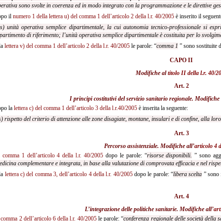
erativa sono svolte in coerenza ed in modo integrato con la programmazione e le direttive ges
po il
numero 1 della lettera u) del comma 1 dell’articolo 2 della l.r. 40/2005
è inserito il seguent
s) unità operativa semplice dipartimentale, la cui autonomia tecnico-professionale si espri
partimento di riferimento; l’unità operativa semplice dipartimentale è costituita per lo svolgimen
la
lettera v) del comma 1 dell’articolo 2 della l.r. 40/2005
le parole: “
comma 1
” sono sostituite d
CAPO II
Modifiche al
titolo II della l.r. 40/2
Art. 2
I principi costitutivi del servizio sanitario regionale. Modifiche 
po la
lettera c) del comma 1 dell’articolo 3 della l.r.40/2005
è inserita la seguente:
s) rispetto del criterio di attenzione alle zone disagiate, montane, insulari e di confine, alla lor
Art. 3
Percorso assistenziale. Modifiche all’
articolo 4 d
l
comma 1 dell’articolo 4 della l.r. 40/2005
dopo le parole: “
risorse disponibili.
” sono aggi
dicina complementare e integrata, in base alla valutazione di comprovata efficacia e nel risp
la
lettera c) del comma 3, dell’articolo 4 della l.r. 40/2005
dopo le parole: “
libera scelta
” sono i
Art. 4
L’integrazione delle politiche sanitarie. Modifiche all’
art
l
comma 2 dell’articolo 6 della l.r. 40/2005
le parole: “
conferenza regionale delle società della s