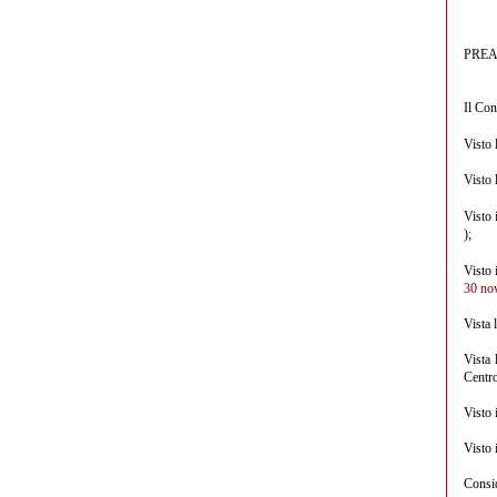
PRE
Il Con
Visto 
Visto 
Visto 
);
Visto 
30 no
Vista 
Vista
Centr
Visto 
Visto 
Consid