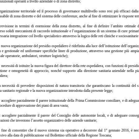
funzionali operanti a livello aziendale o di zona distretto;
rganizzazione territoriale ed il processo di governance multilivello sono resi più efficaci dalla
sabile di zona distretto e del sistema delle conferenze, anche al fine di ottimizzare le risposte terr
revisione in termini di estensione della zona distretto, al fine di definire l’ambito ottimale di
erso solidi meccanismi di raccordo istituzionale e l’organizzazione di un sistema di cure primar
ssaria integrazione col livello specialistico attraverso la logica delle reti cliniche e sociosanitarie t
 nuova organizzazione del presidio ospedaliero è ridefinita alla luce dell’istituzione dell’organiz
a e gestionale ed uniformare specifiche linee di produzione, attraverso una gestione più ampia
 sale operatorie, ambulatori, strutture logistiche);
 necessità di istituire la nuova figura del direttore della rete ospedaliera, con funzioni di presid
tione e omogeneità di approccio, nonché supporto alla direzione sanitaria aziendale nella pi
liera;
 necessità di prevedere disposizioni di natura transitoria che garantiscano la continuità del 
a sanitario regionale e la nuova organizzazione introdotta dalla presente legge;
 accogliere parzialmente il parere istituzionale della Prima Commissione consiliare, e di adegua
rocedure di approvazione dei piani di area vasta;
 accogliere parzialmente il parere del Consiglio delle autonomie locali, e di adeguare conseg
azioni che investono l’assetto organizzativo delle aziende sanitarie;
 fine di consentire che il nuovo sistema sia operativo a decorrere dal 1° gennaio 2016, è neces
sivo alla data di pubblicazione sul Bollettino ufficiale della Regione Toscana;