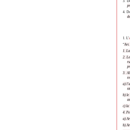
3.
D
pr
4.
D
de
1.
L’
“
Art
1. La
2. Le
ru
pr
3. Al
sv
a) l’
st
b) le
as
c) la
4. Pe
a) Ar
b) Ar