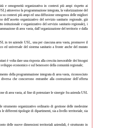
mità e omogeneità organizzativa in contesti più ampi rispetto ai
(USL) attraverso la programmazione integrata, la valorizzazione del
liera su contesti più ampi ed una diffusione omogenea delle migliori
o dell’assetto organizzativo del servizio sanitario regionale, già
to istituzionale e organizzativo del servizio sanitario regionale), i
ammazione di area vasta, dall’organizzazione del territorio e dalla
 USL in tre aziende USL, una per ciascuna area vasta, promuove il
lico ed universale del sistema sanitario a fronte anche del mutato
itari è volta dare una risposta alla crescita inesorabile dei bisogni
llo sviluppo economico e sul benessere della comunità regionale;
amento della programmazione integrata di area vasta, riconosciuto
 diversa che concorrono entrambe alla costruzione dell’offerta
ne di area vasta, al fine di potenziare le sinergie fra azienda USL
le strumento organizzativo ordinario di gestione delle medesime
e differenti tipologie di dipartimenti, sia a livello territoriale, sia
onto delle nuove dimensioni territoriali aziendali, è strutturato in