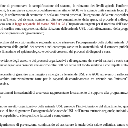
fine di promuovere la semplificazione del sistema, la riduzione dei livelli apicali, l'unifor
enti, la sinergia tra aziende ospedaliero-universitarie (AOU) e le aziende unità sanitarie locali 
orio, la realizzazione di economie di scala sui diversi processi, l'integrazione della rete ospeda
he all'interno del sistema, nonché un ulteriore contenimento della spesa, si procede al ridisegn
reso con la
legge regionale 16 marzo 2015 n. 28
(Disposizioni urgenti per il riordino dell’asset
nti cardine sono rappresentati dalla riduzione delle aziende USL , dal rafforzamento della progr
one dei processi di “governance”;
riordino del servizio sanitario regionale, anche attraverso l’accorpamento delle dodici aziende
ramento della qualità dei servizi e nel contempo assicura la sostenibilità ed il carattere pubb
 finanziario ed epidemiologico e dei costi crescenti dei processi di diagnosi e cura;
revisione degli assetti e dei processi organizzativi e di erogazione dei servizi sanitari e socio-san
enziali legati alla cronicità che assorbe oltre l’80 per cento del fondo sanitario e che impatta su
necessità di garantire una maggiore sinergia tra le aziende USL e le AOU attraverso il rafforz
ambito istituzionalmente forte per la capacità di coordinamento tra aziende con “mission”
essiva.
ipartimenti interaziendali di area vasta rappresentano lo strumento di supporto alla programmazio
U.
nuovo assetto organizzativo delle aziende USL prevede l’individuazione del dipartimento, qua
e e, al fine di garantire l’omogeneità delle aziende USL sull’intero territorio regionale, individua l
llo ospedaliero, e le specifiche funzioni e competenze;
dipartimento di prevenzione, continuando ad assicurare la tutela della salute collettiva, tenuto c