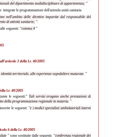
tionali del dipartimento multidisciplinare di appartenenza;
”
e: integrate le programmazioni dell'azienda unità sanitaria
me nell'ambito delle direttive impartite dal responsabile del
to di attività sanitarie;
”.
alle seguenti: “
comma 4
”
005
all’
articolo 3 della l.r. 40/2005
o
identità territoriale, alle esperienze ospedaliere maturate.
”
ella l.r. 40/2005
unte le seguenti:”
Tali servizi erogano anche prestazioni di
etto della programmazione regionale in materia.
”.
nserite le seguenti: ”
e i medici specialisti ambulatoriali interni
icolo 6 della l.r. 40/2005
alute
” sono sostituite dalle seguenti: “
conferenza regionale dei