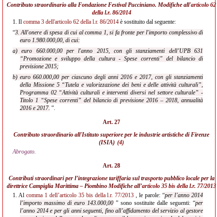
Contributo straordinario alla Fondazione Festival Pucciniano. Modifiche all'
articolo 62
della l.r. 86/2014
1.
Il
comma 3 dell'articolo 62 della l.r. 86/2014
è sostituito dal seguente:
“
3. All'onere di spesa di cui al comma 1, si fa fronte per l'importo complessivo di
euro 1.980.000,00, di cui:
a) euro 660.000,00 per l'anno 2015, con gli stanziamenti dell’UPB 631
“Promozione e sviluppo della cultura - Spese correnti” del bilancio di
previsione 2015;
b) euro 660.000,00 per ciascuno degli anni 2016 e 2017, con gli stanziamenti
della Missione 5 “Tutela e valorizzazione dei beni e delle attività culturali”,
Programma 02 “Attività culturali e interventi diversi nel settore culturale” -
Titolo 1 “Spese correnti” del bilancio di previsione 2016 – 2018, annualità
2016 e 2017.
”.
Art. 27
Contributo straordinario all'Istituto superiore per le industrie artistiche di Firenze
(ISIA)
(4)
Abrogato.
Art. 28
Contributi straordinari per l’integrazione tariffaria sul trasporto pubblico locale per la
direttrice Campiglia Marittima – Piombino Modifiche all’
articolo 35 bis della l.r. 77/2013
1.
Al
comma 1 dell’articolo 35 bis della l.r. 77/2013
, le parole: “
per l’anno 2014
l’importo massimo di euro 143.000,00
” sono sostituite dalle seguenti: “
per
l’anno 2014 e per gli anni seguenti, fino all’affidamento del servizio al gestore