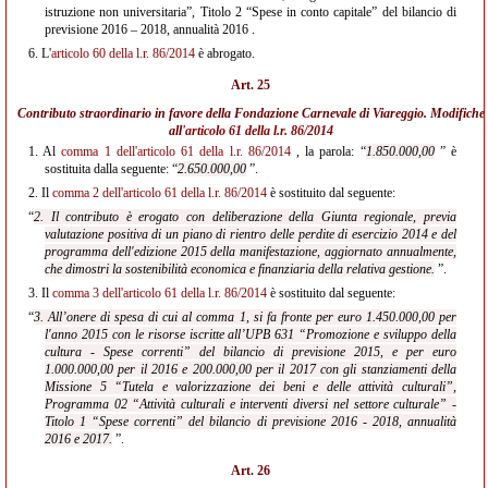
istruzione non universitaria”, Titolo 2 “Spese in conto capitale” del bilancio di
previsione 2016 – 2018, annualità 2016 .
6.
L'
articolo 60 della l.r. 86/2014
è abrogato.
Art. 25
Contributo straordinario in favore della Fondazione Carnevale di Viareggio. Modifiche
all'
articolo 61 della l.r. 86/2014
1.
Al
comma 1 dell'articolo 61 della l.r. 86/2014
, la parola: “
1.850.000,00
” è
sostituita dalla seguente: “
2.650.000,00
”.
2.
Il
comma 2 dell'articolo 61 della l.r. 86/2014
è sostituito dal seguente:
“
2. Il contributo è erogato con deliberazione della Giunta regionale, previa
valutazione positiva di un piano di rientro delle perdite di esercizio 2014 e del
programma dell'edizione 2015 della manifestazione, aggiornato annualmente,
che dimostri la sostenibilità economica e finanziaria della relativa gestione.
”.
3.
Il
comma 3 dell'articolo 61 della l.r. 86/2014
è sostituito dal seguente:
“
3. All’onere di spesa di cui al comma 1, si fa fronte per euro 1.450.000,00 per
l'anno 2015 con le risorse iscritte all’UPB 631 “Promozione e sviluppo della
cultura - Spese correnti” del bilancio di previsione 2015, e per euro
1.000.000,00 per il 2016 e 200.000,00 per il 2017 con gli stanziamenti della
Missione 5 “Tutela e valorizzazione dei beni e delle attività culturali”,
Programma 02 “Attività culturali e interventi diversi nel settore culturale” -
Titolo 1 “Spese correnti” del bilancio di previsione 2016 - 2018, annualità
2016 e 2017.
”.
Art. 26