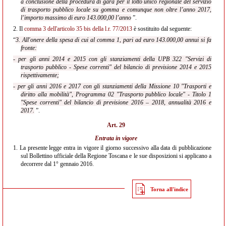
a conclusione della procedura di gara per il lotto unico regionale del servizio
di trasporto pubblico locale su gomma e comunque non oltre l’anno 2017,
l’importo massimo di euro 143.000,00 l’anno
”.
2.
Il
comma 3 dell'articolo 35 bis della l.r. 77/2013
è sostituito dal seguente:
“
3. All'onere della spesa di cui al comma 1, pari ad euro 143.000,00 annui si fa
fronte:
- per gli anni 2014 e 2015 con gli stanziamenti della UPB 322 "Servizi di
trasporto pubblico - Spese correnti" del bilancio di previsione 2014 e 2015
rispettivamente;
- per gli anni 2016 e 2017 con gli stanziamenti della Missione 10 "Trasporti e
diritto alla mobilità", Programma 02 "Trasporto pubblico locale" - Titolo 1
"Spese correnti" del bilancio di previsione 2016 – 2018, annualità 2016 e
2017.
”.
Art. 29
Entrata in vigore
1.
La presente legge entra in vigore il giorno successivo alla data di pubblicazione
sul Bollettino ufficiale della Regione Toscana e le sue disposizioni si applicano a
decorrere dal 1° gennaio 2016.
Torna all'indice