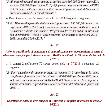
“
3. All’onere di spesa di cui al comma 1, pari ad euro 900.000,00 per l'anno 2014
e a euro 850.000,00 per l'anno 2015, si fa fronte con gli stanziamenti dell’UPB
613 “Sistema dell’educazione e dell’istruzione – Spese correnti” del bilancio di
previsione 2014 e 2015 rispettivamente.
”.
4.
Dopo il
comma 3 dell'articolo 65 della l.r. 77/2013
è aggiunto il seguente:
“
3 bis. All'onere di spesa di cui al comma 1, pari a euro 850.000,00 per ciascuno
degli anni 2016 e 2017, si fa fronte con gli stanziamenti della Missione 4
“Istruzione e diritto allo studio”, Programma 02 “Altri ordini di istruzione
non universitaria”, Titolo 1 “Spese correnti” del bilancio di previsione 2016 –
2018, annualità 2016 e 2017.
”.
Art. 22
Azione straordinaria di marketing e di comunicazione per la promozione di eventi di
rilevanza strategica per il sistema toscano. Modifiche all'
articolo 70 sexies decies
della l.r.
77/2013
1.
Il comma 2 dell'articolo 70 sexies decies
della l.r. 77/2013
è sostituito dal
seguente:
“
2. Per l'attuazione di quanto previsto al comma 1, è autorizzata la spesa
complessiva fino ad un massimo di euro 1.000.000,00 per l'anno 2015, cui si
fa fronte con gli stanziamenti della UPB 513 "Interventi per lo sviluppo del
sistema economico e produttivo - Spese correnti" del bilancio di previsione
2015.
”.
Art. 23
Valorizzazione del sito archeologico di Gonfienti. Modifiche all'
articolo 58 della l.r.
86/2014