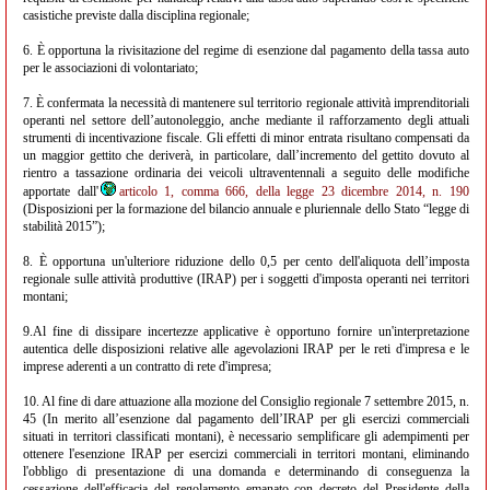
casistiche previste dalla disciplina regionale;
6. È opportuna la rivisitazione del regime di esenzione dal pagamento della tassa auto
per le associazioni di volontariato;
7. È confermata la necessità di mantenere sul territorio regionale attività imprenditoriali
operanti nel settore dell’autonoleggio, anche mediante il rafforzamento degli attuali
strumenti di incentivazione fiscale. Gli effetti di minor entrata risultano compensati da
un maggior gettito che deriverà, in particolare, dall’incremento del gettito dovuto al
rientro a tassazione ordinaria dei veicoli ultraventennali a seguito delle modifiche
apportate dall'
articolo 1, comma 666, della legge 23 dicembre 2014, n. 190
(Disposizioni per la formazione del bilancio annuale e pluriennale dello Stato “legge di
stabilità 2015”);
8. È opportuna un'ulteriore riduzione dello 0,5 per cento dell'aliquota dell’imposta
regionale sulle attività produttive (IRAP) per i soggetti d'imposta operanti nei territori
montani;
9.Al fine di dissipare incertezze applicative è opportuno fornire un'interpretazione
autentica delle disposizioni relative alle agevolazioni IRAP per le reti d'impresa e le
imprese aderenti a un contratto di rete d'impresa;
10. Al fine di dare attuazione alla mozione del Consiglio regionale 7 settembre 2015, n.
45 (In merito all’esenzione dal pagamento dell’IRAP per gli esercizi commerciali
situati in territori classificati montani), è necessario semplificare gli adempimenti per
ottenere l'esenzione IRAP per esercizi commerciali in territori montani, eliminando
l'obbligo di presentazione di una domanda e determinando di conseguenza la
cessazione dell'efficacia del regolamento emanato con decreto del Presidente della