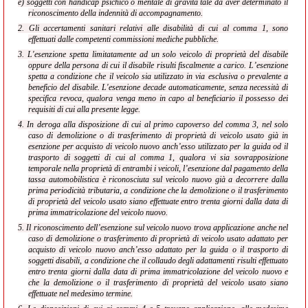
e) soggetti con handicap psichico o mentale di gravità tale da aver determinato il
riconoscimento della indennità di accompagnamento.
2. Gli accertamenti sanitari relativi alle disabilità di cui al comma 1, sono
effettuati dalle competenti commissioni mediche pubbliche.
3. L'esenzione spetta limitatamente ad un solo veicolo di proprietà del disabile
oppure della persona di cui il disabile risulti fiscalmente a carico. L’esenzione
spetta a condizione che il veicolo sia utilizzato in via esclusiva o prevalente a
beneficio del disabile. L'esenzione decade automaticamente, senza necessità di
specifica revoca, qualora venga meno in capo al beneficiario
il possesso dei
requisiti di cui alla presente legge.
4. In deroga alla disposizione di cui al primo capoverso del comma 3, nel solo
caso di demolizione o di trasferimento di proprietà di veicolo usato già in
esenzione per acquisto di veicolo nuovo anch’esso utilizzato per la guida od il
trasporto di soggetti di cui al comma 1, qualora vi sia sovrapposizione
temporale nella proprietà di entrambi i veicoli, l’esenzione dal pagamento della
tassa automobilistica è riconosciuta sul veicolo nuovo già a decorrere dalla
prima periodicità tributaria, a condizione che la demolizione o il trasferimento
di proprietà del veicolo usato siano effettuate entro trenta giorni dalla data di
prima immatricolazione del veicolo nuovo.
5. Il riconoscimento dell’esenzione sul veicolo nuovo trova applicazione anche nel
caso di demolizione o trasferimento di proprietà di veicolo usato adattato per
acquisto di veicolo nuovo anch’esso adattato per la guida o il trasporto di
soggetti disabili, a condizione che il collaudo degli adattamenti risulti effettuato
entro trenta giorni dalla data di prima immatricolazione del veicolo nuovo e
che la demolizione o il trasferimento di proprietà del veicolo usato siano
effettuate nel medesimo termine.