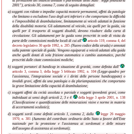
la formazione del bilancio annuale e pluriennale dello Stato “legge finanziaria
2001”), articolo 30, comma 7, come di seguito dettagliati:
a) soggetti con ridotte o impedite capacità motorie permanenti, affetti da patologie
che limitano o escludono l'uso degli arti inferiori e che comportano la difficoltà
o l'impossibilità di deambulazione, limitatamente ai veicoli adattati in funzione
della disabilità motoria. Gli adattamenti al veicolo, sia quelli per la guida, sia
quelli per il trasporto di soggetti disabili, devono risultare dalla carta di
circolazione. Gli adattamenti per la guida sono prescritti in sede di visita da
parte delle commissioni mediche locali di cui all'
articolo 119, comma 4, del
decreto legislativo 30 aprile 1992, n. 285
(Nuovo codice della strada) e annotati
sulla patente speciale di guida. Vengono equiparati a veicoli adattati alla guida
anche quelli dotati di sola frizione automatica o cambio automatico, purché
prescritti dalle citate commissioni mediche;
b) soggetti portatori di handicap in situazione di gravità, come definita dall’
articolo 3, comma 3, della legge 5 febbraio 1992, n. 104
(Legge-quadro per
l'assistenza, l'integrazione sociale e i diritti delle persone handicappate) o
invalidi gravi, affetti da una patologia o da pluriamputazioni che comportano
la grave limitazione della capacità di deambulazione;
c) soggetti affetti da cecità assoluta o parziale e soggetti ipovedenti gravi, come
individuati ai sensi degli articoli 2, 3 e 4
della legge 3 aprile 2001, n. 138
(Classificazione e quantificazione delle minorazioni visive e norme in materia
di accertamenti oculistici);
d) soggetti sordi come definiti articolo 1, comma 2, dalla
legge 26 maggio
1970, n. 381
(Aumento del contributo ordinario dello Stato a favore dell'Ente
nazionale per la protezione e l'assistenza ai sordomuti e delle misure
dell'assegno di assistenza ai sordomuti);