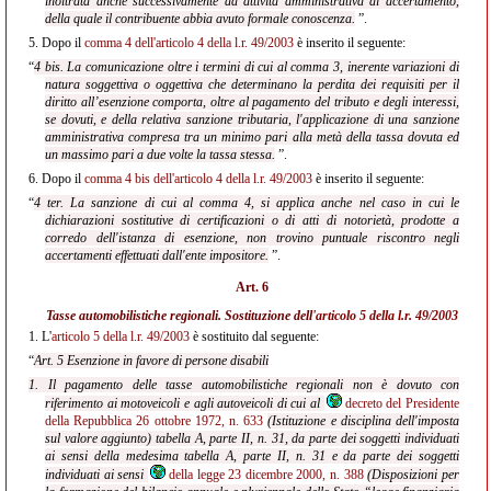
inoltrata anche successivamente ad attività amministrativa di accertamento,
della quale il contribuente abbia avuto formale conoscenza.
”.
5.
Dopo il
comma 4 dell'articolo 4 della l.r. 49/2003
è inserito il seguente:
“
4 bis. La comunicazione oltre i termini di cui al comma 3, inerente variazioni di
natura soggettiva o oggettiva che determinano la perdita dei requisiti per il
diritto all’esenzione comporta, oltre al pagamento del tributo e degli interessi,
se dovuti, e della relativa sanzione tributaria, l'applicazione di una sanzione
amministrativa compresa tra un minimo pari alla metà della tassa dovuta ed
un massimo pari a due volte la tassa stessa.
”.
6.
Dopo il
comma 4 bis dell'articolo 4 della l.r. 49/2003
è inserito il seguente:
“
4 ter. La sanzione di cui al comma 4, si applica anche nel caso in cui le
dichiarazioni sostitutive di certificazioni o di atti di notorietà, prodotte a
corredo dell'istanza di esenzione, non trovino puntuale riscontro negli
accertamenti effettuati dall'ente impositore.
”.
Art. 6
Tasse automobilistiche regionali. Sostituzione dell'
articolo 5 della l.r. 49/2003
1.
L'
articolo 5 della l.r. 49/2003
è sostituito dal seguente:
“
Art. 5 Esenzione in favore di persone disabili
1. Il pagamento delle tasse automobilistiche regionali non è dovuto con
riferimento ai motoveicoli e agli autoveicoli di cui al
decreto del Presidente
della Repubblica 26 ottobre 1972, n. 633
(Istituzione e disciplina dell'imposta
sul valore aggiunto) tabella A, parte II, n. 31, da parte dei soggetti individuati
ai sensi della medesima tabella A, parte II, n. 31 e da parte dei soggetti
individuati ai sensi
della legge 23 dicembre 2000, n. 388
(Disposizioni per