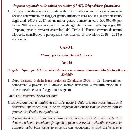
Imposta regionale sulle attività produttive (IRAP). Disposizione finanziaria
1.
Le variazioni delle entrate tributarie derivanti dalle disposizioni della presente
sezione determinano un maggior gettito stimato in euro 658.000,00 per ciascuno
degli anni 2016 e 2017 ed un minor gettito stimato in euro 500.000,00 per
l'anno 2018 e successivi e sono imputate agli stanziamenti della Tipologia 101
"Imposte, tasse e proventi assimilati" del Titolo 1 "Entrate correnti di natura
tributaria, contributiva e perequativa" del bilancio di previsione 2016 – 2018 e
successivi.
CAPO II
Misure per l'equità e la tutela sociale
Art. 19
Progetto "Spesa per tutti" e redistribuzione eccedenze alimentari. Modifiche alla
l.r.
32/2009
1.
Dopo l'
articolo 3 della legge regionale 25 giugno 2009, n. 32
(Interventi per
combattere la povertà ed il disagio sociale attraverso la redistribuzione delle
eccedenze alimentari), è aggiunto il seguente:
“
Art. 3 bis Progetto "Spesa per tutti"
1. La Regione, per le finalità di cui all'articolo 1 della presente legge istituisce il
progetto "Spesa per tutti" e ne dà applicazione anche tramite accordi con la
grande distribuzione organizzata.
2. Il progetto di cui al comma 1 consiste nell'applicazione di sconti dedicati a
determinati beni, individuati fra quelli di prima necessità, a cittadini residenti in
Toscana sulla base della loro condizione economica e può anche essere