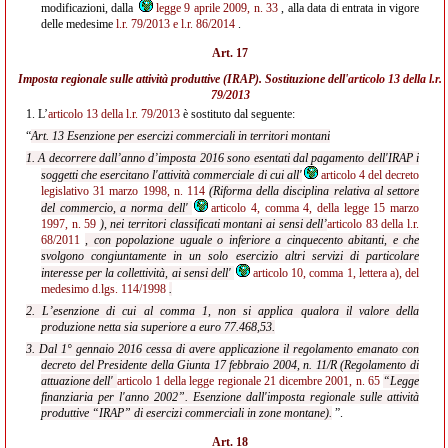
modificazioni, dalla
legge 9 aprile 2009, n. 33
, alla data di entrata in vigore
delle medesime
l.r. 79/2013
e l.r. 86/2014
.
Art. 17
Imposta regionale sulle attività produttive (IRAP). Sostituzione dell'
articolo 13 della l.r.
79/2013
1.
L’
articolo 13 della l.r. 79/2013
è sostituto dal seguente:
“
Art. 13 Esenzione per esercizi commerciali in territori montani
1. A decorrere dall’anno d’imposta 2016 sono esentati dal pagamento dell'IRAP i
soggetti che esercitano l'attività commerciale di cui all'
articolo 4 del decreto
legislativo 31 marzo 1998, n. 114
(Riforma della disciplina relativa al settore
del commercio, a norma dell'
articolo 4, comma 4, della legge 15 marzo
1997, n. 59
), nei territori classificati montani ai sensi dell’
articolo 83 della l.r.
68/2011
, con popolazione uguale o inferiore a cinquecento abitanti, e che
svolgono congiuntamente in un solo esercizio altri servizi di particolare
interesse per la collettività, ai sensi dell'
articolo 10, comma 1, lettera a), del
medesimo d.lgs. 114/1998
.
2. L’esenzione di cui al comma 1, non si applica qualora il valore della
produzione netta sia superiore a euro 77.468,53.
3. Dal 1° gennaio 2016 cessa di avere applicazione il regolamento emanato con
decreto del Presidente della Giunta 17 febbraio 2004, n. 11/R (Regolamento di
attuazione dell'
articolo 1 della legge regionale 21 dicembre 2001, n. 65
“Legge
finanziaria per l'anno 2002”. Esenzione dall'imposta regionale sulle attività
produttive “IRAP” di esercizi commerciali in zone montane).
”.
Art. 18