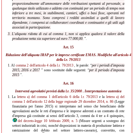
proporzionalmente all'ammontare delle retribuzioni spettanti al personale, a
qualunque titolo utilizzato e addetto con continuità per un periodo di tempo non
inferiore a tre mesi, in stabilimenti, cantieri, uffici o basi fisse, operanti nel
territorio montano. Sono compresi i redditi assimilati a quelli di lavoro
dipendente, i compensi ai collaboratori coordinati e continuativi e gli utili agli
associati in partecipazione.
3. L'aliquota ridotta di cui al comma 1, non si applica qualora il valore della
produzione netta sia superiore ad euro 77.000,00.
”.
Art. 15
Riduzione dell’aliquota IRAP per le imprese certificate EMAS. Modifiche all'
articolo 4
della l.r. 79/2013
1.
Al
comma 2 dell'articolo 4 della l.r. 79/2013
, le parole: “
per i periodi d'imposta
2015, 2016 e 2017
” sono sostituite dalle seguenti: “
per il periodo d'imposta
2015
”.
Art. 16
Interventi agevolativi previsti dalla
l.r. 35/2000
. Interpretazione autentica
1.
La
lettera a) del comma 1 dell'articolo 6 della l.r. 79/2013
e la
lettera a) del
comma 1 dell'articolo 12 della legge regionale 29 dicembre 2014, n. 86
(Legge
finanziaria per l'anno 2015) si interpretano nel senso che beneficiano delle
agevolazioni anche le reti d'impresa e le imprese aderenti a un contratto di rete
d'impresa già costituite ai sensi dell’articolo 3, commi da 4 ter a 4 quinquies,
del decreto-legge 10 febbraio 2009, n. 5
(Misure urgenti a sostegno dei
settori industriali in crisi, nonché disposizioni in materia di produzione lattiera e
rateizzazione del debito nel settore lattiero-caseario), convertito, con