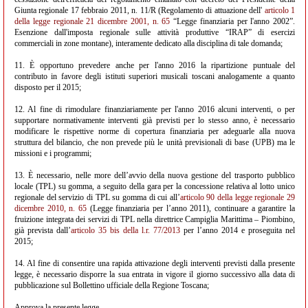
Giunta regionale 17 febbraio 2011, n. 11/R (Regolamento di attuazione dell'
articolo 1
della legge regionale 21 dicembre 2001, n. 65
“Legge finanziaria per l'anno 2002”.
Esenzione dall'imposta regionale sulle attività produttive “IRAP” di esercizi
commerciali in zone montane), interamente dedicato alla disciplina di tale domanda;
11. È opportuno prevedere anche per l'anno 2016 la ripartizione puntuale del
contributo in favore degli istituti superiori musicali toscani analogamente a quanto
disposto per il 2015;
12. Al fine di rimodulare finanziariamente per l'anno 2016 alcuni interventi, o per
supportare normativamente interventi già previsti per lo stesso anno, è necessario
modificare le rispettive norme di copertura finanziaria per adeguarle alla nuova
struttura del bilancio, che non prevede più le unità previsionali di base (UPB) ma le
missioni e i programmi;
13. È necessario, nelle more dell’avvio della nuova gestione del trasporto pubblico
locale (TPL) su gomma, a seguito della gara per la concessione relativa al lotto unico
regionale del servizio di TPL su gomma di cui all’
articolo 90 della legge regionale 29
dicembre 2010, n. 65
(Legge finanziaria per l’anno 2011), continuare a garantire la
fruizione integrata dei servizi di TPL nella direttrice Campiglia Marittima – Piombino,
già prevista dall’
articolo 35 bis della l.r. 77/2013
per l’anno 2014 e proseguita nel
2015;
14. Al fine di consentire una rapida attivazione degli interventi previsti dalla presente
legge, è necessario disporre la sua entrata in vigore il giorno successivo alla data di
pubblicazione sul Bollettino ufficiale della Regione Toscana;
Approva la presente legge