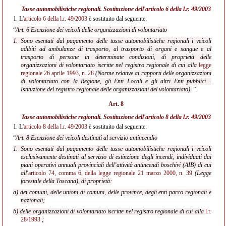
Tasse automobilistiche regionali. Sostituzione dell'
articolo 6 della l.r. 49/2003
1.
L'
articolo 6 della l.r. 49/2003
è sostituito dal seguente:
“
Art. 6 Esenzione dei veicoli delle organizzazioni di volontariato
1. Sono esentati dal pagamento delle tasse automobilistiche regionali i veicoli
adibiti ad ambulanze di trasporto, al trasporto di organi e sangue e al
trasporto di persone in determinate condizioni, di proprietà delle
organizzazioni di volontariato iscritte nel registro regionale di cui alla
legge
regionale 26 aprile 1993, n. 28
(Norme relative ai rapporti delle organizzazioni
di volontariato con la Regione, gli Enti Locali e gli altri Enti pubblici -
Istituzione del registro regionale delle organizzazioni del volontariato).
”.
Art. 8
Tasse automobilistiche regionali. Sostituzione dell'
articolo 8 della l.r. 49/2003
1.
L'
articolo 8 della l.r. 49/2003
è sostituito dal seguente:
“
Art. 8 Esenzione dei veicoli destinati al servizio antincendio
1. Sono esentati dal pagamento delle tasse automobilistiche regionali i veicoli
esclusivamente destinati al servizio di estinzione degli incendi, individuati dai
piani operativi annuali provinciali dell’attività antincendi boschivi (AIB) di cui
all'
articolo 74, comma 6, della legge regionale 21 marzo 2000, n. 39
(Legge
forestale della Toscana), di proprietà:
a) dei comuni, delle unioni di comuni, delle province, degli enti parco regionali e
nazionali;
b) delle organizzazioni di volontariato iscritte nel registro regionale di cui alla
l.r.
28/1993
;