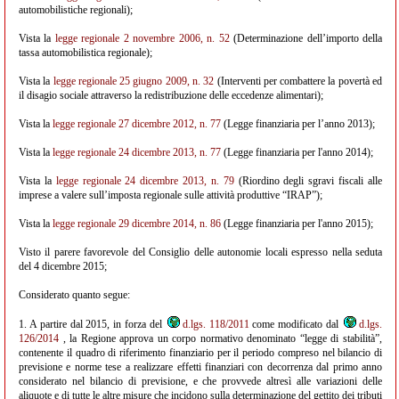
automobilistiche regionali);
Vista la
legge regionale 2 novembre 2006, n. 52
(Determinazione dell’importo della
tassa automobilistica regionale);
Vista la
legge regionale 25 giugno 2009, n. 32
(Interventi per combattere la povertà ed
il disagio sociale attraverso la redistribuzione delle eccedenze alimentari);
Vista la
legge regionale 27 dicembre 2012, n. 77
(Legge finanziaria per l’anno 2013);
Vista la
legge regionale 24 dicembre 2013, n. 77
(Legge finanziaria per l'anno 2014);
Vista la
legge regionale 24 dicembre 2013, n. 79
(Riordino degli sgravi fiscali alle
imprese a valere sull’imposta regionale sulle attività produttive “IRAP”);
Vista la
legge regionale 29 dicembre 2014, n. 86
(Legge finanziaria per l'anno 2015);
Visto il parere favorevole del Consiglio delle autonomie locali espresso nella seduta
del 4 dicembre 2015;
Considerato quanto segue:
1. A partire dal 2015, in forza del
d.lgs. 118/2011
come modificato dal
d.lgs.
126/2014
, la Regione approva un corpo normativo denominato “legge di stabilità”,
contenente il quadro di riferimento finanziario per il periodo compreso nel bilancio di
previsione e norme tese a realizzare effetti finanziari con decorrenza dal primo anno
considerato nel bilancio di previsione, e che provvede altresì alle variazioni delle
aliquote e di tutte le altre misure che incidono sulla determinazione del gettito dei tributi