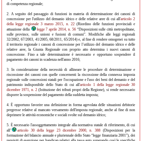
di competenza regionale;
2. A seguito del passaggio di funzioni in materia di determinazione dei canoni di
concessione per l'utilizzo del demanio idrico e delle relative aree di cui all'
articolo 2
della legge regionale 3 marzo 2015, n. 22
(Riordino delle funzioni provinciali e
attuazione della
legge 7 aprile 2014, n. 56
“Disposizioni sulle città metropolitane,
sulle province, sulle unioni e fusioni di comuni”. Modifiche alle leggi regionali
32/2002, 67/2003, 41/2005, 68/2011, 65/2014) e, al fine di rendere omogenei su tutto
il territorio regionale i canoni di concessione per l’utilizzo del demanio idrico e delle
relative aree, la Giunta Regionale con proprio atto determina i nuovi canoni di
concessione. Fino a tale determinazione è necessario e opportuno sospendere il
pagamento dei canoni in scadenza nell'anno 2016;
3. In considerazione della necessità di allineare le procedure di determinazione e
riscossione dei canoni con quelle concernenti la riscossione della connessa imposta
regionale sulle concessioni statali per l'occupazione e l'uso dei beni del demanio e del
patrimonio indisponibile dello Stato di cui all'
articolo 1 della legge regionale 30
dicembre 1971, n. 2
(Istituzione dei tributi propri della Regione), si rende necessario
disporre la sospensione del pagamento della suddetta imposta;
4. È opportuno favorire una definizione in forma agevolata delle situazioni debitorie
pregresse relative al mancato versamento dell'imposta regionale, anche al fine di non
deprimere le attività economiche e sociali svolte sul demanio idrico;
5. È necessario l'assoggettamento integrale alla normativa statale di riferimento, di cui
all’
articolo 30 della legge 23 dicembre 2000, n. 388
(Disposizioni per la
formazione del bilancio annuale e pluriennale dello Stato “legge finanziaria 2001”), dei
requisiti di esenzione per handicap relativi alla tassa auto superando così le specifiche