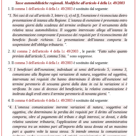
Tasse automobilistiche regionali. Modifiche all'
articolo 4 della l.r. 49/2003
1.
Il
comma 1 dell'articolo 4 della l.r. 49/2003
è sostituito dal seguente:
“
1. Nei casi di cui all'articolo 3, lettere c), e) ed f), l'esenzione è riconosciuta dietro
presentazione di istanza alla Regione. L'istanza di esenzione è presentata entro
novanta giorni dalla scadenza del termine ordinario per il versamento della
relativa tassa automobilistica. Il soggetto interessato allega all’istanza la
documentazione comprovante il possesso dei requisiti per il riconoscimento del
beneficio fiscale richiesto. La presentazione dell'istanza comporta la
sospensione dell'obbligo tributario.
”.
2.
Al
comma 2 dell'articolo 4 della l.r. 49/2003
, le parole: “
Fatto salvo quanto
previsto dall'articolo 5, comma 5 bis.
” sono soppresse.
3.
Il
comma 3 dell'articolo 4 della l.r. 49/2003
è sostituito dal seguente:
“
3. I beneficiari dell'esenzione, individuati ai sensi dell'articolo 5, comma 3,
comunicano alla Regione ogni variazione di natura, soggettiva od oggettiva,
intervenuta nei requisiti che hanno determinato il diritto all'esenzione nel
termine perentorio di sessanta giorni dalla data in cui la variazione si è
verificata. In caso di decesso del beneficiario, la relativa comunicazione è
inoltrata dagli eredi entro il termine perentorio di novanta giorni.
”.
4.
Il
comma 4 dell'articolo 4 della l.r. 49/2003
è sostituito dal seguente:
“
4. L’omessa comunicazione inerente variazioni di natura, soggettiva od
oggettiva, che determinano la perdita dei requisiti per il diritto all’esenzione
comporta, oltre al pagamento del tributo e degli interessi, se dovuti, e della
relativa sanzione tributaria, l'applicazione di una sanzione amministrativa
compresa tra un minimo pari all'importo della tassa dovuta ed un massimo
pari a quattro volte la tassa stessa. Si intende omessa la comunicazione