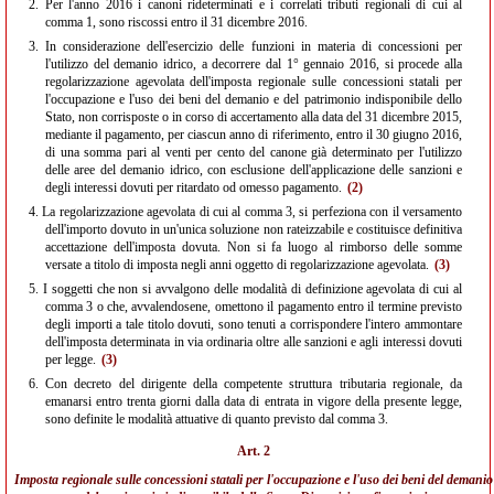
2.
Per l'anno 2016 i canoni rideterminati e i correlati tributi regionali di cui al
comma 1, sono riscossi entro il 31 dicembre 2016.
3.
In considerazione dell'esercizio delle funzioni in materia di concessioni per
l'utilizzo del demanio idrico, a decorrere dal 1° gennaio 2016, si procede alla
regolarizzazione agevolata dell'imposta regionale sulle concessioni statali per
l'occupazione e l'uso dei beni del demanio e del patrimonio indisponibile dello
Stato, non corrisposte o in corso di accertamento alla data del 31 dicembre 2015,
mediante il pagamento, per ciascun anno di riferimento, entro il 30 giugno 2016,
di una somma pari al venti per cento del canone già determinato per l'utilizzo
delle aree del demanio idrico, con esclusione dell'applicazione delle sanzioni e
degli interessi dovuti per ritardato od omesso pagamento.
(2)
4.
La regolarizzazione agevolata di cui al comma 3, si perfeziona con il versamento
dell'importo dovuto in un'unica soluzione non rateizzabile e costituisce definitiva
accettazione dell'imposta dovuta. Non si fa luogo al rimborso delle somme
versate a titolo di imposta negli anni oggetto di regolarizzazione agevolata.
(3)
5.
I soggetti che non si avvalgono delle modalità di definizione agevolata di cui al
comma 3 o che, avvalendosene, omettono il pagamento entro il termine previsto
degli importi a tale titolo dovuti, sono tenuti a corrispondere l'intero ammontare
dell'imposta determinata in via ordinaria oltre alle sanzioni e agli interessi dovuti
per legge.
(3)
6.
Con decreto del dirigente della competente struttura tributaria regionale, da
emanarsi entro trenta giorni dalla data di entrata in vigore della presente legge,
sono definite le modalità attuative di quanto previsto dal comma 3.
Art. 2
Imposta regionale sulle concessioni statali per l'occupazione e l'uso dei beni del demanio