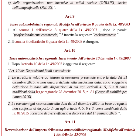
c) delle organizzazioni non lucrative di utilità sociale (ONLUS), iscritte
nell'anagrafe delle ONLUS.
”.
Art. 9
Tasse automobilistiche regionali. Modifiche all'
articolo 8 quater della l.r. 49/2003
1.
Al
comma 1 dell'articolo 8 quater della l.r. 49/2003
, dopo le parole:
“
professionalmente commercio,
” è inserita la seguente: “
esclusivamente
”.
2.
Il
comma 3 dell'articolo 8 quater della l.r. 49/2003
è abrogato.
Art. 10
Tasse automobilistiche regionali. Inserimento dell'
articolo 10 bis nella
l.r. 49/2003
1.
Dopo l'
articolo 10 della l.r. 49/2003
è aggiunto il seguente:
“
Art. 10 bis Disposizioni finali e transitorie
1. Le istruttorie relative ad istanze di esenzione presentate entro la data del 31
dicembre 2015, e non ancora definite alla medesima data, sono soggette a
definizione in base alle disposizioni di cui agli articoli 4, 5, 6 e 8 come
modificati dalla
legge regionale 28 dicembre 2015, n. 81
(Legge di stabilità per
l'anno 2016).
2. Le esenzioni già riconosciute alla data del 31 dicembre 2015, in base a requisiti
non conformi al disposto di cui agli articoli 4, 5, 6 e 8, come modificati dalla
l.r. 81/2015
, cessano di avere efficacia a decorrere dal 1° gennaio 2016.
”.
Art. 11
Determinazione dell'importo della tassa automobilistica regionale. Modifiche all'
articolo
1 bis della l.r. 52/2006