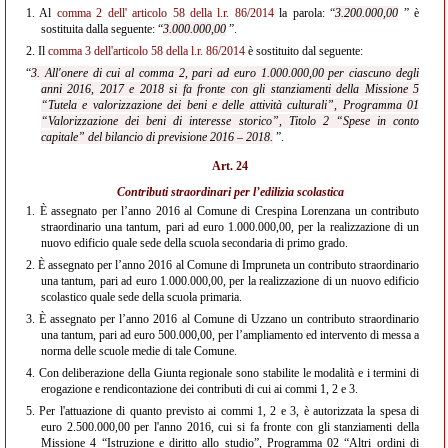
1.
Al
comma 2 dell' articolo 58 della l.r. 86/2014
la parola: “
3.200.000,00
” è
sostituita dalla seguente: “
3.000.000,00
”.
2.
Il
comma 3 dell'articolo 58 della l.r. 86/2014
è sostituito dal seguente:
“
3. All'onere di cui al comma 2, pari ad euro 1.000.000,00 per ciascuno degli
anni 2016, 2017 e 2018 si fa fronte con gli stanziamenti della Missione 5
“Tutela e valorizzazione dei beni e delle attività culturali”, Programma 01
“Valorizzazione dei beni di interesse storico”, Titolo 2 “Spese in conto
capitale” del bilancio di previsione 2016 – 2018.
”.
Art. 24
Contributi straordinari per l’edilizia scolastica
1.
È assegnato per l’anno 2016 al Comune di Crespina Lorenzana un contributo
straordinario una tantum, pari ad euro 1.000.000,00, per la realizzazione di un
nuovo edificio quale sede della scuola secondaria di primo grado.
2.
È assegnato per l’anno 2016 al Comune di Impruneta un contributo straordinario
una tantum, pari ad euro 1.000.000,00, per la realizzazione di un nuovo edificio
scolastico quale sede della scuola primaria.
3.
È assegnato per l’anno 2016 al Comune di Uzzano un contributo straordinario
una tantum, pari ad euro 500.000,00, per l’ampliamento ed intervento di messa a
norma delle scuole medie di tale Comune.
4.
Con deliberazione della Giunta regionale sono stabilite le modalità e i termini di
erogazione e rendicontazione dei contributi di cui ai commi 1, 2 e 3.
5.
Per l'attuazione di quanto previsto ai commi 1, 2 e 3, è autorizzata la spesa di
euro 2.500.000,00 per l'anno 2016, cui si fa fronte con gli stanziamenti della
Missione 4 “Istruzione e diritto allo studio”, Programma 02 “Altri ordini di