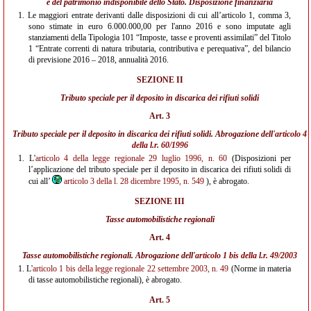
e del patrimonio indisponibile dello Stato. Disposizione finanziaria
1.
Le maggiori entrate derivanti dalle disposizioni di cui all’articolo 1, comma 3,
sono stimate in euro 6.000.000,00 per l'anno 2016 e sono imputate agli
stanziamenti della Tipologia 101 “Imposte, tasse e proventi assimilati” del Titolo
1 “Entrate correnti di natura tributaria, contributiva e perequativa”, del bilancio
di previsione 2016 – 2018, annualità 2016.
SEZIONE II
Tributo speciale per il deposito in discarica dei rifiuti solidi
Art. 3
Tributo speciale per il deposito in discarica dei rifiuti solidi. Abrogazione dell'
articolo 4
della l.r. 60/1996
1.
L'
articolo 4 della legge regionale 29 luglio 1996, n. 60
(Disposizioni per
l’applicazione del tributo speciale per il deposito in discarica dei rifiuti solidi di
cui all’
articolo 3 della l. 28 dicembre 1995, n. 549
), è abrogato.
SEZIONE III
Tasse automobilistiche regionali
Art. 4
Tasse automobilistiche regionali. Abrogazione dell'
articolo 1 bis della l.r. 49/2003
1.
L'
articolo 1 bis della legge regionale 22 settembre 2003, n. 49
(Norme in materia
di tasse automobilistiche regionali), è abrogato.
Art. 5