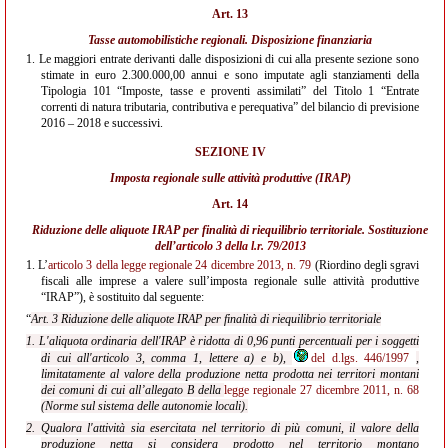
Art. 13
Tasse automobilistiche regionali. Disposizione finanziaria
1.
Le maggiori entrate derivanti dalle disposizioni di cui alla presente sezione sono
stimate in euro 2.300.000,00 annui e sono imputate agli stanziamenti della
Tipologia 101 “Imposte, tasse e proventi assimilati” del Titolo 1 “Entrate
correnti di natura tributaria, contributiva e perequativa” del bilancio di previsione
2016 – 2018 e successivi.
SEZIONE IV
Imposta regionale sulle attività produttive (IRAP)
Art. 14
Riduzione delle aliquote IRAP per finalità di riequilibrio territoriale. Sostituzione
dell’
articolo 3 della l.r. 79/2013
1.
L’
articolo 3 della legge regionale 24 dicembre 2013, n. 79
(Riordino degli sgravi
fiscali alle imprese a valere sull’imposta regionale sulle attività produttive
“IRAP”), è sostituito dal seguente:
“
Art. 3 Riduzione delle aliquote IRAP per finalità di riequilibrio territoriale
1. L'aliquota ordinaria dell'IRAP è ridotta di 0,96 punti percentuali per i soggetti
di cui all'articolo 3, comma 1, lettere a) e b),
del d.lgs. 446/1997
,
limitatamente al valore della produzione netta prodotta nei territori montani
dei comuni di cui all’allegato B della
legge regionale 27 dicembre 2011, n. 68
(Norme sul sistema delle autonomie locali).
2. Qualora l'attività sia esercitata nel territorio di più comuni, il valore della
produzione netta si considera prodotto nel territorio montano