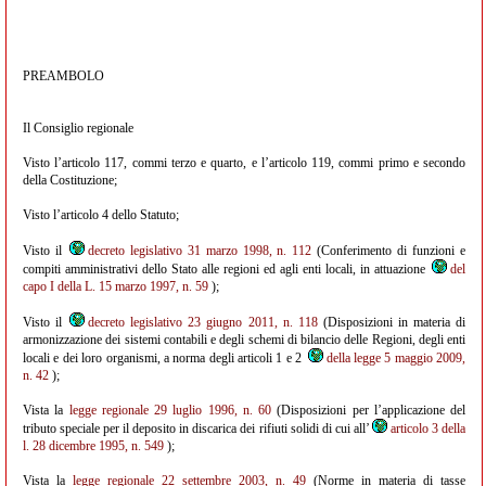
PREAMBOLO
Il Consiglio regionale
Visto l’articolo 117, commi terzo e quarto, e l’articolo 119, commi primo e secondo
della Costituzione;
Visto l’articolo 4 dello Statuto;
Visto il
decreto legislativo 31 marzo 1998, n. 112
(Conferimento di funzioni e
compiti amministrativi dello Stato alle regioni ed agli enti locali, in attuazione
del
capo I della L. 15 marzo 1997, n. 59
);
Visto il
decreto legislativo 23 giugno 2011, n. 118
(Disposizioni in materia di
armonizzazione dei sistemi contabili e degli schemi di bilancio delle Regioni, degli enti
locali e dei loro organismi, a norma degli articoli 1 e 2
della legge 5 maggio 2009,
n. 42
);
Vista la
legge regionale 29 luglio 1996, n. 60
(Disposizioni per l’applicazione del
tributo speciale per il deposito in discarica dei rifiuti solidi di cui all’
articolo 3 della
l. 28 dicembre 1995, n. 549
);
Vista la
legge regionale 22 settembre 2003, n. 49
(Norme in materia di tasse