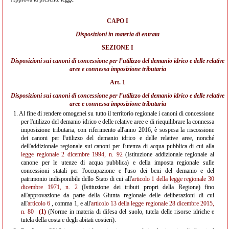
CAPO I
Disposizioni in materia di entrata
SEZIONE I
Disposizioni sui canoni di concessione per l’utilizzo del demanio idrico e delle relative
aree e connessa imposizione tributaria
Art. 1
Disposizioni sui canoni di concessione per l’utilizzo del demanio idrico e delle relative
aree e connessa imposizione tributaria
1.
Al fine di rendere omogenei su tutto il territorio regionale i canoni di concessione
per l'utilizzo del demanio idrico e delle relative aree e di riequilibrare la connessa
imposizione tributaria, con riferimento all'anno 2016, è sospesa la riscossione
dei canoni per l'utilizzo del demanio idrico e delle relative aree, nonché
dell'addizionale regionale sui canoni per l'utenza di acqua pubblica di cui alla
legge regionale 2 dicembre 1994, n. 92
(Istituzione addizionale regionale al
canone per le utenze di acqua pubblica) e della imposta regionale sulle
concessioni statali per l'occupazione e l'uso dei beni del demanio e del
patrimonio indisponibile dello Stato di cui all'
articolo 1 della legge regionale 30
dicembre 1971, n. 2
(Istituzione dei tributi propri della Regione) fino
all'approvazione da parte della Giunta regionale delle deliberazioni di cui
all'
articolo 6
, comma 1, e all'
articolo 13 della legge regionale 28 dicembre 2015,
n. 80
(1)
(Norme in materia di difesa del suolo, tutela delle risorse idriche e
tutela della costa e degli abitati costieri).