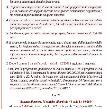
limitato a determinati giorni o fasce orarie.
3. L'applicazione degli sconti di cui al comma 2 può poggiare sulle anagrafiche
già in possesso dei soggetti operanti nella grande distribuzione organizzata e
sul sistema di fidelizzazione da questi utilizzato.
4. Possono accedere al progetto tutti i cittadini residenti in Toscana con un reddito
annuo lordo inferiore ai 20 mila euro, tale cifra è incrementata di 5 mila euro
per ogni familiare a carico.
5. La Regione, per la realizzazione del progetto, ha una dotazione di 150.000
euro.
6. Il progetto è da intendersi sperimentale; entro dodici mesi dall'attivazione dello
stesso, la Regione valuta il rapporto costi/benefici misurato a partire dalla
somma investita ed il totale degli sconti applicati agli utenti, dandone
informazione al Consiglio regionale, che si esprime sulla necessità di renderlo
strutturale.
”.
2.
Dopo il
comma 2 bis dell'articolo 4 della l.r. 32/2009
è aggiunto il seguente:
“
2 ter. Per il programma pluriennale di cui all'articolo 3 ed il progetto di cui
all'articolo 3 bis, è autorizzata la spesa di euro 200.000,00 per ciascuno degli
anni 2016 e 2017, cui si fa fronte con gli stanziamenti della Missione 12
"Diritti sociali, politiche sociali e famiglia", Programma 04 "Interventi per i
soggetti a rischio di esclusione sociale", Titolo 1 "Spese correnti" del bilancio
di previsione 2016 – 2018, annualità 2016 e 2017.
”.
Art. 20
Violenza di genere. Modifiche all'
articolo 46 della l.r. 86/2014
1.
Al
comma 1 dell'articolo 46 della l.r. 86/2014
le parole: “
per l'anno 2015
” sono