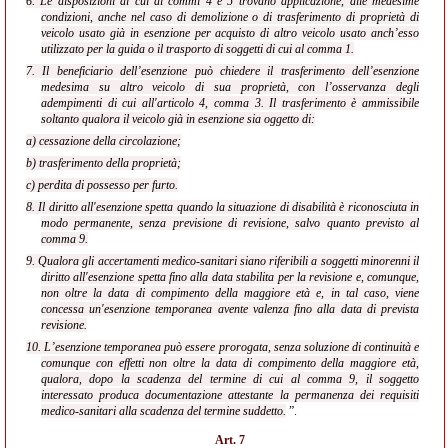
6. Le disposizioni di cui ai commi 4 e 5 trovano applicazione, alle medesime
condizioni, anche nel caso di demolizione o di trasferimento di proprietà di
veicolo usato già in esenzione per acquisto di altro veicolo usato anch’esso
utilizzato per la guida o il trasporto di soggetti di cui al comma 1.
7. Il beneficiario dell’esenzione può chiedere il trasferimento dell’esenzione
medesima su altro veicolo di sua proprietà, con l’osservanza degli
adempimenti di cui all'articolo 4, comma 3. Il trasferimento è ammissibile
soltanto qualora il veicolo già in esenzione sia oggetto di:
a) cessazione della circolazione;
b) trasferimento della proprietà;
c) perdita di possesso per furto.
8. Il diritto all'esenzione spetta quando la situazione di disabilità è riconosciuta in
modo permanente, senza previsione di revisione, salvo quanto previsto al
comma 9.
9. Qualora gli accertamenti medico-sanitari siano riferibili a soggetti minorenni il
diritto all'esenzione spetta fino alla data stabilita per la revisione e, comunque,
non oltre la data di compimento della maggiore età e, in tal caso, viene
concessa un'esenzione temporanea avente valenza fino alla data di prevista
revisione.
10. L’esenzione temporanea può essere prorogata, senza soluzione di continuità e
comunque con effetti non oltre la data di compimento della maggiore età,
qualora, dopo la scadenza del termine di cui al comma 9, il soggetto
interessato produca documentazione attestante la permanenza dei requisiti
medico-sanitari alla scadenza del termine suddetto.
”.
Art. 7