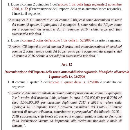
1.
Dopo il comma 2 quinquies 1 dell'
articolo 1 bis della legge regionale 2 novembre
2006, n. 52
(Determinazione dell’importo della tassa automobilistica regionale),
è inserito il seguente:
“
2 quinquies 2. Gli importi di cui al comma 2 bis, così come determinati ai sensi
dei commi 2 quater, 2 quinquies e 2 quinquies 1, sono ridotti del 7,5 per cento
per i pagamenti da eseguirsi dal 1° gennaio 2016 relativi a periodi fissi
successivi a tale data.
".
2.
Dopo il
comma 2 octies dell'articolo 1 bis della l.r. 52/2006
è inserito il seguente:
“
2 novies. Gli importi di cui al comma 2 sexies, così come determinati ai sensi del
comma 2 octies, sono ridotti del 10 per cento per i pagamenti da eseguirsi dal
1° gennaio 2016 relativi a periodi fissi successivi a tale data.
”.
Art. 12
Determinazione dell'importo della tassa automobilistica regionale. Modifiche all'
articolo
1 quater della l.r. 52/2006
1.
Il comma 1 quater 2 dell'
articolo 1 quater della l.r. 52/2006
è sostituito dal
seguente:
“
1 quater 2. Alle minori entrate derivanti dall’applicazione dei commi 2 quinquies
2 e 2 novies dell’articolo 1 bis, stimate in euro 1.420.000,00 per il 2016 ed
euro 1.540.000,00 per ciascuno degli anni 2017 e 2018 a valere sulla
Tipologia 101 “Imposte, tasse e proventi assimilati” del Titolo 1 “Entrate
correnti di natura tributaria, contributiva e perequativa” del bilancio 2016 –
2018 e successivi, si fa fronte attraverso il maggior gettito tributario derivante
dalla legislazione vigente ed imputabile alle medesime tipologia e titolo di
entrata.
”.