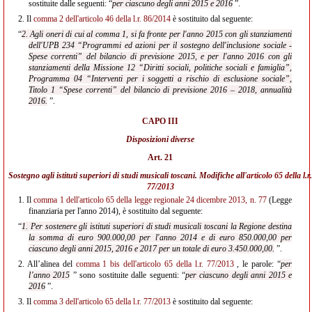
sostituite dalle seguenti: “
per ciascuno degli anni 2015 e 2016
”.
2.
Il
comma 2 dell'articolo 46 della l.r. 86/2014
è sostituito dal seguente:
“
2. Agli oneri di cui al comma 1, si fa fronte per l'anno 2015 con gli stanziamenti
dell'UPB 234 “Programmi ed azioni per il sostegno dell'inclusione sociale -
Spese correnti” del bilancio di previsione 2015, e per l'anno 2016 con gli
stanziamenti della Missione 12 “Diritti sociali, politiche sociali e famiglia”,
Programma 04 “Interventi per i soggetti a rischio di esclusione sociale”,
Titolo 1 “Spese correnti” del bilancio di previsione 2016 – 2018, annualità
2016.
”.
CAPO III
Disposizioni diverse
Art. 21
Sostegno agli istituti superiori di studi musicali toscani. Modifiche all'
articolo 65 della l.r.
77/2013
1.
Il
comma 1 dell'articolo 65 della legge regionale 24 dicembre 2013, n. 77
(Legge
finanziaria per l'anno 2014), è sostituito dal seguente:
“
1. Per sostenere gli istituti superiori di studi musicali toscani la Regione destina
la somma di euro 900.000,00 per l'anno 2014 e di euro 850.000,00 per
ciascuno degli anni 2015, 2016 e 2017 per un totale di euro 3.450.000,00.
”.
2.
All’alinea del
comma 1 bis dell'articolo 65 della l.r. 77/2013
, le parole: “
per
l’anno 2015
” sono sostituite dalle seguenti: “
per ciascuno degli anni 2015 e
2016
”.
3.
Il
comma 3 dell'articolo 65 della l.r. 77/2013
è sostituito dal seguente: