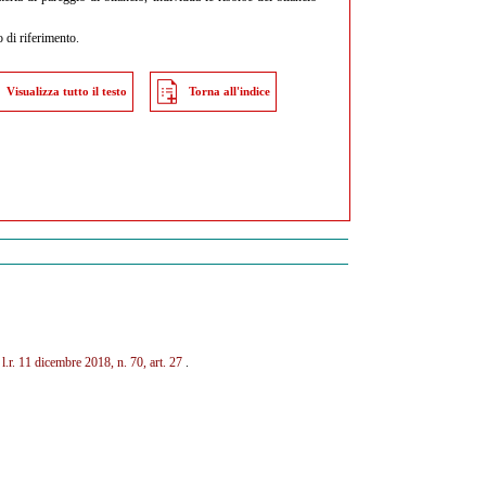
 di riferimento.
Visualizza tutto il testo
Torna all'indice
n
l.r. 11 dicembre 2018, n. 70, art. 27
.