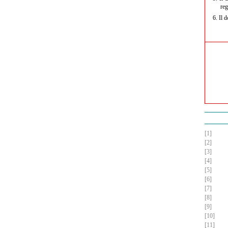
reg
6.
Il d
[1]
[2]
[3]
[4]
[5]
[6]
[7]
[8]
[9]
[10]
[11]