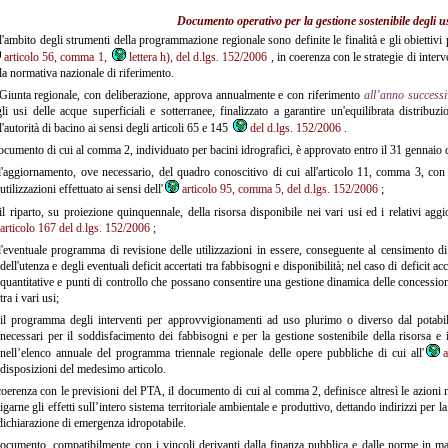
Documento operativo per la gestione sostenibile degli us
'ambito degli strumenti della programmazione regionale sono definite le finalità e gli obiettivi per
articolo 56, comma 1,
lettera h), del d.lgs. 152/2006
, in coerenza con le strategie di inter
la normativa nazionale di riferimento.
iunta regionale, con deliberazione, approva annualmente e con riferimento
all’anno successi
li usi delle acque superficiali e sotterranee, finalizzato a garantire un'equilibrata distribuzi
l'autorità di bacino ai sensi degli articoli 65 e 145
del d.lgs. 152/2006
.
ocumento di cui al comma 2, individuato per bacini idrografici, è approvato entro il 31 gennaio 
'aggiornamento, ove necessario, del quadro conoscitivo di cui all'articolo 11, comma 3, con p
utilizzazioni effettuato ai sensi dell'
articolo 95, comma 5, del d.lgs. 152/2006
;
l riparto, su proiezione quinquennale, della risorsa disponibile nei vari usi ed i relativi aggio
articolo 167 del d.lgs. 152/2006
;
'eventuale programma di revisione delle utilizzazioni in essere, conseguente al censimento di 
dell'utenza e degli eventuali deficit accertati tra fabbisogni e disponibilità; nel caso di deficit a
quantitative e punti di controllo che possano consentire una gestione dinamica delle concession
tra i vari usi;
l programma degli interventi per approvvigionamenti ad uso plurimo o diverso dal potabile
necessari per il soddisfacimento dei fabbisogni e per la gestione sostenibile della risorsa e
nell’elenco annuale del programma triennale regionale delle opere pubbliche di cui all'
disposizioni del medesimo articolo.
oerenza con le previsioni del PTA, il documento di cui al comma 2, definisce altresì le azioni nec
igarne gli effetti sull’intero sistema territoriale ambientale e produttivo, dettando indirizzi per 
dichiarazione di emergenza idropotabile.
ocumento, compatibilmente con i vincoli derivanti dalla finanza pubblica e dalle norme in mate