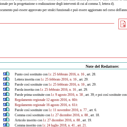
ionale per la progettazione o realizzazione degli interventi di cui al comma 3, lettera d).
ocumento può essere approvato per stralci funzionali e può essere aggiornato nel corso dell'anno
Note del Redattore:
Punto così sostituito con
l.r. 25 febbraio 2016, n. 16
, art. 28.
Lettera inserita con
l.r. 25 febbraio 2016, n. 16
, art. 29.
Parole così sostituite con
l.r. 25 febbraio 2016, n. 16
, art. 29.
Parola inserita con
l.r. 25 febbraio 2016, n. 16
, art. 29.
Parole prima sostituite con
l.r. 9 agosto 2016, n. 58
, art. 39; e poi così sostituite co
Regolamento regionale 12 agosto 2016, n. 60/r.
Regolamento regionale 16 agosto 2016, n. 61/r.
Parole così sostituite con
l.r. 11 novembre 2016, n. 77
, art. 6.
Comma così sostituito con
l.r. 27 dicembre 2016, n. 88
, art. 18.
Articolo inserito con
l.r. 27 dicembre 2016, n. 88
, art. 19.
Comma inserito con
l.r. 24 luglio 2018, n. 41
, art. 21.