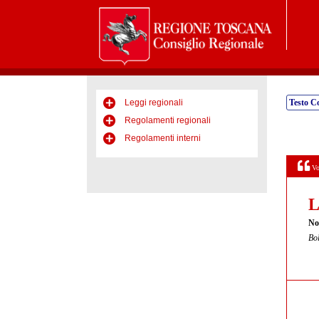
Leggi regionali
Testo C
Regolamenti regionali
Regolamenti interni
Vo
L
Nor
Bol