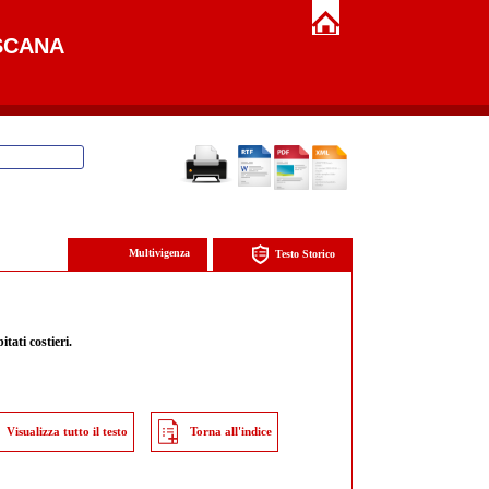
SCANA
Multivigenza
Testo Storico
itati costieri.
Visualizza tutto il testo
Torna all'indice