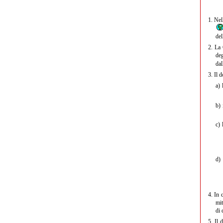
1.
Nell
del
2.
La G
deg
dal
3.
Il d
a)
l
b)
i
c)
l
d)
i
4.
In c
mit
di 
5.
Il d