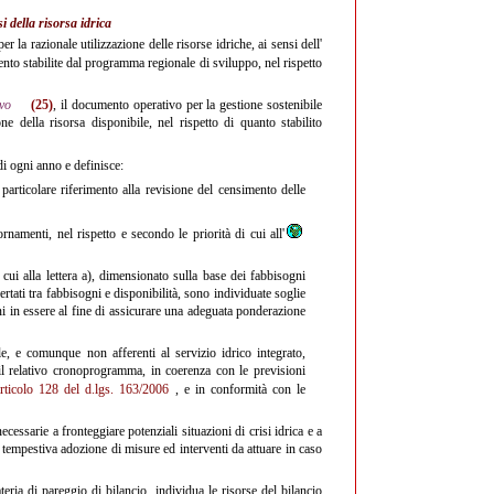
i della risorsa idrica
 la razionale utilizzazione delle risorse idriche, ai sensi dell'
vento stabilite dal programma regionale di sviluppo, nel rispetto
vo
(25)
, il documento operativo per la gestione sostenibile
one della risorsa disponibile, nel rispetto di quanto stabilito
di ogni anno e definisce:
articolare riferimento alla revisione del censimento delle
rnamenti, nel rispetto e secondo le priorità di cui all'
cui alla lettera a), dimensionato sulla base dei fabbisogni
ccertati tra fabbisogni e disponibilità, sono individuate soglie
i in essere al fine di assicurare una adeguata ponderazione
, e comunque non afferenti al servizio idrico integrato,
 il relativo cronoprogramma, in coerenza con le previsioni
articolo 128 del d.lgs. 163/2006
, e in conformità con le
essarie a fronteggiare potenziali situazioni di crisi idrica e a
la tempestiva adozione di misure ed interventi da attuare in caso
ria di pareggio di bilancio, individua le risorse del bilancio