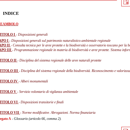
INDICE
REAMBOLO
TITOLO I
- Disposizioni generali
APO I
- Disposizioni generali sul patrimonio naturalistico-ambientale regionale
APO II
- Consulta tecnica per le aree protette e la biodiversità e osservatorio toscano per la b
APO III
- Programmazione regionale in materia di biodiversità e aree protette. Sistema infor
TITOLO II
- Disciplina del sistema regionale delle aree naturali protette
TITOLO III
- Disciplina del sistema regionale della biodiversità. Riconoscimento e valorizza
TITOLO IV
- Alberi monumentali
TITOLO V
- Servizio volontario di vigilanza ambientale
TITOLO VI
- Disposizioni transitorie e finali
TITOLO VII
- Norme modificative. Abrogazioni. Norma finanziaria
legato A
- Glossario (articolo 66, comma 2).