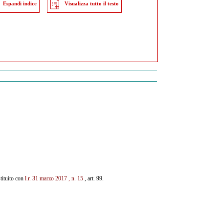
Espandi indice
Visualizza tutto il testo
stituito con
l.r. 31 marzo 2017
, n.
15
, art. 99.