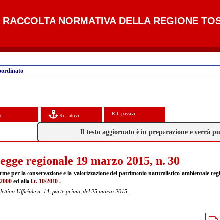
RACCOLTA NORMATIVA DELLA REGIONE TO
oordinato
Rif. passivi
ci
Rif. attivi
Il testo aggiornato è in preparazione e verrà 
egge regionale 19 marzo 2015, n. 30
rme per la conservazione e la valorizzazione del patrimonio naturalistico-ambientale reg
/2000
ed alla
l.r. 10/2010
.
lettino Ufficiale n. 14, parte prima, del 25 marzo 2015