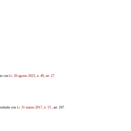
ito con l
.r. 20 agosto 2025, n. 49, art. 27.
ostituito con
l.r. 31 marzo 2017, n. 15
, art. 107.