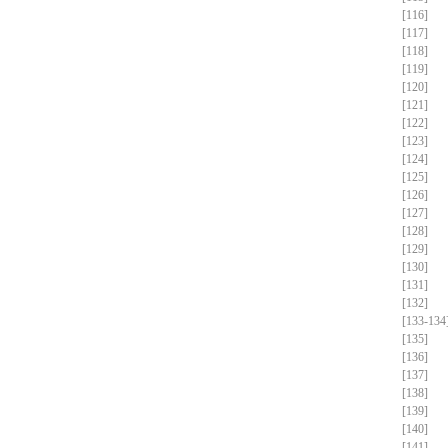
[116]
[117]
[118]
[119]
[120]
[121]
[122]
[123]
[124]
[125]
[126]
[127]
[128]
[129]
[130]
[131]
[132]
[133-134
[135]
[136]
[137]
[138]
[139]
[140]
[141]