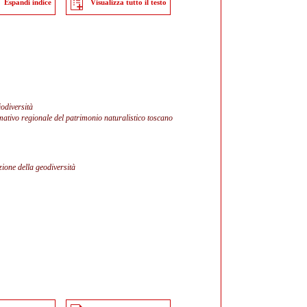
Espandi indice
Visualizza tutto il testo
iodiversità
mativo regionale del patrimonio naturalistico toscano
zione della geodiversità