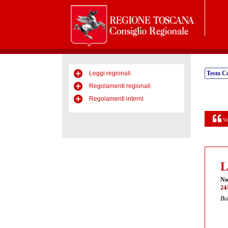
Leggi regionali
Testo C
Regolamenti regionali
Regolamenti interni
Vo
L
No
24
Bol