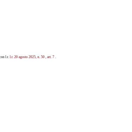
con l.r.
l.r. 20 agosto 2025, n. 50
, art. 7
.