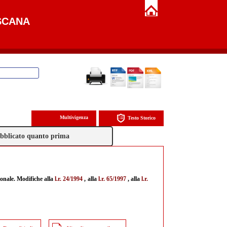
SCANA
Multivigenza
Testo Storico
pubblicato quanto prima
ionale. Modifiche alla
l.r. 24/1994
, alla
l.r. 65/1997
, alla
l.r.