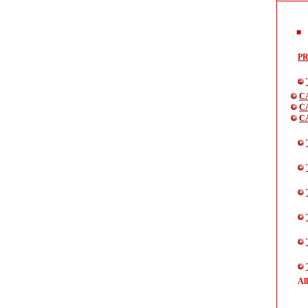
P
C
C
C
Al