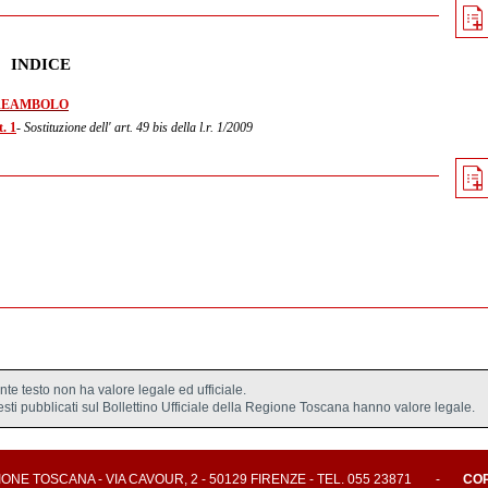
INDICE
REAMBOLO
. 1
- Sostituzione dell' art. 49 bis della l.r. 1/2009
ente testo non ha valore legale ed ufficiale.
testi pubblicati sul Bollettino Ufficiale della Regione Toscana hanno valore legale.
E TOSCANA - VIA CAVOUR, 2 - 50129 FIRENZE - TEL. 055 23871
-
CO