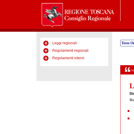
Leggi regionali
Testo Or
Regolamenti regionali
Regolamenti interni
Vo
L
Dis
Bol