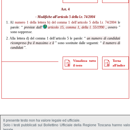
Art. 4
- Modifiche all’
articolo 5 della l.r. 74/2004
1.
Al
numero 1 della lettera b) del comma 1 dell’articolo 5 della l.r. 74/2004
le
parole: “
previste dall'
articolo 15, comma 1, della l. 55/1990
, ovvero
”
sono soppresse.
2.
Alla lettera d) del comma 1 dell’articolo 5 le parole: “
un numero di candidati
ricompreso fra il massimo e il
” sono sostituite dalle seguenti: “
il numero di
candidati
”.
Visualizza tutto
Torna
il testo
all'indice
Il presente testo non ha valore legale ed ufficiale.
Solo i testi pubblicati sul Bollettino Ufficiale della Regione Toscana hanno val
legale.