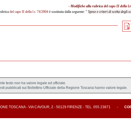
- Modifiche alla rubrica
del capo II della l.
rubrica
del capo II della l.r. 74/2004
è sostituita dalla seguente: “
Spese e criteri di scelta degli sc
ente testo non ha valore legale ed ufficiale.
testi pubblicati sul Bollettino Ufficiale della Regione Toscana hanno valore legale.
E TOSCANA - VIA CAVOUR, 2 - 50129 FIRENZE - TEL. 055 23871
-
CO