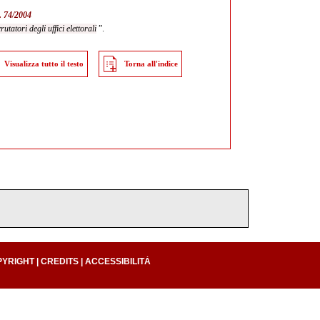
r. 74/2004
rutatori degli uffici elettorali
”.
Visualizza tutto il testo
Torna all'indice
PYRIGHT
|
CREDITS
|
ACCESSIBILITÀ