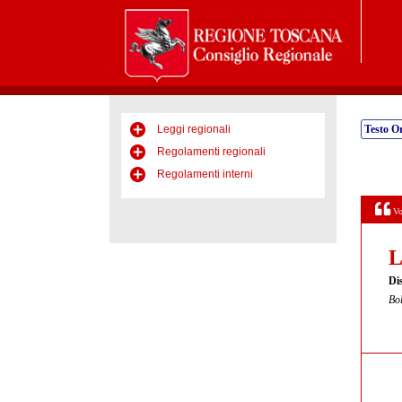
Leggi regionali
Testo Or
Regolamenti regionali
Regolamenti interni
Vo
L
Di
Bol