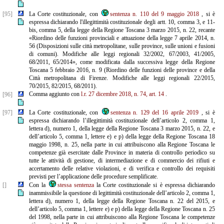
[95]
La Corte costituzionale, con
sentenza n. 110 del 9 maggio 2018
, si è
espressa dichiarando l'illegittimità costituzionale degli artt. 10, comma 3, e 11-
bis, comma 5, della legge della Regione Toscana 3 marzo 2015, n. 22, recante
«Riordino delle funzioni provinciali e attuazione della legge 7 aprile 2014, n.
56 (Disposizioni sulle città metropolitane, sulle province, sulle unioni e fusioni
di comuni). Modifiche alle leggi regionali 32/2002, 67/2003, 41/2005,
68/2011, 65/2014», come modificata dalla successiva legge della Regione
Toscana 5 febbraio 2016, n. 9 (Riordino delle funzioni delle province e della
Città metropolitana di Firenze. Modifiche alle leggi regionali 22/2015,
70/2015, 82/2015, 68/2011).
Comma aggiunto con
l.r. 27 dicembre 2018, n. 74, art. 14
.
[96]
[97]
La Corte costituzionale, con
sentenza n. 129 del 16 aprile 2019
, si è
espressa dichiarando l’illegittimità costituzionale dell’articolo 2, comma 1,
lettera d), numero 1, della legge della Regione Toscana 3 marzo 2015, n. 22, e
dell’articolo 5, comma 1, lettere e) e p) della legge della Regione Toscana 18
maggio 1998, n. 25, nella parte in cui attribuiscono alla Regione Toscana le
competenze già esercitate dalle Province in materia di controllo periodico su
tutte le attività di gestione, di intermediazione e di commercio dei rifiuti e
accertamento delle relative violazioni, e di verifica e controllo dei requisiti
previsti per l’applicazione delle procedure semplificate.
[]
Con la
stessa sentenza
la Corte costituzionale si è espressa dichiarando
inammissibile la questione di legittimità costituzionale dell’articolo 2, comma 1,
lettera d), numero 1, della legge della Regione Toscana n. 22 del 2015, e
dell’articolo 5, comma 1, lettere e) e p) della legge della Regione Toscana n. 25
del 1998, nella parte in cui attribuiscono alla Regione Toscana le competenze