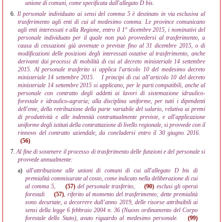
unione di comuni, come specificata dall'allegato D bis.
6.
Il personale individuato ai sensi del comma 5 è destinato in via esclusiva al
trasferimento agli enti di cui al medesimo comma. Le province comunicano
agli enti interessati e alla Regione, entro il 1° dicembre 2015, i nominativi del
personale individuato per il quale non può provvedersi al trasferimento, a
causa di cessazioni già avvenute o previste fino al 31 dicembre 2015, o di
modificazioni delle posizioni degli interessati ostative al trasferimento, anche
derivanti dai processi di mobilità di cui al decreto ministeriale 14 settembre
2015. Al personale trasferito si applica l'articolo 10 del medesimo decreto
ministeriale 14 settembre 2015.
I principi di cui all’articolo 10 del decreto
ministeriale 14 settembre 2015 si applicano, per le parti compatibili, anche al
personale con contratto degli addetti ai lavori di sistemazione idraulico-
forestale e idraulico-agraria; alla disciplina uniforme, per tutti i dipendenti
dell'ente, della retribuzione della parte variabile del salario, relativa ai premi
di produttività e alle indennità contrattualmente previste, e all'applicazione
uniforme degli istituti della contrattazione di livello regionale, si provvede con il
rinnovo del contratto aziendale, da concludersi entro il 30 giugno 2016.
(56)
7.
Al fine di sostenere il processo di trasferimento delle funzioni e del personale si
provvede annualmente:
a)
all'attribuzione alle unioni di comuni di cui all'allegato D bis di
premialità commisurate al costo, come indicato nella deliberazione di cui
al comma 5,
(57)
del personale trasferito,
(90)
esclusi gli operai
forestali
(57)
, riferito al momento del trasferimento; dette premialità
sono decurtate, a decorrere dall’anno 2019, delle risorse attribuibili ai
sensi della legge 6 febbraio 2004 n. 36 (Nuovo ordinamento del Corpo
forestale dello Stato), avuto riguardo al medesimo personale.
(99)