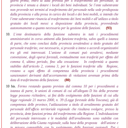
giorni prima; entro la data prevista per il trasferimento del personale, la
provincia è tenuta a dotare i locali dei beni individuati. Se l’ente subentrante
non provvede nei termini al trasferimento del personale nella sede predisposta
dalla provincia e alla presa in carico dei locali e dei beni mobili, si intende che
l’ente subentrante rinuncia al trasferimento dei beni mobili e all’utilizzo a titolo
gratuito dei locali messi a disposizione dalla provincia, provvedendo
autonomamente a quanto necessario per la gestione delle funzioni.
(93)
10.
L'ente destinatario della funzione subentra in tutti i procedimenti
amministrativi in corso attinenti alla funzione trasferita, salvo quelli a istanza
di parte, che sono conclusi dalla provincia avvalendosi a titolo gratuito del
personale trasferito; ove necessario, si procede a intese o accordi organizzativi
tra gli enti interessati. L'unione di comuni può avvalersi, mediante
convenzione, degli operai forestali, eventualmente non trasferiti per effetto del
comma 4, ultimo periodo, fino alla cessazione.
In conformità a quanto
stabilito dall'articolo 2, comma 3, per le funzioni trasferite alla
Regione,
restano a ogni effetto di competenza della provincia i procedimenti
sanzionatori derivanti dall'accertamento di violazioni avvenute prima della
data di trasferimento della funzione.
(80)
10 bis.
Fermo restando quanto previsto dal comma 10 per i procedimenti a
istanza di parte, le unioni di comuni di cui all'allegato D bis della presente
legge possono richiedere, ai fini dello svolgimento delle funzioni di cui alla
legge regionale 21 marzo 2000, n. 39 (Legge forestale della Toscana), già di
competenza delle province, l'utilizzazione a titolo di avvalimento gratuito del
personale dell'ufficio territoriale regionale che risultava svolgere, presso la
provincia, dette funzioni prima del trasferimento alla Regione. L'individuazione
del personale interessato e le modalità dell'avvalimento sono stabilite con
deliberazione della Giunta regionale, sulla base della proposta
dell'unione e
in misura compatibile con lo svolgimento delle funzioni regionali. Per i