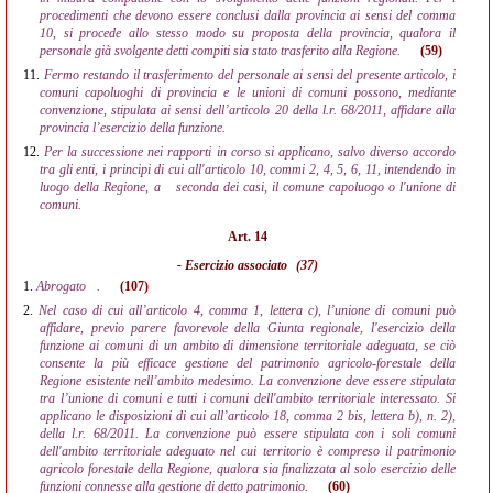
procedimenti che devono essere conclusi dalla provincia ai sensi del comma
10, si procede allo stesso modo su proposta della provincia, qualora il
personale già svolgente detti compiti sia stato trasferito alla Regione.
(59)
11.
Fermo restando il trasferimento del personale ai sensi del presente articolo, i
comuni capoluoghi di provincia e le unioni di comuni possono, mediante
convenzione, stipulata ai sensi dell’articolo 20 della l.r. 68/2011, affidare alla
provincia l’esercizio della funzione.
12.
Per la successione nei rapporti in corso si applicano, salvo diverso accordo
tra gli enti, i principi di cui all'articolo 10, commi 2, 4, 5, 6, 11, intendendo in
luogo della Regione, a
seconda dei casi, il comune capoluogo o l'unione di
comuni.
Art. 14
- Esercizio associato
(37)
1.
Abrogato
.
(107)
2.
Nel caso di cui all’articolo 4, comma 1, lettera c), l’unione di comuni può
affidare, previo parere favorevole della Giunta regionale, l'esercizio della
funzione ai comuni di un ambito di dimensione territoriale adeguata, se ciò
consente la più efficace gestione del patrimonio agricolo-forestale della
Regione esistente nell’ambito medesimo. La convenzione deve essere stipulata
tra l’unione di comuni e tutti i comuni dell'ambito territoriale interessato. Si
applicano le disposizioni di cui all’articolo 18, comma 2 bis, lettera b), n. 2),
della l.r. 68/2011. La convenzione può essere stipulata con i soli comuni
dell'ambito territoriale adeguato nel cui territorio è compreso il patrimonio
agricolo forestale della Regione, qualora sia finalizzata al solo esercizio delle
funzioni connesse alla gestione di detto patrimonio.
(60)