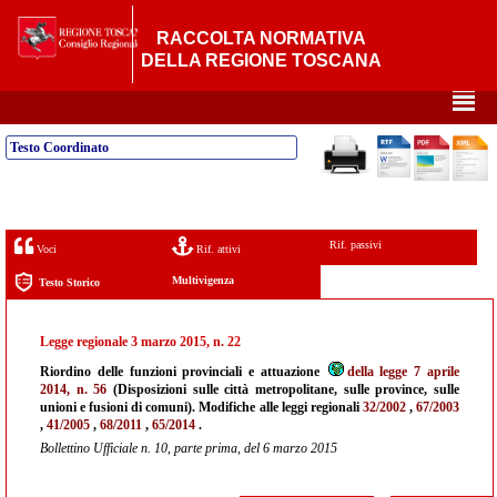
RACCOLTA NORMATIVA
DELLA REGIONE TOSCANA
²
Testo Coordinato
Rif. passivi
Voci
Rif. attivi
Multivigenza
Testo Storico
Legge regionale 3 marzo 2015, n. 22
Riordino delle funzioni provinciali e attuazione
della legge 7 aprile
2014, n. 56
(Disposizioni sulle città metropolitane, sulle province, sulle
unioni e fusioni di comuni). Modifiche alle leggi regionali
32/2002
,
67/2003
,
41/2005
,
68/2011
,
65/2014
.
Bollettino Ufficiale n. 10, parte prima, del 6 marzo 2015