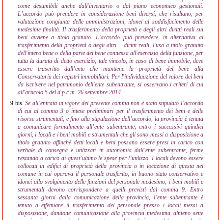
come desumibili anche dall'inventario o dal piano economico gestionali.
L’accordo può prendere in considerazione beni diversi, che risultano, per
valutazione congiunta delle amministrazioni, idonei al soddisfacimento delle
medesime finalità. Il trasferimento della proprietà e degli altri diritti reali sui
beni avviene a titolo gratuito. L'accordo può prevedere, in alternativa al
trasferimento della proprietà o degli altri
diritti reali, l'uso a titolo gratuito
dell'intero bene o della parte del bene connessa all'esercizio della funzione, per
tutta la durata di detto esercizio; tale vincolo, in caso di bene immobile, deve
essere trascritto dall’ente che mantiene la proprietà del bene alla
Conservatoria dei registri immobiliari. Per l'individuazione del valore dei beni
da iscrivere nel patrimonio dell'ente subentrante, si osservano i criteri di cui
all'articolo 5 del d.p.c.m. 26 settembre 2014.
9 bis.
Se all’entrata in vigore del presente comma non è stato stipulato l’accordo
di cui al comma 3 o intese preliminari per il trasferimento dei beni e delle
risorse strumentali, e fino alla stipulazione dell’accordo, la provincia è tenuta
a comunicare formalmente all’ente subentrante, entro i successivi quindici
giorni, i locali e i beni mobili e strumentali che gli sono messi a disposizione a
titolo gratuito affinché detti locali e beni possano essere presi in carico con
verbale di consegna e utilizzati in autonomia dall’ente subentrante, ferme
restando a carico di quest’ultimo le spese per l’utilizzo. I locali devono essere
collocati in edifici di proprietà della provincia o in locazione di questa nel
comune in cui operava il personale trasferito, in buono stato conservativo e
idonei allo svolgimento delle funzioni del personale medesimo; i beni mobili e
strumentali devono corrispondere a quelli previsti dal comma 9. Entro
sessanta giorni dalla comunicazione della provincia, l’ente subentrante è
tenuto a effettuare il trasferimento del personale presso i locali messi a
disposizione, dandone comunicazione alla provincia medesima almeno sette