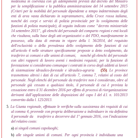
medesima in coerenza con gli adempimenti previsti dal decreto del Ministro
per la semplificazione e la pubblica amministrazione del 14 settembre 2015
(Criteri per la mobilità del personale dipendente a tempo indeterminato degli
enti di area vasta dichiarato in soprannumero, della Croce rossa italiana,
nonché dei corpi e servizi di polizia provinciale per lo svolgimento delle
funzioni di polizia municipale), di seguito indicato come “decreto ministeriale
14 settembre 2015”, gli elenchi del personale del comparto regioni e enti locali
che risultava, sulla base degli atti organizzativi o del PDO, manifestamente in
possesso, alla data di entrata in vigore della l. 56/2014, del requisito
dell'esclusività o della prevalenza dello svolgimento delle funzioni di cui
all'articolo 4 nelle strutture specificamente preposte a detto svolgimento, da
trasferire ai comuni e alle unioni di comuni,
nonché gli elenchi del personale
con altri rapporti di lavoro aventi i medesimi requisiti; per la funzione di
forestazione si considerano comunque i contratti in corso degli addetti ai lavori
di sistemazione idraulico-forestale e idraulico-agraria
(55)
. Le province
trasmettono altresì i dati di cui all'articolo 7, comma 7, relativi al costo del
personale. Negli elenchi del personale da trasferire non è considerato, oltre al
personale già cessato a qualsiasi titolo, il personale di cui è prevista la
cessazione entro il 31 dicembre 2016 per effetto di processi di riorganizzazione
derivanti dall’applicazione delle disposizioni del capo I del d.l. n. 101/2013
convertito dalla l. 125/2013.
5.
La Giunta regionale, effettuate le verifiche sulla sussistenza dei requisiti di cui
al comma 4, provvede con propria deliberazione a individuare in via definitiva
il personale da
trasferire a decorrere dal 1° gennaio 2016, con l'indicazione
del relativo costo:
a)
ai singoli comuni capoluoghi;
b)
alle singole unioni di comuni. Per ogni provincia è individuata una