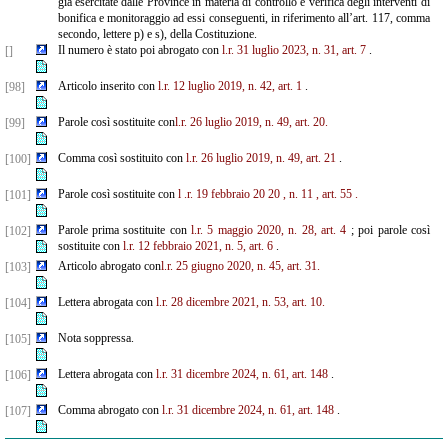
già esercitate dalle Province in materia di controllo e verifica degli interventi di
bonifica e monitoraggio ad essi conseguenti, in riferimento all’art. 117, comma
secondo, lettere p) e s), della Costituzione.
Il numero è stato poi abrogato con
l.r. 31 luglio 2023, n. 31, art. 7
.
[]
Articolo inserito con
l.r. 12 luglio 2019, n. 42, art. 1
.
[98]
Parole così sostituite con
l.r. 26 luglio 2019, n. 49, art. 20.
[99]
Comma così sostituito con
l.r. 26 luglio 2019, n. 49, art. 21
.
[100]
Parole così sostituite con
l
.r.
19
febbraio
20
20
, n.
11
, art.
55
.
[101]
Parole prima sostituite con
l.r. 5 maggio 2020, n. 28, art. 4
; poi parole così
[102]
sostituite con
l.r. 12 febbraio 2021, n. 5, art. 6
.
Articolo abrogato con
l.r. 25 giugno 2020, n. 45, art. 31.
[103]
Lettera abrogata con
l.r. 28 dicembre 2021, n. 53, art. 10.
[104]
Nota soppressa.
[105]
Lettera abrogata con
l.r. 31 dicembre 2024, n. 61, art. 148
.
[106]
Comma abrogato con
l.r. 31 dicembre 2024, n. 61, art. 148
.
[107]