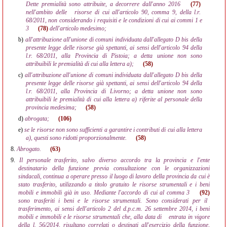
Dette premialità sono attribuite, a decorrere dall'anno 2016
(77)
nell'ambito delle
risorse di cui all'articolo 90, comma 9, della l.r.
68/2011, non considerando i requisiti e le condizioni di cui ai commi 1 e
3
(78)
dell'articolo medesimo;
b)
all'attribuzione all'unione di comuni individuata dall'allegato D bis della
presente legge delle risorse già spettanti, ai sensi dell'articolo 94 della
l.r. 68/2011, alla Provincia di Pistoia; a detta unione non sono
attribuibili le premialità di cui alla lettera a);
(58)
c)
all'attribuzione all'unione di comuni individuata dall'allegato D bis della
presente legge delle risorse già spettanti, ai sensi dell'articolo 94 della
l.r. 68/2011, alla Provincia di Livorno; a detta unione non sono
attribuibili le premialità di cui alla lettera a) riferite al personale della
provincia medesima;
(58)
d)
abrogata;
(106)
e)
se le risorse non sono sufficienti a garantire i contributi di cui alla lettera
a), questi sono ridotti proporzionalmente.
(58)
8.
Abrogato.
(63)
9.
Il personale trasferito, salvo diverso accordo tra la provincia e l'ente
destinatario della funzione previa consultazione con le organizzazioni
sindacali, continua a operare presso il luogo di lavoro della provincia da cui è
stato trasferito, utilizzando a titolo gratuito le risorse strumentali e i beni
mobili e immobili già in uso. Mediante l'accordo di cui al comma 3
(92)
sono trasferiti i beni e le risorse strumentali. Sono considerati per il
trasferimento, ai sensi dell'articolo 2 del d.p.c.m. 26 settembre 2014, i beni
mobili e immobili e le risorse strumentali che, alla data di
entrata in vigore
della l. 56/2014, risultano correlati o destinati all'esercizio della funzione,