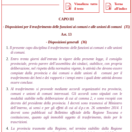
Visualizza tutto
Torna
il testo
all'indice
CAPO III
- Disposizioni per il trasferimento delle funzioni ai comuni e alle unioni di comuni
(35)
Art. 13
- Disposizioni generali
(36)
1.
Il presente capo disciplina il trasferimento delle funzioni ai comuni e alle unioni
di comuni.
2.
Entro trenta giorni dall’entrata in vigore della presente legge, il consiglio
provinciale, previo parere dell’assemblea dei sindaci, stabilisce, con propria
deliberazione, nel rispetto della normativa vigente, le attività che devono essere
compiute dalla provincia e dai comuni o dalle unioni di
comuni per il
trasferimento dei beni e dei rapporti e i tempi entro i quali dette attività devono
essere concluse.
3.
Al trasferimento si provvede mediante accordi organizzativi tra provincia,
comuni e unioni di comuni interessati. Gli accordi sono stipulati con le
modalità stabilite nella deliberazione di cui al comma 2, e sono recepiti con
decreto del presidente della provincia. I decreti sono trasmessi al Ministero
dell’interno, ai sensi e per gli effetti di cui al d.p.c.m. 26 settembre 2014. I
decreti sono pubblicati sul Bollettino ufficiale della Regione Toscana e
costituiscono, quanto agli immobili oggetto di trasferimento, titolo per le
trascrizioni.
4.
La provincia trasmette alla Regione, nel termine stabilito dalla Regione