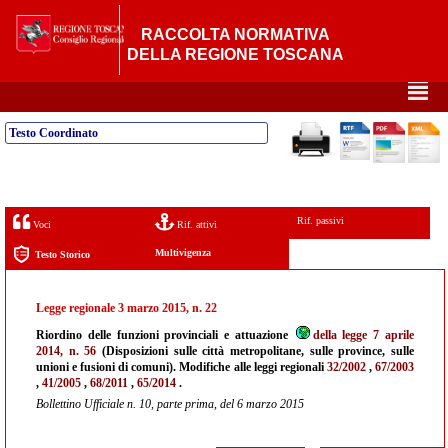
RACCOLTA NORMATIVA
DELLA REGIONE TOSCANA
²
Testo Coordinato
Rif. passivi
Voci
Rif. attivi
Multivigenza
Testo Storico
Legge regionale 3 marzo 2015, n. 22
Riordino delle funzioni provinciali e attuazione
della legge 7 aprile
2014, n. 56
(Disposizioni sulle città metropolitane, sulle province, sulle
unioni e fusioni di comuni). Modifiche alle leggi regionali
32/2002
,
67/2003
,
41/2005
,
68/2011
,
65/2014
.
Bollettino Ufficiale n. 10, parte prima, del 6 marzo 2015