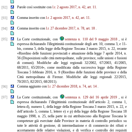
Parole così sostituite con
l.r. 2 agosto 2017, n. 42, art. 11.
[92]
Comma inserito con
l.r. 2 agosto 2017, n. 42, art. 11.
[93]
Comma inserito con
l.r. 27 dicembre 2017, n. 78, art. 18
.
[94]
[95]
La Corte costituzionale, con
sentenza n. 110 del 9 maggio 2018
, si è
espressa dichiarando l'illegittimità costituzionale degli artt. 10, comma 3, e 11-
bis, comma 5, della legge della Regione Toscana 3 marzo 2015, n. 22, recante
«Riordino delle funzioni provinciali e attuazione della legge 7 aprile 2014, n.
56 (Disposizioni sulle città metropolitane, sulle province, sulle unioni e fusioni
di comuni). Modifiche alle leggi regionali 32/2002, 67/2003, 41/2005,
68/2011, 65/2014», come modificata dalla successiva legge della Regione
Toscana 5 febbraio 2016, n. 9 (Riordino delle funzioni delle province e della
Città metropolitana di Firenze. Modifiche alle leggi regionali 22/2015,
70/2015, 82/2015, 68/2011).
Comma aggiunto con
l.r. 27 dicembre 2018, n. 74, art. 14
.
[96]
[97]
La Corte costituzionale, con
sentenza n. 129 del 16 aprile 2019
, si è
espressa dichiarando l’illegittimità costituzionale dell’articolo 2, comma 1,
lettera d), numero 1, della legge della Regione Toscana 3 marzo 2015, n. 22, e
dell’articolo 5, comma 1, lettere e) e p) della legge della Regione Toscana 18
maggio 1998, n. 25, nella parte in cui attribuiscono alla Regione Toscana le
competenze già esercitate dalle Province in materia di controllo periodico su
tutte le attività di gestione, di intermediazione e di commercio dei rifiuti e
accertamento delle relative violazioni, e di verifica e controllo dei requisiti