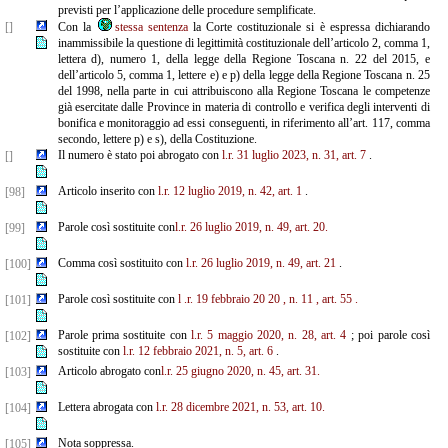
previsti per l’applicazione delle procedure semplificate.
[]
Con la
stessa sentenza
la Corte costituzionale si è espressa dichiarando
inammissibile la questione di legittimità costituzionale dell’articolo 2, comma 1,
lettera d), numero 1, della legge della Regione Toscana n. 22 del 2015, e
dell’articolo 5, comma 1, lettere e) e p) della legge della Regione Toscana n. 25
del 1998, nella parte in cui attribuiscono alla Regione Toscana le competenze
già esercitate dalle Province in materia di controllo e verifica degli interventi di
bonifica e monitoraggio ad essi conseguenti, in riferimento all’art. 117, comma
secondo, lettere p) e s), della Costituzione.
Il numero è stato poi abrogato con
l.r. 31 luglio 2023, n. 31, art. 7
.
[]
Articolo inserito con
l.r. 12 luglio 2019, n. 42, art. 1
.
[98]
Parole così sostituite con
l.r. 26 luglio 2019, n. 49, art. 20.
[99]
Comma così sostituito con
l.r. 26 luglio 2019, n. 49, art. 21
.
[100]
Parole così sostituite con
l
.r.
19
febbraio
20
20
, n.
11
, art.
55
.
[101]
Parole prima sostituite con
l.r. 5 maggio 2020, n. 28, art. 4
; poi parole così
[102]
sostituite con
l.r. 12 febbraio 2021, n. 5, art. 6
.
Articolo abrogato con
l.r. 25 giugno 2020, n. 45, art. 31.
[103]
Lettera abrogata con
l.r. 28 dicembre 2021, n. 53, art. 10.
[104]
Nota soppressa.
[105]