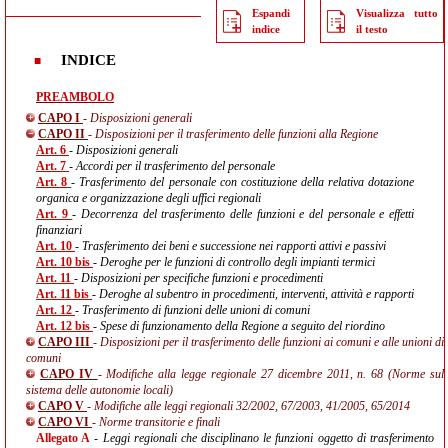
Espandi
Visualizza tutto
indice
il testo
INDICE
PREAMBOLO
CAPO I
- Disposizioni generali
CAPO II
- Disposizioni per il trasferimento delle funzioni alla Regione
Art. 6
- Disposizioni generali
Art. 7
- Accordi per il trasferimento del personale
Art. 8
- Trasferimento del personale con costituzione della relativa dotazione
organica e organizzazione degli uffici regionali
Art. 9
- Decorrenza del trasferimento delle funzioni e del personale e effetti
finanziari
Art. 10
- Trasferimento dei beni e successione nei rapporti attivi e passivi
Art. 10 bis
- Deroghe per le funzioni di controllo degli impianti termici
Art. 11
- Disposizioni per specifiche funzioni e procedimenti
Art. 11 bis
- Deroghe al subentro in procedimenti, interventi, attività e rapporti
Art. 12
- Trasferimento di funzioni delle unioni di comuni
Art. 12 bis
- Spese di funzionamento della Regione a seguito del riordino
CAPO III
- Disposizioni per il trasferimento delle funzioni ai comuni e alle unioni di
comuni
CAPO IV
- Modifiche alla legge regionale 27 dicembre 2011, n. 68 (Norme sul
sistema delle autonomie locali)
CAPO V
- Modifiche alle leggi regionali 32/2002, 67/2003, 41/2005, 65/2014
CAPO VI
- Norme transitorie e finali
Allegato A
- Leggi regionali che disciplinano le funzioni oggetto di trasferimento