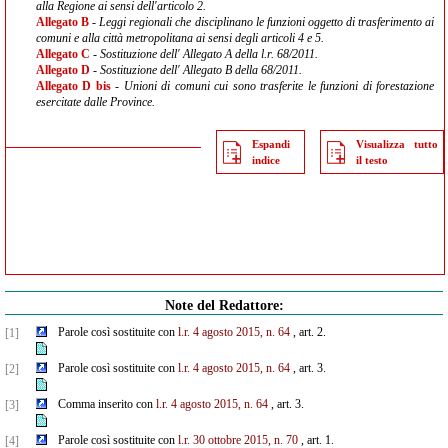
alla Regione ai sensi dell'articolo 2.
Allegato B
- Leggi regionali che disciplinano le funzioni oggetto di trasferimento ai
comuni e alla città metropolitana ai sensi degli articoli 4 e 5.
Allegato C
- Sostituzione dell' Allegato A della l.r. 68/2011.
Allegato D
- Sostituzione dell' Allegato B della 68/2011.
Allegato D bis
- Unioni di comuni cui sono trasferite le funzioni di forestazione
esercitate dalle Province.
Espandi
Visualizza tutto
indice
il testo
Note del Redattore:
Parole così sostituite con
l.r. 4 agosto 2015, n. 64
, art. 2.
[1]
Parole così sostituite con
l.r. 4 agosto 2015, n. 64
, art. 3.
[2]
Comma inserito con
l.r. 4 agosto 2015, n. 64
, art. 3.
[3]
Parole così sostituite con
l.r. 30 ottobre 2015, n. 70
, art. 1.
[4]