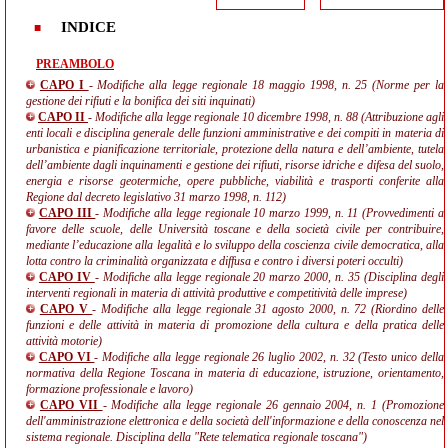
INDICE
PREAMBOLO
CAPO I
- Modifiche alla legge regionale 18 maggio 1998, n. 25 (Norme per la
gestione dei rifiuti e la bonifica dei siti inquinati)
CAPO II
- Modifiche alla legge regionale 10 dicembre 1998, n. 88 (Attribuzione agli
enti locali e disciplina generale delle funzioni amministrative e dei compiti in materia di
urbanistica e pianificazione territoriale, protezione della natura e dell’ambiente, tutela
dell’ambiente dagli inquinamenti e gestione dei rifiuti, risorse idriche e difesa del suolo,
energia e risorse geotermiche, opere pubbliche, viabilità e trasporti conferite alla
Regione dal decreto legislativo 31 marzo 1998, n. 112)
CAPO III
- Modifiche alla legge regionale 10 marzo 1999, n. 11 (Provvedimenti a
favore delle scuole, delle Università toscane e della società civile per contribuire,
mediante l’educazione alla legalità e lo sviluppo della coscienza civile democratica, alla
lotta contro la criminalità organizzata e diffusa e contro i diversi poteri occulti)
CAPO IV
- Modifiche alla legge regionale 20 marzo 2000, n. 35 (Disciplina degli
interventi regionali in materia di attività produttive e competitività delle imprese)
CAPO V
- Modifiche alla legge regionale 31 agosto 2000, n. 72 (Riordino delle
funzioni e delle attività in materia di promozione della cultura e della pratica delle
attività motorie)
CAPO VI
- Modifiche alla legge regionale 26 luglio 2002, n. 32 (Testo unico della
normativa della Regione Toscana in materia di educazione, istruzione, orientamento,
formazione professionale e lavoro)
CAPO VII
- Modifiche alla legge regionale 26 gennaio 2004, n. 1 (Promozione
dell'amministrazione elettronica e della società dell'informazione e della conoscenza nel
sistema regionale. Disciplina della "Rete telematica regionale toscana")