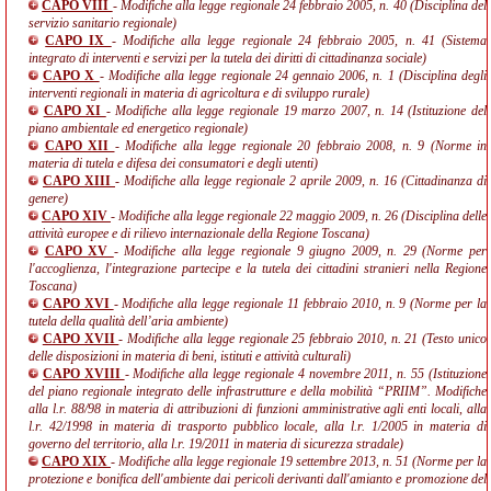
CAPO VIII
- Modifiche alla legge regionale 24 febbraio 2005, n. 40 (Disciplina del
servizio sanitario regionale)
CAPO IX
- Modifiche alla legge regionale 24 febbraio 2005, n. 41 (Sistema
integrato di interventi e servizi per la tutela dei diritti di cittadinanza sociale)
CAPO X
- Modifiche alla legge regionale 24 gennaio 2006, n. 1 (Disciplina degli
interventi regionali in materia di agricoltura e di sviluppo rurale)
CAPO XI
- Modifiche alla legge regionale 19 marzo 2007, n. 14 (Istituzione del
piano ambientale ed energetico regionale)
CAPO XII
- Modifiche alla legge regionale 20 febbraio 2008, n. 9 (Norme in
materia di tutela e difesa dei consumatori e degli utenti)
CAPO XIII
- Modifiche alla legge regionale 2 aprile 2009, n. 16 (Cittadinanza di
genere)
CAPO XIV
- Modifiche alla legge regionale 22 maggio 2009, n. 26 (Disciplina delle
attività europee e di rilievo internazionale della Regione Toscana)
CAPO XV
- Modifiche alla legge regionale 9 giugno 2009, n. 29 (Norme per
l'accoglienza, l'integrazione partecipe e la tutela dei cittadini stranieri nella Regione
Toscana)
CAPO XVI
- Modifiche alla legge regionale 11 febbraio 2010, n. 9 (Norme per la
tutela della qualità dell’aria ambiente)
CAPO XVII
- Modifiche alla legge regionale 25 febbraio 2010, n. 21 (Testo unico
delle disposizioni in materia di beni, istituti e attività culturali)
CAPO XVIII
- Modifiche alla legge regionale 4 novembre 2011, n. 55 (Istituzione
del piano regionale integrato delle infrastrutture e della mobilità “PRIIM”. Modifiche
alla l.r. 88/98 in materia di attribuzioni di funzioni amministrative agli enti locali, alla
l.r. 42/1998 in materia di trasporto pubblico locale, alla l.r. 1/2005 in materia di
governo del territorio, alla l.r. 19/2011 in materia di sicurezza stradale)
CAPO XIX
- Modifiche alla legge regionale 19 settembre 2013, n. 51 (Norme per la
protezione e bonifica dell'ambiente dai pericoli derivanti dall'amianto e promozione del