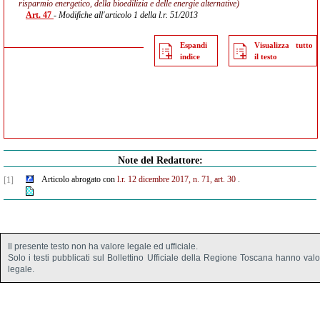
risparmio energetico, della bioedilizia e delle energie alternative)
Art. 47
- Modifiche all'articolo 1 della l.r. 51/2013
Espandi
Visualizza tutto
indice
il testo
Note del Redattore:
Articolo abrogato con
l.r. 12 dicembre 2017, n. 71, art. 30
.
[1]
Il presente testo non ha valore legale ed ufficiale.
Solo i testi pubblicati sul Bollettino Ufficiale della Regione Toscana hanno val
legale.