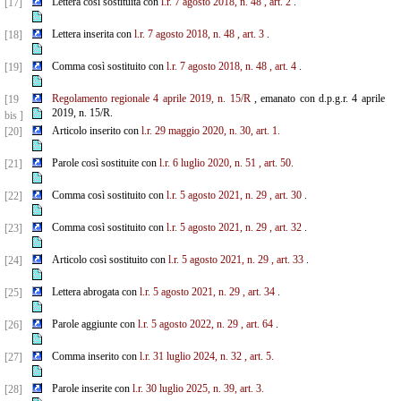
Lettera così sostituita con
l.r. 7 agosto 2018, n. 48
, art. 2
.
[17]
Lettera inserita con
l.r. 7 agosto 2018, n. 48
, art. 3
.
[18]
Comma così sostituito con
l.r. 7 agosto 2018, n. 48
, art. 4
.
[19]
Regolamento regionale 4 aprile 2019, n. 15/R
, emanato con d.p.g.r. 4 aprile
[19
2019, n. 15/R.
bis ]
Articolo inserito con
l.r. 29 maggio 2020, n. 30, art. 1.
[20]
Parole così sostituite con
l.r. 6 luglio 2020, n. 51
, art. 50.
[21]
Comma così sostituito con
l.r. 5 agosto 2021, n. 29
, art. 30
.
[22]
Comma così sostituito con
l.r. 5 agosto 2021, n. 29
, art. 32
.
[23]
Articolo così sostituito con
l.r. 5 agosto 2021, n. 29
, art. 33
.
[24]
Lettera abrogata con
l.r. 5 agosto 2021, n. 29
, art. 34
.
[25]
Parole aggiunte con
l.r. 5 agosto 2022, n. 29
, art. 64
.
[26]
Comma inserito con
l.r. 31 luglio 2024, n. 32
, art. 5.
[27]
Parole inserite con
l.r. 30 luglio 2025, n. 39, art. 3.
[28]