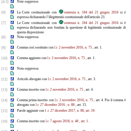
Note soppresse.
[4-5]
[6]
La Corte costituzionale con
sentenza n. 184 del 21 giugno 2016
si è
espressa dichiarando l’illegittimità costituzionale dell'articolo 23.
[7]
La Corte costituzionale con
sentenza n. 184 del 21 giugno 2016
si è
espressa dichiarando non fondata la questione di legittimità costituzionale di
questa disposizione.
Nota soppressa.
[8]
Comma così sostituito con
l.r. 2 novembre 2016, n. 75
, art. 1.
[9]
Comma aggiunto con
l.r. 2 novembre 2016, n. 75
, art. 1.
[10]
Nota soppressa.
[11]
Articolo abrogato con
l.r. 2 novembre 2016, n. 75
, art. 3.
[12]
Comma inserito con
l.r. 2 novembre 2016, n. 75
, art. 4.
[13]
Comma prima inserito con
l.r. 2 novembre 2016, n. 75
, art. 4. Poi il comma è
[14]
abrogato con
l.r. 27 dicembre 2016
, n.
88
, art. 15.
Parole aggiunte con
l
.r. 27 dicembre 2017, n. 80, art. 19.
[15]
Comma inserito con
l.r. 7 agosto 2018, n. 48
, art. 1
.
[16]