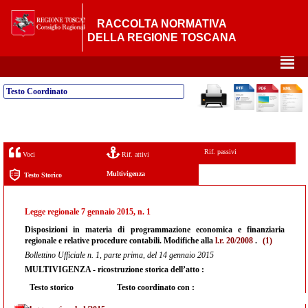
RACCOLTA NORMATIVA
DELLA REGIONE TOSCANA
²
Testo Coordinato
Rif. passivi
Voci
Rif. attivi
Multivigenza
Testo Storico
Legge regionale 7 gennaio 2015, n. 1
Disposizioni in materia di programmazione economica e finanziaria
regionale e relative procedure contabili. Modifiche alla
l.r. 20/2008
.
(1)
Bollettino Ufficiale n. 1, parte prima, del 14 gennaio 2015
MULTIVIGENZA - ricostruzione storica dell’atto :
Testo storico
Testo coordinato con :