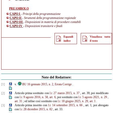
PREAMBOLO
CAPO I
- Principi della programmazione
CAPO II
- Strumenti della programmazione regionale
CAPO III
- Disposizioni in materia di procedure contabili
CAPO IV
- Disposizioni transitorie e finali
Espandi
Visualizza tutto
indice
il testo
Note del Redattore:
[1]
v.
BU 16 gennaio 2015, n. 2, Errata Corrige
.
Articolo prima sostituito con
l.r. 27 marzo 2015, n. 37
, art. 39; poi modificato
[2]
con
l.r. 9 agosto 2016, n. 58, art. 6,
poi sostituito con
l.r. 5 agosto 2021, n. 29
,
art. 31
; ed infine così sostituito con
l.r. 18 giugno 2025, n. 29, art. 1
.
Articolo prima inserito con
l.r. 14 settembre 2015, n. 66
, art. 1, poi abrogato
[3]
con
l.r. 28 dicembre 2015, n. 82
, art. 33.