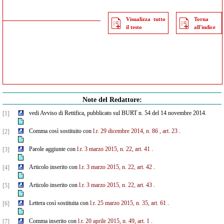
Visualizza tutto
Torna
il testo
all'indice
Note del Redattore:
vedi Avviso di Rettifica, pubblicato sul BURT n. 54 del 14 novembre 2014.
[1]
Comma così sostituito con
l.r. 29 dicembre 2014, n. 86 , art. 23
.
[2]
Parole aggiunte con
l.r. 3 marzo 2015, n. 22, art. 41
.
[3]
Articolo inserito con
l.r. 3 marzo 2015, n. 22, art. 42
.
[4]
Articolo inserito con
l.r. 3 marzo 2015, n. 22, art. 43
.
[5]
Lettera così sostituita con
l.r. 25 marzo 2015, n. 35, art. 61
.
[6]
Comma inserito con
l.r. 20 aprile 2015, n. 49, art. 1
.
[7]