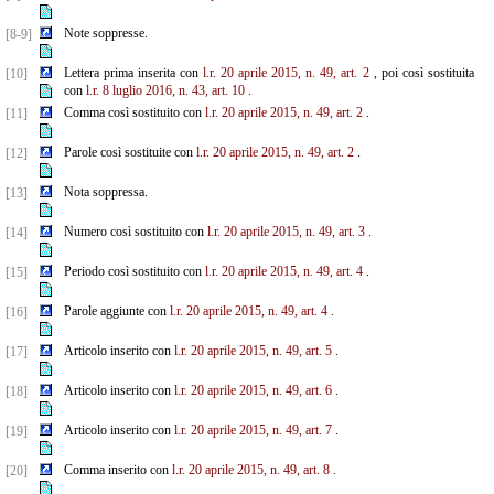
Note soppresse.
[8-9]
Lettera prima inserita con
l.r. 20 aprile 2015, n. 49, art. 2
, poi così sostituita
[10]
con
l.r. 8 luglio 2016, n. 43, art. 10
.
Comma così sostituito con
l.r. 20 aprile 2015, n. 49, art. 2
.
[11]
Parole così sostituite con
l.r. 20 aprile 2015, n. 49, art. 2
.
[12]
Nota soppressa.
[13]
Numero così sostituito con
l.r. 20 aprile 2015, n. 49, art. 3
.
[14]
Periodo così sostituito con
l.r. 20 aprile 2015, n. 49, art. 4
.
[15]
Parole aggiunte con
l.r. 20 aprile 2015, n. 49, art. 4
.
[16]
Articolo inserito con
l.r. 20 aprile 2015, n. 49, art. 5
.
[17]
Articolo inserito con
l.r. 20 aprile 2015, n. 49, art. 6
.
[18]
Articolo inserito con
l.r. 20 aprile 2015, n. 49, art. 7
.
[19]
Comma inserito con
l.r. 20 aprile 2015, n. 49, art. 8
.
[20]