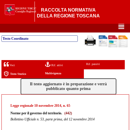
RACCOLTA NORMATIVA
DELLA REGIONE TOSCANA
²
Testo Coordinato
Rif. passivi
Voci
Rif. attivi
Multivigenza
Testo Storico
Il testo aggiornato è in preparazione e verrà
pubblicato quanto prima
Legge regionale 10 novembre 2014, n. 65
Norme per il governo del territorio.
(442)
Bollettino Ufficiale n. 53, parte prima, del 12 novembre 2014