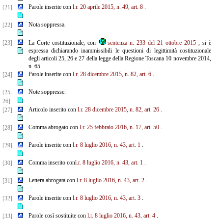
Parole inserite con
l.r. 20 aprile 2015, n. 49, art. 8
.
[21]
Nota soppressa.
[22]
[23]
La Corte costituzionale, con
sentenza n. 233 del 21 ottobre 2015
, si è
espressa dichiarando inammissibili le questioni di legittimità costituzionale
degli articoli 25, 26 e 27 della legge della Regione Toscana 10 novembre 2014,
n. 65.
Parole inserite con
l.r. 28 dicembre 2015, n. 82, art. 6
.
[24]
Note soppresse.
[25-
26]
Articolo inserito con
l.r. 28 dicembre 2015, n. 82, art. 26
.
[27]
Comma abrogato con
l.r. 25 febbraio 2016, n. 17, art. 50
.
[28]
Parole inserite con
l.r. 8 luglio 2016, n. 43, art. 1
.
[29]
Comma inserito con
l.r. 8 luglio 2016, n. 43, art. 1
.
[30]
Lettera abrogata con
l.r. 8 luglio 2016, n. 43, art. 2
.
[31]
Parole inserite con
l.r. 8 luglio 2016, n. 43, art. 3
.
[32]
Parole così sostituite con
l.r. 8 luglio 2016, n. 43, art. 4
.
[33]