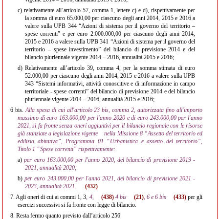
c)
relativamente all’articolo 57, comma 1, lettere c) e d), rispettivamente per
la somma di euro 65.000,00 per ciascuno degli anni 2014, 2015 e 2016 a
valere sulla UPB 344 “Azioni di sistema per il governo del territorio –
spese correnti” e per euro 2.000.000,00 per ciascuno degli anni 2014,
2015 e 2016 a valere sulla UPB 341 “Azioni di sistema per il governo del
territorio – spese investimento” del bilancio di previsione 2014 e del
bilancio pluriennale vigente 2014 – 2016, annualità 2015 e 2016;
d)
Relativamente all’articolo 39, comma 4, per la somma stimata di euro
52.000,00 per ciascuno degli anni 2014, 2015 e 2016 a valere sulla UPB
343 “Sistemi informativi, attività conoscitive e di informazione in campo
territoriale - spese correnti” del bilancio di previsione 2014 e del bilancio
pluriennale vigente 2014 – 2016, annualità 2015 e 2016;
6 bis.
Alla spesa di cui all'articolo 23 bis, comma 2, autorizzata fino all'importo
massimo di euro 163.000,00 per l'anno 2020 e di euro 243.000,00 per l'anno
2021, si fa fronte senza oneri aggiuntivi per il bilancio regionale con le risorse
già stanziate a legislazione vigente
nella Missione 8 “Assetto del territorio ed
edilizia abitativa”, Programma 01 “Urbanistica e assetto del territorio”,
Titolo 1 “Spese correnti” rispettivamente:
a)
per euro 163.000,00 per l'anno 2020, del bilancio di previsione 2019 -
2021, annualità 2020;
b)
per euro 243.000,00 per l'anno 2021, del bilancio di previsione 2021 -
2023, annualità 2021.
(432)
7.
Agli oneri di cui ai commi 1, 3
, 4,
(438)
4 bis
(21)
, 6 e 6 bis
(433)
per gli
esercizi successivi si fa fronte con legge di bilancio.
8.
Resta fermo quanto previsto dall’articolo 256.