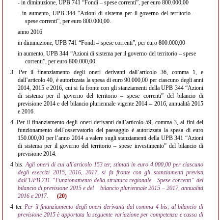
- in diminuzione, UPB 741 “Fondi – spese correnti”, per euro 800.000,00
- in aumento, UPB 344 “Azioni di sistema per il governo del territorio –
spese correnti”, per euro 800.000,00.
anno 2016
in diminuzione, UPB 741 “Fondi – spese correnti”, per euro 800.000,00
in aumento, UPB 344 “Azioni di sistema per il governo del territorio – spese
correnti”, per euro 800.000,00.
3.
Per il finanziamento degli oneri derivanti dall’articolo 36, comma 1, e
dall’articolo 40, è autorizzata la spesa di euro 90.000,00 per ciascuno degli anni
2014, 2015 e 2016, cui si fa fronte con gli stanziamenti della UPB 344 “Azioni
di sistema per il governo del territorio – spese correnti” del bilancio di
previsione 2014 e del bilancio pluriennale vigente 2014 – 2016, annualità 2015
e 2016.
4.
Per il finanziamento degli oneri derivanti dall’articolo 59, comma 3, ai fini del
funzionamento dell’osservatorio del paesaggio è autorizzata la spesa di euro
150.000,00 per l’anno 2014 a valere sugli stanziamenti della UPB 341 “Azioni
di sistema per il governo del territorio – spese investimento” del bilancio di
previsione 2014.
4 bis.
Agli oneri di cui all'articolo 153 ter, stimati in euro 4.000,00 per ciascuno
degli esercizi 2015, 2016, 2017, si fa fronte con gli stanziamenti previsti
dall’UPB 711 “Funzionamento della struttura regionale - Spese correnti” del
bilancio di previsione 2015 e del
bilancio pluriennale 2015 – 2017, annualità
2016 e 2017.
(20)
4 ter.
Per il finanziamento degli oneri derivanti dal comma 4 bis, al bilancio di
previsione 2015 è apportata la seguente variazione per competenza e cassa di