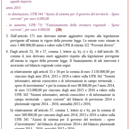
uguale importo:
anno 2015
- in diminuzione, UPB 344 “Azioni di sistema per il governo del territorio - Spese
correnti” per euro 4.000,00
- in aumento, UPB 711 “Funzionamento della struttura regionale - Spese
correnti”, per euro 4.000,00.
(20)
5.
Dall’articolo 171 non derivano entrate aggiuntive rispetto alla legislazione
previgente all’entrata in vigore della presente legge. Le entrate sono stimate in
euro 1.400.000,00 annui a valere sulla UPB di entrata 322 “Proventi diversi”.
6.
Dagli articoli 55, 56 e 57, comma 1, lettere a), b), c) e d), e dall’articolo 39,
comma 4, non derivano oneri aggiuntivi rispetto alla legislazione previgente
all’entrata in vigore della presente legge. Il finanziamento di tali interventi è
assicurato sul bilancio regionale come segue:
a)
relativamente agli articoli 55 e 56 per la somma di euro 3.150.000,00 per
ciascuno degli anni 2014, 2015 e 2016 a valere sulla UPB 342 “Sistemi
informativi, attività conoscitive e di informazione in campo territoriale –
spese di investimento” e per la somma di euro 98.000,00 per l’anno 2014,
di euro 113.000,00 per ciascuno degli anni 2015 e 2016 a valere sulla
UPB 343 “Sistemi informativi, attività conoscitive e di informazione in
campo territoriale – spese correnti” del bilancio di previsione 2014 e
pluriennale vigente 2014 – 2016, annualità 2015 e 2016;
b)
relativamente all’articolo 57, comma 1, lettere a) e b), per la somma di
euro 500.000,00 per ciascuno degli anni 2014, 2015 e 2016 a valere sulla
UPB 341 “Azioni di sistema per il governo del territorio – spese
d’investimento” del bilancio di previsione 2014 e del bilancio pluriennale
vigente 2014 – 2016, annualità 2015 e 2016;