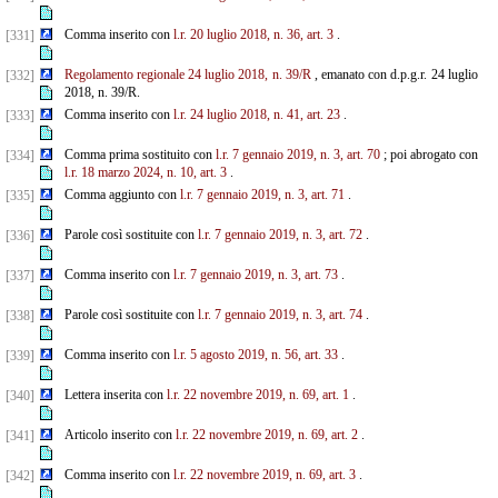
Comma inserito con
l.r. 20 luglio 2018, n. 36, art. 3
.
[331]
Regolamento regionale 24 luglio 2018, n. 39/R
, emanato con d.p.g.r. 24 luglio
[332]
2018, n. 39/R.
Comma inserito con
l.r. 24 luglio 2018, n. 41, art. 23
.
[333]
Comma prima sostituito con
l.r. 7 gennaio 2019, n. 3, art. 70
; poi abrogato con
[334]
l.r. 18 marzo 2024, n. 10, art. 3
.
Comma aggiunto con
l.r. 7 gennaio 2019, n. 3, art. 71
.
[335]
Parole così sostituite con
l.r. 7 gennaio 2019, n. 3, art. 72
.
[336]
Comma inserito con
l.r. 7 gennaio 2019, n. 3, art. 73
.
[337]
Parole così sostituite con
l.r. 7 gennaio 2019, n. 3, art. 74
.
[338]
Comma inserito con
l.r. 5 agosto 2019, n. 56, art. 33
.
[339]
Lettera inserita con
l.r. 22 novembre 2019, n. 69, art. 1
.
[340]
Articolo inserito con
l.r. 22 novembre 2019, n. 69, art. 2
.
[341]
Comma inserito con
l.r. 22 novembre 2019, n. 69, art. 3
.
[342]