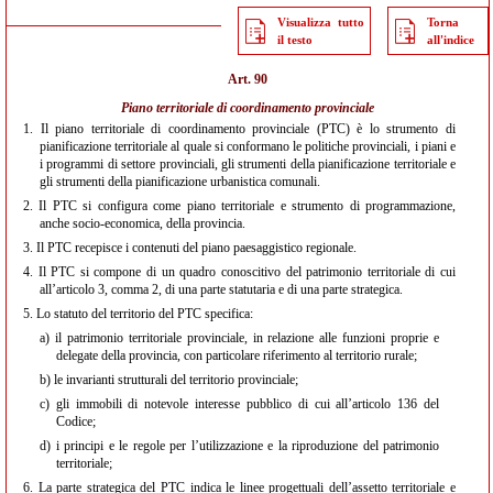
Visualizza tutto
Torna
il testo
all'indice
Art. 90
Piano territoriale di coordinamento provinciale
1.
Il piano territoriale di coordinamento provinciale (PTC) è lo strumento di
pianificazione territoriale al quale si conformano le politiche provinciali, i piani e
i programmi di settore provinciali, gli strumenti della pianificazione territoriale e
gli strumenti della pianificazione urbanistica comunali.
2.
Il PTC si configura come piano territoriale e strumento di programmazione,
anche socio-economica, della provincia.
3.
Il PTC recepisce i contenuti del piano paesaggistico regionale.
4.
Il PTC si compone di un quadro conoscitivo del patrimonio territoriale di cui
all’articolo 3, comma 2, di una parte statutaria e di una parte strategica.
5.
Lo statuto del territorio del PTC specifica:
a)
il patrimonio territoriale provinciale, in relazione alle funzioni proprie e
delegate della provincia, con particolare riferimento al territorio rurale;
b)
le invarianti strutturali del territorio provinciale;
c)
gli immobili di notevole interesse pubblico di cui all’articolo 136 del
Codice;
d)
i principi e le regole per l’utilizzazione e la riproduzione del patrimonio
territoriale;
6.
La parte strategica del PTC indica le linee progettuali dell’assetto territoriale e