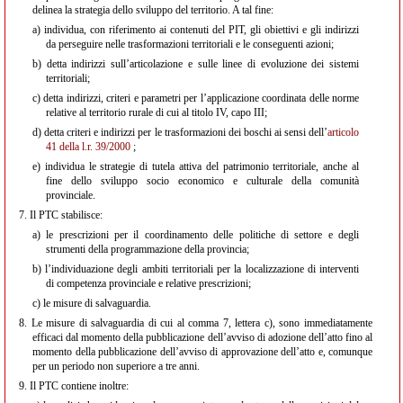
delinea la strategia dello sviluppo del territorio. A tal fine:
a)
individua, con riferimento ai contenuti del PIT, gli obiettivi e gli indirizzi
da perseguire nelle trasformazioni territoriali e le conseguenti azioni;
b)
detta indirizzi sull’articolazione e sulle linee di evoluzione dei sistemi
territoriali;
c)
detta indirizzi, criteri e parametri per l’applicazione coordinata delle norme
relative al territorio rurale di cui al titolo IV, capo III;
d)
detta criteri e indirizzi per le trasformazioni dei boschi ai sensi dell’
articolo
41 della l.r. 39/2000
;
e)
individua le strategie di tutela attiva del patrimonio territoriale, anche al
fine dello sviluppo socio economico e culturale della comunità
provinciale.
7.
Il PTC stabilisce:
a)
le prescrizioni per il coordinamento delle politiche di settore e degli
strumenti della programmazione della provincia;
b)
l’individuazione degli ambiti territoriali per la localizzazione di interventi
di competenza provinciale e relative prescrizioni;
c)
le misure di salvaguardia.
8.
Le misure di salvaguardia di cui al comma 7, lettera c), sono immediatamente
efficaci dal momento della pubblicazione dell’avviso di adozione dell’atto fino al
momento della pubblicazione dell’avviso di approvazione dell’atto e, comunque
per un periodo non superiore a tre anni.
9.
Il PTC contiene inoltre: