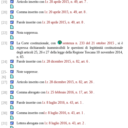
Articolo inserito con
l.r. 20 aprile 2015, n. 49, art. 7
.
[19]
Comma inserito con
l.r. 20 aprile 2015, n. 49, art. 8
.
[20]
Parole inserite con
l.r. 20 aprile 2015, n. 49, art. 8
.
[21]
Nota soppressa.
[22]
[23]
La Corte costituzionale, con
sentenza n. 233 del 21 ottobre 2015
, si è
espressa dichiarando inammissibili le questioni di legittimità costituzionale
degli articoli 25, 26 e 27 della legge della Regione Toscana 10 novembre 2014,
n. 65.
Parole inserite con
l.r. 28 dicembre 2015, n. 82, art. 6
.
[24]
Note soppresse.
[25-
26]
Articolo inserito con
l.r. 28 dicembre 2015, n. 82, art. 26
.
[27]
Comma abrogato con
l.r. 25 febbraio 2016, n. 17, art. 50
.
[28]
Parole inserite con
l.r. 8 luglio 2016, n. 43, art. 1
.
[29]
Comma inserito con
l.r. 8 luglio 2016, n. 43, art. 1
.
[30]
Lettera abrogata con
l.r. 8 luglio 2016, n. 43, art. 2
.
[31]