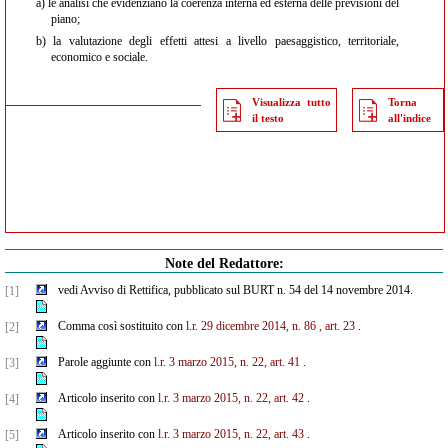
a)
le analisi che evidenziano la coerenza interna ed esterna delle previsioni del
piano;
b)
la valutazione degli effetti attesi a livello paesaggistico, territoriale,
economico e sociale.
Visualizza tutto
Torna
il testo
all'indice
Note del Redattore:
vedi Avviso di Rettifica, pubblicato sul BURT n. 54 del 14 novembre 2014.
[1]
Comma così sostituito con
l.r. 29 dicembre 2014, n. 86 , art. 23
.
[2]
Parole aggiunte con
l.r. 3 marzo 2015, n. 22, art. 41
.
[3]
Articolo inserito con
l.r. 3 marzo 2015, n. 22, art. 42
.
[4]
Articolo inserito con
l.r. 3 marzo 2015, n. 22, art. 43
.
[5]