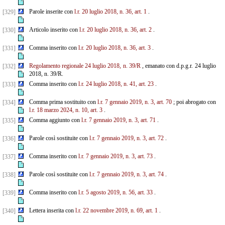
Parole inserite con
l.r. 20 luglio 2018, n. 36, art. 1
.
[329]
Articolo inserito con
l.r. 20 luglio 2018, n. 36, art. 2
.
[330]
Comma inserito con
l.r. 20 luglio 2018, n. 36, art. 3
.
[331]
Regolamento regionale 24 luglio 2018, n. 39/R
, emanato con d.p.g.r. 24 luglio
[332]
2018, n. 39/R.
Comma inserito con
l.r. 24 luglio 2018, n. 41, art. 23
.
[333]
Comma prima sostituito con
l.r. 7 gennaio 2019, n. 3, art. 70
; poi abrogato con
[334]
l.r. 18 marzo 2024, n. 10, art. 3
.
Comma aggiunto con
l.r. 7 gennaio 2019, n. 3, art. 71
.
[335]
Parole così sostituite con
l.r. 7 gennaio 2019, n. 3, art. 72
.
[336]
Comma inserito con
l.r. 7 gennaio 2019, n. 3, art. 73
.
[337]
Parole così sostituite con
l.r. 7 gennaio 2019, n. 3, art. 74
.
[338]
Comma inserito con
l.r. 5 agosto 2019, n. 56, art. 33
.
[339]
Lettera inserita con
l.r. 22 novembre 2019, n. 69, art. 1
.
[340]