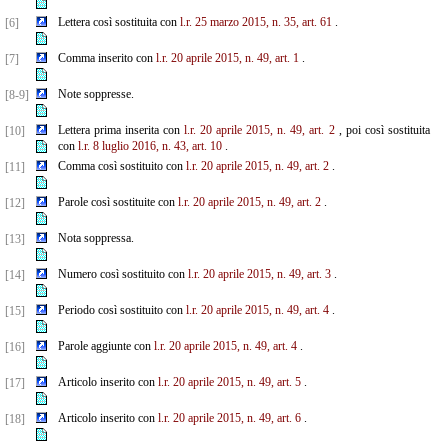
Lettera così sostituita con
l.r. 25 marzo 2015, n. 35, art. 61
.
[6]
Comma inserito con
l.r. 20 aprile 2015, n. 49, art. 1
.
[7]
Note soppresse.
[8-9]
Lettera prima inserita con
l.r. 20 aprile 2015, n. 49, art. 2
, poi così sostituita
[10]
con
l.r. 8 luglio 2016, n. 43, art. 10
.
Comma così sostituito con
l.r. 20 aprile 2015, n. 49, art. 2
.
[11]
Parole così sostituite con
l.r. 20 aprile 2015, n. 49, art. 2
.
[12]
Nota soppressa.
[13]
Numero così sostituito con
l.r. 20 aprile 2015, n. 49, art. 3
.
[14]
Periodo così sostituito con
l.r. 20 aprile 2015, n. 49, art. 4
.
[15]
Parole aggiunte con
l.r. 20 aprile 2015, n. 49, art. 4
.
[16]
Articolo inserito con
l.r. 20 aprile 2015, n. 49, art. 5
.
[17]
Articolo inserito con
l.r. 20 aprile 2015, n. 49, art. 6
.
[18]