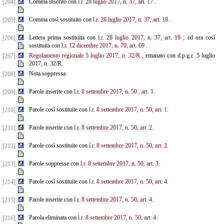
Comma inserito con
l.r. 28 luglio 2017, n. 37, art. 17
.
[204]
Comma così sostituito con
l.r. 28 luglio 2017, n. 37, art. 18
.
[205]
Lettera prima sostituita con
l.r. 28 luglio 2017, n. 37, art. 19
; ed ora così
[206]
sostituita con
l.r. 12 dicembre
2017, n. 70, art. 69
.
Regolamento regionale 5 luglio 2017, n. 32/R
, emanato con d.p.g.r. 5 luglio
[207]
2017, n. 32/R.
Nota soppressa.
[208]
Parole inserite con
l.r. 8 settembre 2017, n. 50
, art. 1.
[209]
Parole così sostituite con
l.r. 8 settembre 2017, n. 50, art. 1.
[210]
Parole inserite con
l.r. 8 settembre 2017, n. 50, art. 2.
[211]
Parole così sostituite con
l.r. 8 settembre 2017, n. 50, art. 2.
[212]
Parole soppresse con
l.r. 8 settembre 2017, n. 50, art. 3.
[213]
Parole così sostituite con
l.r. 8 settembre 2017, n. 50, art. 4.
[214]
Parole inserite con
l.r. 8 settembre 2017, n. 50, art. 4.
[215]
Parola eliminata con
l.r. 8 settembre 2017, n. 50, art. 4.
[216]