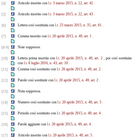
Articolo inserito con
l.r. 3 marzo 2015, n. 22, art. 42
.
[4]
Articolo inserito con
l.r. 3 marzo 2015, n. 22, art. 43
.
[5]
Lettera così sostituita con
l.r. 25 marzo 2015, n. 35, art. 61
.
[6]
Comma inserito con
l.r. 20 aprile 2015, n. 49, art. 1
.
[7]
Note soppresse.
[8-9]
Lettera prima inserita con
l.r. 20 aprile 2015, n. 49, art. 2
, poi così sostituita
[10]
con
l.r. 8 luglio 2016, n. 43, art. 10
.
Comma così sostituito con
l.r. 20 aprile 2015, n. 49, art. 2
.
[11]
Parole così sostituite con
l.r. 20 aprile 2015, n. 49, art. 2
.
[12]
Nota soppressa.
[13]
Numero così sostituito con
l.r. 20 aprile 2015, n. 49, art. 3
.
[14]
Periodo così sostituito con
l.r. 20 aprile 2015, n. 49, art. 4
.
[15]
Parole aggiunte con
l.r. 20 aprile 2015, n. 49, art. 4
.
[16]
Articolo inserito con
l.r. 20 aprile 2015, n. 49, art. 5
.
[17]