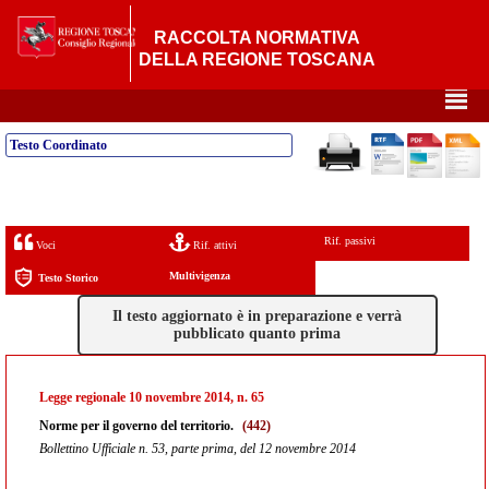
RACCOLTA NORMATIVA
DELLA REGIONE TOSCANA
²
Testo Coordinato
Rif. passivi
Voci
Rif. attivi
Multivigenza
Testo Storico
Il testo aggiornato è in preparazione e verrà
pubblicato quanto prima
Legge regionale 10 novembre 2014, n. 65
Norme per il governo del territorio.
(442)
Bollettino Ufficiale n. 53, parte prima, del 12 novembre 2014