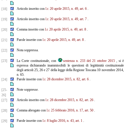
Articolo inserito con
l.r. 20 aprile 2015, n. 49, art. 6
.
[18]
Articolo inserito con
l.r. 20 aprile 2015, n. 49, art. 7
.
[19]
Comma inserito con
l.r. 20 aprile 2015, n. 49, art. 8
.
[20]
Parole inserite con
l.r. 20 aprile 2015, n. 49, art. 8
.
[21]
Nota soppressa.
[22]
[23]
La Corte costituzionale, con
sentenza n. 233 del 21 ottobre 2015
, si è
espressa dichiarando inammissibili le questioni di legittimità costituzionale
degli articoli 25, 26 e 27 della legge della Regione Toscana 10 novembre 2014,
n. 65.
Parole inserite con
l.r. 28 dicembre 2015, n. 82, art. 6
.
[24]
Note soppresse.
[25-
26]
Articolo inserito con
l.r. 28 dicembre 2015, n. 82, art. 26
.
[27]
Comma abrogato con
l.r. 25 febbraio 2016, n. 17, art. 50
.
[28]
Parole inserite con
l.r. 8 luglio 2016, n. 43, art. 1
.
[29]