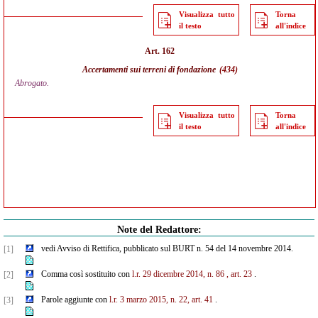
Visualizza tutto
Torna
il testo
all'indice
Art. 162
Accertamenti sui terreni di fondazione
(434)
Abrogato.
Visualizza tutto
Torna
il testo
all'indice
Note del Redattore:
vedi Avviso di Rettifica, pubblicato sul BURT n. 54 del 14 novembre 2014.
[1]
Comma così sostituito con
l.r. 29 dicembre 2014, n. 86 , art. 23
.
[2]
Parole aggiunte con
l.r. 3 marzo 2015, n. 22, art. 41
.
[3]