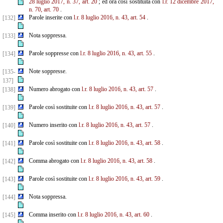
28 luglio 2017, n. 37, art.
20
; ed ora così sostituita con
l.r. 12 dicembre 2017,
n. 70, art. 70
.
Parole inserite con
l.r. 8 luglio 2016, n. 43, art. 54
.
[132]
Nota soppressa.
[133]
Parole soppresse con
l.r. 8 luglio 2016, n. 43, art. 55
.
[134]
Note soppresse.
[135-
137]
Numero abrogato con
l.r. 8 luglio 2016, n. 43, art. 57
.
[138]
Parole così sostituite con
l.r. 8 luglio 2016, n. 43, art. 57
.
[139]
Numero inserito con
l.r. 8 luglio 2016, n. 43, art. 57
.
[140]
Parole così sostituite con
l.r. 8 luglio 2016, n. 43, art. 58
.
[141]
Comma abrogato con
l.r. 8 luglio 2016, n. 43, art. 58
.
[142]
Parole così sostituite con
l.r. 8 luglio 2016, n. 43, art. 59
.
[143]
Nota soppressa.
[144]
Comma inserito con
l.r. 8 luglio 2016, n. 43, art. 60
.
[145]