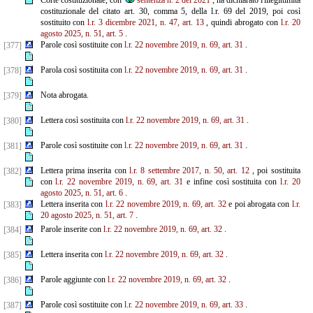
Corte costituzionale, con
sentenza n. 2 del 2021
, ha dichiarato l'illegittimità
costituzionale del citato art. 30, comma 5, della l.r. 69 del 2019, poi così
sostituito con
l.r. 3 dicembre 2021, n. 47, art. 13
, quindi abrogato con
l.r. 20
agosto 2025, n. 51, art. 5
.
Parole così sostituite con
l.r. 22 novembre 2019, n. 69, art. 31
.
[377]
Parola così sostituita con
l.r. 22 novembre 2019, n. 69, art. 31
.
[378]
Nota abrogata.
[379]
Lettera così sostituita con
l.r. 22 novembre 2019, n. 69, art. 31
.
[380]
Parole così sostituite con
l.r. 22 novembre 2019, n. 69, art. 31
.
[381]
Lettera prima inserita con
l.r. 8 settembre 2017, n. 50, art. 12
, poi sostituita
[382]
con
l.r. 22 novembre 2019, n. 69, art. 31
e infine così sostituita con
l.r. 20
agosto 2025, n. 51, art. 6
.
Lettera inserita con
l.r. 22 novembre 2019, n. 69, art. 32
e poi abrogata con
l.r.
[383]
20 agosto 2025, n. 51, art. 7
.
Parole inserite con
l.r. 22 novembre 2019, n. 69, art. 32
.
[384]
Lettera inserita con
l.r. 22 novembre 2019, n. 69, art. 32
.
[385]
Parole aggiunte con
l.r. 22 novembre 2019, n. 69, art. 32
.
[386]
Parole così sostituite con
l.r. 22 novembre 2019, n. 69, art. 33
.
[387]