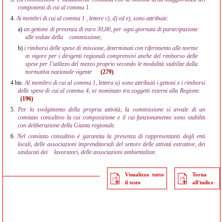
componenti di cui al comma 1.
4.
Ai membri di cui al comma 1 , lettere c), d) ed e), sono attribuiti:
a)
un gettone di presenza di euro 30,00, per ogni giornata di partecipazione
alle sedute della
commissione;
b)
i rimborsi delle spese di missione, determinati con riferimento alle norme
in vigore per i dirigenti regionali comprensivi anche del rimborso delle
spese per l’utilizzo del mezzo proprio secondo le modalità stabilite dalla
normativa nazionale vigente
(279)
.
4 bis.
Al membro di cui al comma 1, lettera a) sono attribuiti i gettoni e i rimborsi
delle spese di cui al comma 4, se nominato tra soggetti esterni alla Regione.
(196)
5.
Per lo svolgimento della propria attività, la commissione si avvale di un
comitato consultivo la cui composizione e il cui funzionamento sono stabiliti
con deliberazione della Giunta regionale.
6.
Nel comitato consultivo è garantita la presenza di rappresentanti degli enti
locali, delle associazioni imprenditoriali del settore delle attività estrattive, dei
sindacati dei
lavoratori, delle associazioni ambientaliste.
Visualizza tutto
Torna
il testo
all'indice