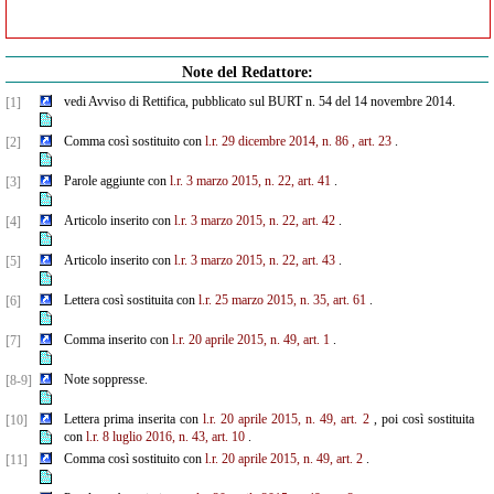
Note del Redattore:
vedi Avviso di Rettifica, pubblicato sul BURT n. 54 del 14 novembre 2014.
[1]
Comma così sostituito con
l.r. 29 dicembre 2014, n. 86 , art. 23
.
[2]
Parole aggiunte con
l.r. 3 marzo 2015, n. 22, art. 41
.
[3]
Articolo inserito con
l.r. 3 marzo 2015, n. 22, art. 42
.
[4]
Articolo inserito con
l.r. 3 marzo 2015, n. 22, art. 43
.
[5]
Lettera così sostituita con
l.r. 25 marzo 2015, n. 35, art. 61
.
[6]
Comma inserito con
l.r. 20 aprile 2015, n. 49, art. 1
.
[7]
Note soppresse.
[8-9]
Lettera prima inserita con
l.r. 20 aprile 2015, n. 49, art. 2
, poi così sostituita
[10]
con
l.r. 8 luglio 2016, n. 43, art. 10
.
Comma così sostituito con
l.r. 20 aprile 2015, n. 49, art. 2
.
[11]