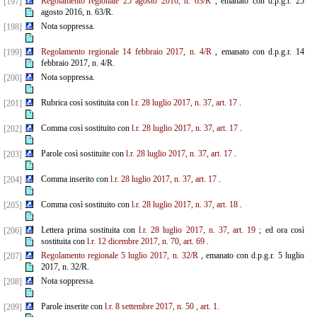
Regolamento regionale 25 agosto 2016, n. 63/R
, emanato con d.p.g.r. 25
[197]
agosto 2016, n. 63/R.
Nota soppressa.
[198]
Regolamento regionale 14 febbraio 2017, n. 4/R
, emanato con d.p.g.r. 14
[199]
febbraio 2017, n. 4/R.
Nota soppressa.
[200]
Rubrica così sostituita con
l.r. 28 luglio 2017, n. 37, art. 17
.
[201]
Comma così sostituito con
l.r. 28 luglio 2017, n. 37, art. 17
.
[202]
Parole così sostituite con
l.r. 28 luglio 2017, n. 37, art. 17
.
[203]
Comma inserito con
l.r. 28 luglio 2017, n. 37, art. 17
.
[204]
Comma così sostituito con
l.r. 28 luglio 2017, n. 37, art. 18
.
[205]
Lettera prima sostituita con
l.r. 28 luglio 2017, n. 37, art. 19
; ed ora così
[206]
sostituita con
l.r. 12 dicembre
2017, n. 70, art. 69
.
Regolamento regionale 5 luglio 2017, n. 32/R
, emanato con d.p.g.r. 5 luglio
[207]
2017, n. 32/R.
Nota soppressa.
[208]
Parole inserite con
l.r. 8 settembre 2017, n. 50
, art. 1.
[209]