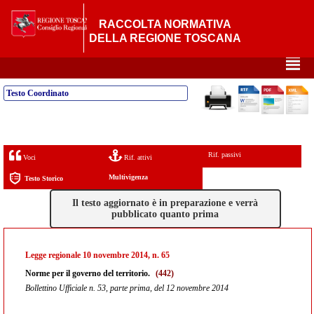
RACCOLTA NORMATIVA
DELLA REGIONE TOSCANA
²
Testo Coordinato
Rif. passivi
Voci
Rif. attivi
Multivigenza
Testo Storico
Il testo aggiornato è in preparazione e verrà
pubblicato quanto prima
Legge regionale 10 novembre 2014, n. 65
Norme per il governo del territorio.
(442)
Bollettino Ufficiale n. 53, parte prima, del 12 novembre 2014