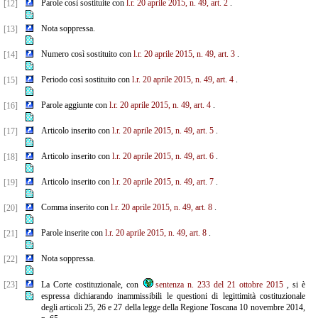
Parole così sostituite con
l.r. 20 aprile 2015, n. 49, art. 2
.
[12]
Nota soppressa.
[13]
Numero così sostituito con
l.r. 20 aprile 2015, n. 49, art. 3
.
[14]
Periodo così sostituito con
l.r. 20 aprile 2015, n. 49, art. 4
.
[15]
Parole aggiunte con
l.r. 20 aprile 2015, n. 49, art. 4
.
[16]
Articolo inserito con
l.r. 20 aprile 2015, n. 49, art. 5
.
[17]
Articolo inserito con
l.r. 20 aprile 2015, n. 49, art. 6
.
[18]
Articolo inserito con
l.r. 20 aprile 2015, n. 49, art. 7
.
[19]
Comma inserito con
l.r. 20 aprile 2015, n. 49, art. 8
.
[20]
Parole inserite con
l.r. 20 aprile 2015, n. 49, art. 8
.
[21]
Nota soppressa.
[22]
[23]
La Corte costituzionale, con
sentenza n. 233 del 21 ottobre 2015
, si è
espressa dichiarando inammissibili le questioni di legittimità costituzionale
degli articoli 25, 26 e 27 della legge della Regione Toscana 10 novembre 2014,