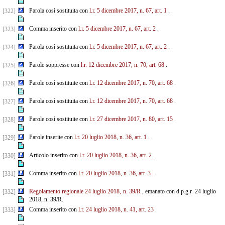
Parola così sostituita con
l.r. 5 dicembre 2017, n. 67, art. 1
.
[322]
Comma inserito con
l.r. 5 dicembre 2017, n. 67, art. 2
.
[323]
Parola così sostituita con
l.r. 5 dicembre 2017, n. 67, art. 2
.
[324]
Parole soppresse con
l.r. 12 dicembre 2017, n. 70, art. 68
.
[325]
Parole così sostituite con
l.r. 12 dicembre 2017, n. 70, art. 68
.
[326]
Parola così sostituita con
l.r. 12 dicembre 2017, n. 70, art. 68
.
[327]
Parole così sostituite con
l.r. 27 dicembre 2017, n. 80, art. 15
.
[328]
Parole inserite con
l.r. 20 luglio 2018, n. 36, art. 1
.
[329]
Articolo inserito con
l.r. 20 luglio 2018, n. 36, art. 2
.
[330]
Comma inserito con
l.r. 20 luglio 2018, n. 36, art. 3
.
[331]
Regolamento regionale 24 luglio 2018, n. 39/R
, emanato con d.p.g.r. 24 luglio
[332]
2018, n. 39/R.
Comma inserito con
l.r. 24 luglio 2018, n. 41, art. 23
.
[333]