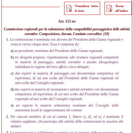
Visualizza tutto
Torna
il testo
all'indice
Art. 153 ter
Commissione regionale per la valutazione della compatibilità paesaggistica delle attività
estrattive. Composizione, durata. Comitato consultivo
(18)
1.
La commissione è nominata con decreto del Presidente della Giunta regionale e
resta in carica cinque anni. Essa è composta da:
a)
un presidente, nominato dal Presidente della Giunta regionale;
b)
tre dirigenti preposti, rispettivamente, alle strutture regionali competenti
in materia di paesaggio, attività estrattive e assetto idrogeologico
individuati in ragione del loro ufficio o loro delegati;
c)
due esperti in materia di paesaggio con documentata competenza ed
esperienza, di cui uno scelto dal Presidente della Giunta regionale ed
uno scelto dal Consiglio regionale;
d)
due esperti in materia di escavazioni e attività estrattive con documentata
competenza ed esperienza, di cui uno scelto dal Presidente della Giunta
regionale ed uno scelto dal Consiglio regionale;
e)
un esperto in materia urbanistica nominato dal Consiglio delle
autonomie locali in rappresentanza dei comuni.
2.
Per ciascun membro di cui al comma 1, lettere c), d), ed e), è nominato il
relativo supplente, che partecipa alle attività della commissione in assenza del
titolare.
3.
La commissione è validamente costituita con la nomina della maggioranza dei