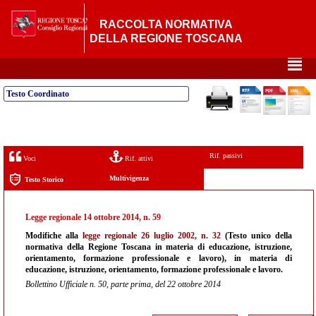
RACCOLTA NORMATIVA
DELLA REGIONE TOSCANA
²
Testo Coordinato
Rif. passivi
Voci
Rif. attivi
Multivigenza
Testo Storico
Legge regionale 14 ottobre 2014, n. 59
Modifiche alla
legge regionale 26 luglio 2002, n. 32
(Testo unico della
normativa della Regione Toscana in materia di educazione, istruzione,
orientamento, formazione professionale e lavoro), in materia di
educazione, istruzione, orientamento, formazione professionale e lavoro.
Bollettino Ufficiale n. 50, parte prima, del 22 ottobre 2014