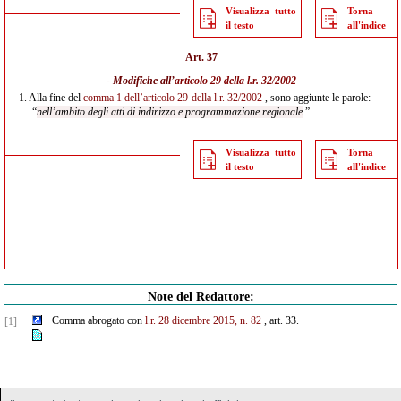
Visualizza tutto
Torna
il testo
all'indice
Art. 37
- Modifiche all’
articolo 29 della l.r. 32/2002
1.
Alla fine del
comma 1 dell’articolo 29 della l.r. 32/2002
, sono aggiunte le parole:
“
nell’ambito
degli atti di indirizzo e programmazione regionale
”.
Visualizza tutto
Torna
il testo
all'indice
Note del Redattore:
Comma abrogato con
l.r. 28 dicembre 2015, n. 82
, art. 33.
[1]