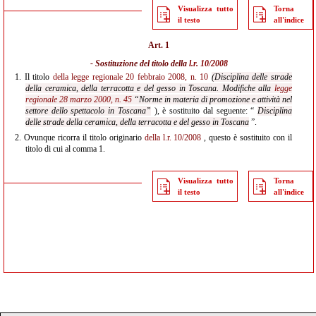
Visualizza tutto
Torna
il testo
all'indice
Art. 1
- Sostituzione del titolo della
l.r. 10/2008
1.
Il titolo
della legge regionale 20 febbraio 2008, n. 10
(Disciplina delle strade
della ceramica, della terracotta e del gesso in Toscana. Modifiche alla
legge
regionale 28 marzo 2000, n. 45
“Norme in materia di promozione e attività nel
settore dello spettacolo in Toscana”
), è sostituito dal seguente: “
Disciplina
delle strade della ceramica, della terracotta e del gesso in Toscana
”.
2.
Ovunque ricorra il titolo originario
della l.r. 10/2008
, questo è sostituito con il
titolo di cui al comma 1.
Visualizza tutto
Torna
il testo
all'indice