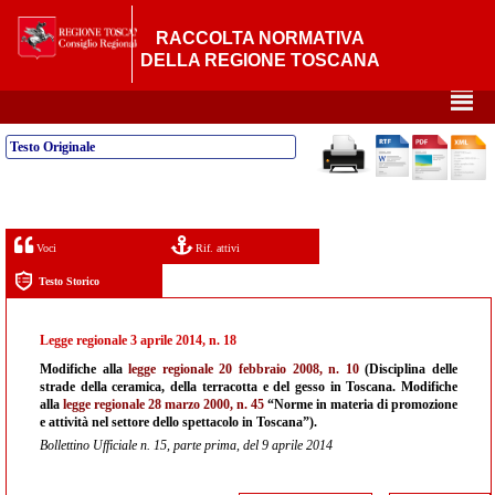
RACCOLTA NORMATIVA
DELLA REGIONE TOSCANA
²
Testo Originale
Voci
Rif. attivi
Testo Storico
Legge regionale 3 aprile 2014, n. 18
Modifiche alla
legge regionale 20 febbraio 2008, n. 10
(Disciplina delle
strade della ceramica, della terracotta e del gesso in Toscana. Modifiche
alla
legge regionale 28 marzo 2000, n. 45
“Norme in materia di promozione
e attività nel settore dello spettacolo in Toscana”).
Bollettino Ufficiale n. 15, parte prima, del 9 aprile 2014