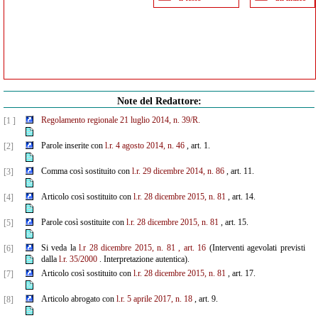
Note del Redattore:
Regolamento regionale 21 luglio 2014, n. 39/R.
[1 ]
Parole inserite con
l.r. 4 agosto 2014, n. 46
, art. 1.
[2]
Comma così sostituito con
l.r. 29 dicembre 2014, n. 86
, art. 11.
[3]
Articolo così sostituito con
l.r. 28 dicembre 2015, n. 81
, art. 14.
[4]
Parole così sostituite con
l.r. 28 dicembre 2015, n. 81
, art. 15.
[5]
Si veda la
l.r 28 dicembre 2015, n. 81
, art. 16
(Interventi agevolati previsti
[6]
dalla
l.r. 35/2000
. Interpretazione autentica).
Articolo così sostituito con
l.r. 28 dicembre 2015, n. 81
, art. 17.
[7]
Articolo abrogato con
l.r. 5 aprile 2017, n. 18
, art. 9.
[8]