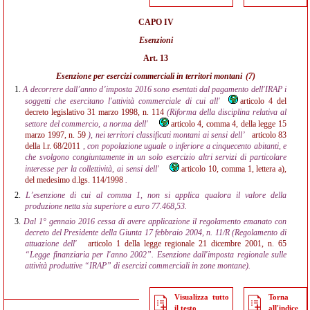
CAPO IV
Esenzioni
Art. 13
Esenzione per esercizi commerciali in territori montani
(7)
1.
A decorrere dall’anno d’imposta 2016 sono esentati dal pagamento dell'IRAP i
soggetti che esercitano l'attività commerciale di cui all'
articolo 4 del
decreto legislativo 31 marzo 1998, n. 114
(Riforma della disciplina relativa al
settore del commercio, a norma dell'
articolo 4, comma 4, della legge 15
marzo 1997, n. 59
), nei territori classificati montani ai sensi dell’
articolo 83
della l.r. 68/2011
, con popolazione uguale o inferiore a cinquecento abitanti, e
che svolgono congiuntamente in un solo esercizio altri servizi di particolare
interesse per la collettività, ai sensi dell'
articolo 10, comma 1, lettera a),
del medesimo d.lgs. 114/1998
.
2.
L’esenzione di cui al comma 1, non si applica qualora il valore della
produzione netta sia superiore a euro 77.468,53.
3.
Dal 1° gennaio 2016 cessa di avere applicazione il regolamento emanato con
decreto del Presidente della Giunta 17 febbraio 2004, n. 11/R (Regolamento di
attuazione dell'
articolo 1 della legge regionale 21 dicembre 2001, n. 65
“Legge finanziaria per l'anno 2002”. Esenzione dall'imposta regionale sulle
attività produttive “IRAP” di esercizi commerciali in zone montane).
Visualizza tutto
Torna
il testo
all'indice