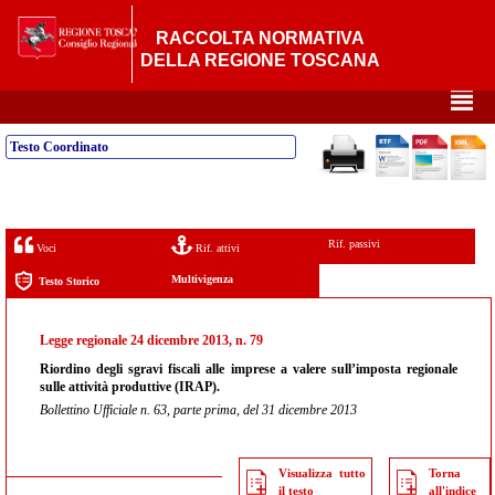
RACCOLTA NORMATIVA
DELLA REGIONE TOSCANA
²
Testo Coordinato
Rif. passivi
Voci
Rif. attivi
Multivigenza
Testo Storico
Legge regionale 24 dicembre 2013, n. 79
Riordino degli sgravi fiscali alle imprese a valere sull’imposta regionale
sulle attività produttive (IRAP).
Bollettino Ufficiale n. 63, parte prima, del 31 dicembre 2013
Visualizza tutto
Torna
il testo
all'indice