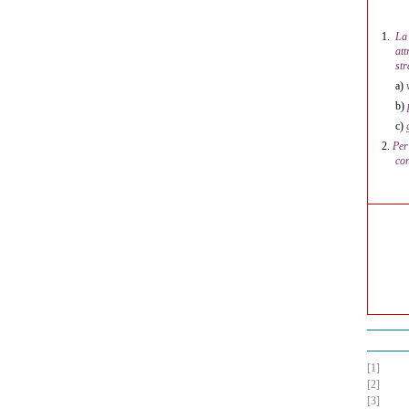
1.
La
at
str
a)
b)
c)
2.
Per
con
[1]
[2]
[3]