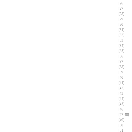
[26]
[27]
[28]
[29]
[30]
[31]
[32]
[33]
[34]
[35]
[36]
[37]
[38]
[39]
[40]
[41]
[42]
[43]
[44]
[45]
[46]
[47-48]
[49]
[50]
[51]