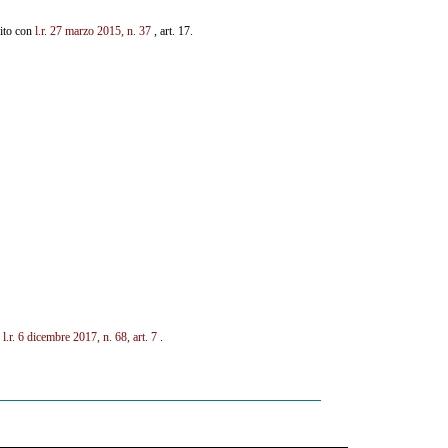
uito con
l.r. 27 marzo 2015, n. 37
, art. 17.
n
l.r. 6 dicembre 2017, n. 68, art. 7
.