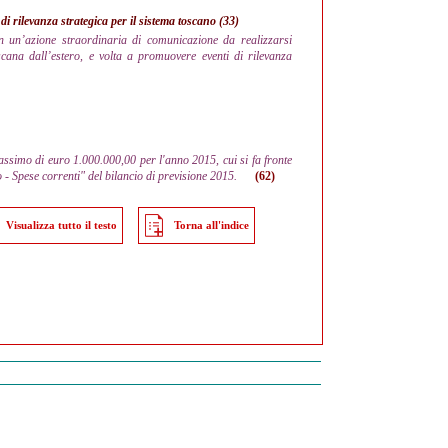
i rilevanza strategica per il sistema toscano (33)
 un’azione straordinaria di comunicazione da realizzarsi
scana dall’estero, e volta a promuovere eventi di rilevanza
assimo di euro 1.000.000,00 per l'anno 2015, cui si fa fronte
 - Spese correnti" del bilancio di previsione 2015.
(62)
Visualizza tutto il testo
Torna all'indice