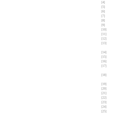
[4]
[5]
[6]
[7]
[8]
[9]
[10]
[11]
[12]
[13]
[14]
[15]
[16]
[17]
[18]
[19]
[20]
[21]
[22]
[23]
[24]
[25]