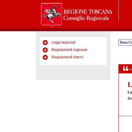
Leggi regionali
Testo C
Regolamenti regionali
Regolamenti interni
Vo
L
Le
Bol