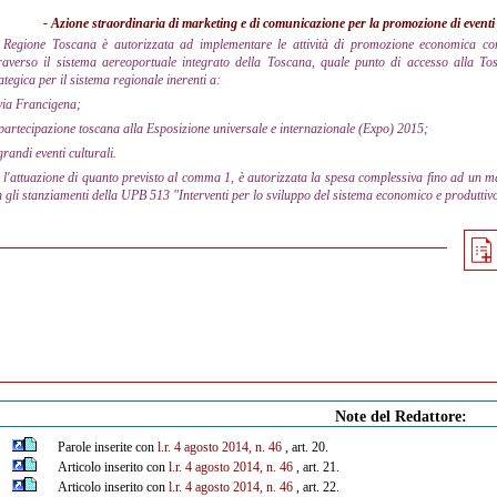
- Azione straordinaria di marketing e di comunicazione per la promozione di eventi d
 Regione Toscana è autorizzata ad implementare le attività di promozione economica con
traverso il sistema aereoportuale integrato della Toscana, quale punto di accesso alla To
ategica per il sistema regionale inerenti a:
via Francigena;
partecipazione toscana alla Esposizione universale e internazionale (Expo) 2015;
grandi eventi culturali.
 l'attuazione di quanto previsto al comma 1, è autorizzata la spesa complessiva fino ad un m
 gli stanziamenti della UPB 513 "Interventi per lo sviluppo del sistema economico e produttivo
Note del Redattore:
Parole inserite con
l.r. 4 agosto 2014, n. 46
, art. 20.
Articolo inserito con
l.r. 4 agosto 2014, n. 46
, art. 21.
Articolo inserito con
l.r. 4 agosto 2014, n. 46
, art. 22.