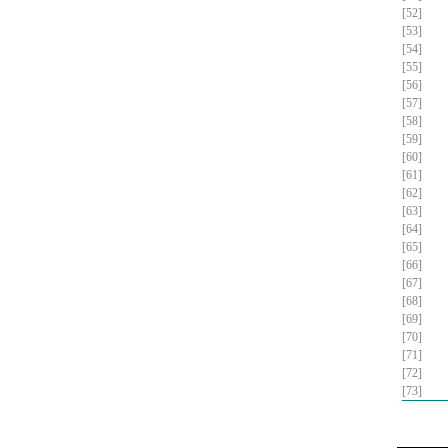
[52]
[53]
[54]
[55]
[56]
[57]
[58]
[59]
[60]
[61]
[62]
[63]
[64]
[65]
[66]
[67]
[68]
[69]
[70]
[71]
[72]
[73]