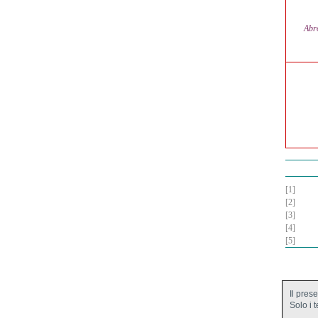
Abr
[1]
[2]
[3]
[4]
[5]
Il pres
Solo i 