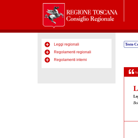
Leggi regionali
Testo C
Regolamenti regionali
Regolamenti interni
Vo
L
Le
Bol