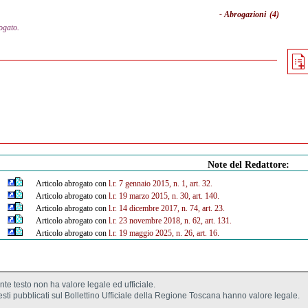
- Abrogazioni
(4)
ogato.
Note del Redattore:
Articolo abrogato con
l.r. 7 gennaio 2015, n. 1, art. 32.
Articolo abrogato con
l.r. 19 marzo 2015, n. 30, art. 140.
Articolo abrogato con
l.r. 14 dicembre 2017, n. 74, art. 23.
Articolo abrogato con
l.r. 23 novembre 2018, n. 62, art. 131.
Articolo abrogato con
l.r. 19 maggio 2025, n. 26, art. 16.
ente testo non ha valore legale ed ufficiale.
testi pubblicati sul Bollettino Ufficiale della Regione Toscana hanno valore legale.