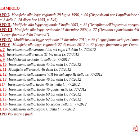
REAMBOLO
APO I
- Modifiche alla legge regionale 29 luglio 1996, n. 60 (Disposizioni per l’applicazione del 
rt. 3 della L. 28 dicembre 1995, n. 549)
APO II
- Modifiche alla legge regionale 7 luglio 2003, n. 32 (Disciplina dell'impiego di sorgent
APO III
- Modifiche alla legge regionale 27 dicembre 2004, n. 77 (Demanio e patrimonio del
 "Legge forestale della Toscana")
APO IV
- Modifiche alla legge regionale 27 dicembre 2011, n. 66 (Legge finanziaria per l'ann
APO V
- Modifiche alla legge regionale 27 dicembre 2012, n. 77 (Legge finanziaria per l'ann
. 7
- Inserimento della sezione I bis nel capo III della l.r. 77/2012
. 8
- Inserimento dell'articolo 31 bis nella l.r. 77/2012
. 9
- Modifiche all’articolo 45 della l.r. 77/2012
t. 10
- Inserimento dell'articolo 45 bis nella l.r. 77/2012
. 11
- Modifiche all’articolo 46 della l.r. 77/2012
t. 12
- Inserimento della sezione VIII bis nel capo III della l.r. 77/2012
t. 13
- Inserimento dell'articolo 46 bis nella l.r. 77/2012
t 14
- Inserimento dell'articolo 46 ter nella l.r. 77/2012
t. 15
- Inserimento dell'articolo 46 quater nella l.r. 77/2012
t. 16
- Inserimento dell'articolo 60 bis nella l.r. 77/2012
t. 17
- Inserimento dell'articolo 62 bis nella l.r. 77/2012
t. 18
- Inserimento dell'articolo 65 septies nella l.r. 77/2012
t. 19
- Sostituzione dell'allegato C della l.r. 77/2012
APO VI
- Norme finali