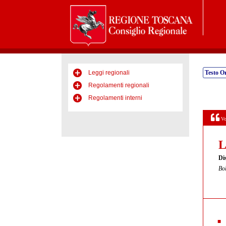
Leggi regionali
Testo Or
Regolamenti regionali
Regolamenti interni
Vo
L
Dis
Bol