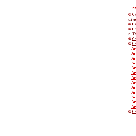
P
C
all’a
C
C
n. 39
C
C
Art
Art
Art
Ar
Art
Ar
Ar
Ar
Ar
Ar
Ar
Ar
Ar
C