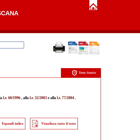
SCANA
Testo Storico
la
l.r. 60/1996
, alla
l.r. 32/2003
e alla
l.r. 77/2004
.
Espandi indice
Visualizza tutto il testo