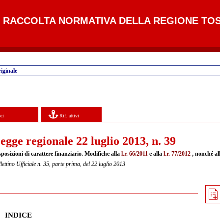
RACCOLTA NORMATIVA DELLA REGIONE TO
iginale
ci
Rif. attivi
egge regionale 22 luglio 2013, n. 39
posizioni di carattere finanziario. Modifiche alla
l.r. 66/2011
e alla
l.r. 77/2012
, nonché al
lettino Ufficiale n. 35, parte prima, del 22 luglio 2013
INDICE