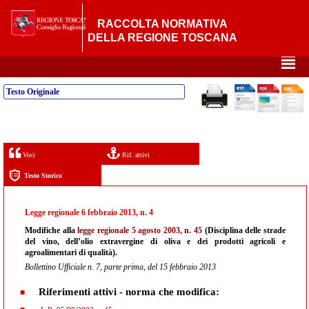
RACCOLTA NORMATIVA
DELLA REGIONE TOSCANA
²
Testo Originale
Voci
Rif. attivi
Testo Storico
Legge regionale 6 febbraio 2013, n. 4
Modifiche alla
legge regionale 5 agosto 2003, n. 45
(Disciplina delle strade
del vino, dell’olio extravergine di oliva e dei prodotti agricoli e
agroalimentari di qualità).
Bollettino Ufficiale n. 7, parte prima, del 15 febbraio 2013
Riferimenti attivi - norma che modifica: