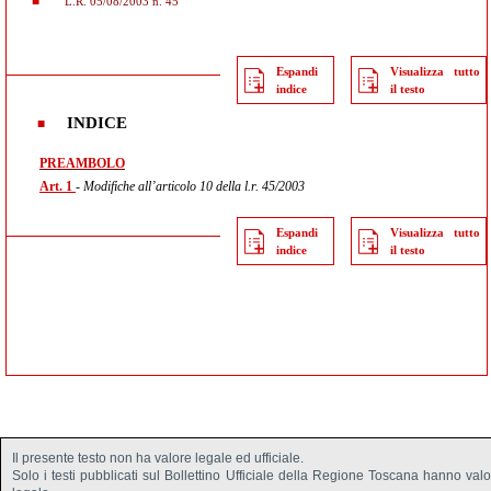
L.R. 05/08/2003 n. 45
Espandi
Visualizza tutto
indice
il testo
INDICE
PREAMBOLO
Art. 1
- Modifiche all’articolo 10 della l.r. 45/2003
Espandi
Visualizza tutto
indice
il testo
Il presente testo non ha valore legale ed ufficiale.
Solo i testi pubblicati sul Bollettino Ufficiale della Regione Toscana hanno val