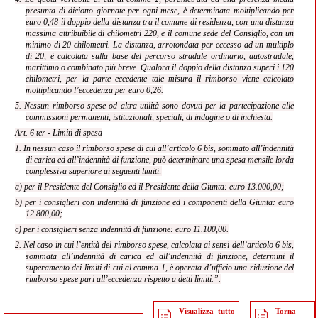
presunta di diciotto giornate per ogni mese, è determinata moltiplicando per
euro 0,48 il doppio della distanza tra il comune di residenza, con una distanza
massima attribuibile di chilometri 220, e il comune sede del Consiglio, con un
minimo di 20 chilometri. La distanza, arrotondata per eccesso ad un multiplo
di 20, è calcolata sulla base del percorso stradale ordinario, autostradale,
marittimo o combinato più breve. Qualora il doppio della distanza superi i 120
chilometri, per la parte eccedente tale misura il rimborso viene calcolato
moltiplicando l’eccedenza per euro 0,26.
5. Nessun rimborso spese od altra utilità sono dovuti per la partecipazione alle
commissioni permanenti, istituzionali, speciali, di indagine o di inchiesta.
Art. 6 ter - Limiti di spesa
1. In nessun caso il rimborso spese di cui all’articolo 6 bis, sommato all’indennità
di carica ed all’indennità di funzione, può determinare una spesa mensile lorda
complessiva superiore ai seguenti limiti:
a) per il Presidente del Consiglio ed il Presidente della Giunta: euro 13.000,00;
b) per i consiglieri con indennità di funzione ed i componenti della Giunta: euro
12.800,00;
c) per i consiglieri senza indennità di funzione: euro 11.100,00.
2. Nel caso in cui l’entità del rimborso spese, calcolata ai sensi dell’articolo 6 bis,
sommata all’indennità di carica ed all’indennità di funzione, determini il
superamento dei limiti di cui al comma 1, è operata d’ufficio una riduzione del
rimborso spese pari all’eccedenza rispetto a detti limiti.”.
Visualizza tutto
Torna