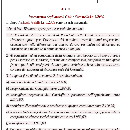
Art. 8
- Inserimento degli
articoli 6 bis
e
6 ter nella
l.r. 3/2009
1.
Dopo l’
articolo 6 della l.r. 3/2009
sono inseriti i seguenti:
“Art. 6 bis - Rimborso spese per l’esercizio del mandato
1. Al Presidente del Consiglio ed al Presidente della Giunta è corrisposto un
rimborso spese per l’esercizio del mandato, mensile omnicomprensivo,
determinato nella differenza tra quanto dovuto per indennità di carica ed
indennità di funzione ed il limite di euro 13.000,00.
2. Ai consiglieri ed ai componenti della Giunta è corrisposto un rimborso spese
per l’esercizio del mandato, mensile omnicomprensivo, composto da una quota
fissa e, per i soli consiglieri, da una quota variabile in base alla distanza tra il
comune di residenza ed il comune sede del Consiglio.
3. La quota fissa di cui al comma 2, è così determinata:
a) componente della Giunta: euro 2.523,00;
b) vicepresidente del Consiglio: euro 2.203,00;
c) consigliere segretario del Consiglio e portavoce dell’opposizione: euro
2.140,00;
d) presidente di commissione e presidente di gruppo consiliare: euro 2.110,00;
e) vicepresidente e segretario di commissione, vicepresidente di gruppo consiliare
composto da almeno tredici consiglieri: euro 1.988,00;
f) consigliere: euro 1.925,00.
4. La quota variabile di cui al comma 2, parametrata ad una presenza media