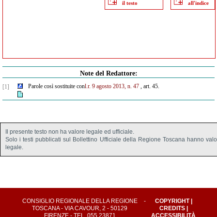
il testo
all'indice
Note del Redattore:
Parole così sostituite con
l.r. 9 agosto 2013, n. 47
, art. 45.
[1]
Il presente testo non ha valore legale ed ufficiale.
Solo i testi pubblicati sul Bollettino Ufficiale della Regione Toscana hanno val
legale.
CONSIGLIO REGIONALE DELLA REGIONE
-
COPYRIGHT
|
TOSCANA - VIA CAVOUR, 2 - 50129
CREDITS
|
FIRENZE - TEL. 055 23871
ACCESSIBILITÀ