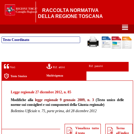
RACCOLTA NORMATIVA
DELLA REGIONE TOSCANA
²
Testo Coordinato
Rif. passivi
Voci
Rif. attivi
Multivigenza
Testo Storico
Legge regionale 27 dicembre 2012, n. 85
Modifiche alla
legge regionale 9 gennaio 2009, n. 3
(Testo unico delle
norme sui consiglieri e sui componenti della Giunta regionale)
Bollettino Ufficiale n. 75, parte prima, del 28 dicembre 2012
Visualizza tutto
Torna
il testo
all'indice