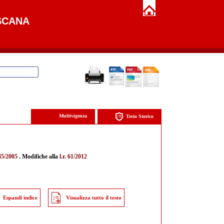
SCANA
Multivigenza
Testo Storico
 45/2005
. Modifiche alla
l.r. 61/2012
Espandi indice
Visualizza tutto il testo