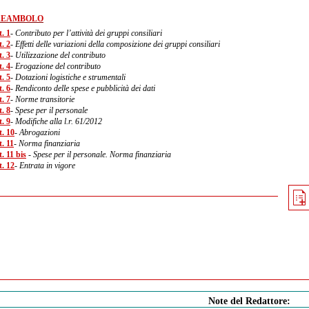
REAMBOLO
. 1
- Contributo per l’attività dei gruppi consiliari
. 2
- Effetti delle variazioni della composizione dei gruppi consiliari
. 3
- Utilizzazione del contributo
. 4
- Erogazione del contributo
. 5
- Dotazioni logistiche e strumentali
. 6
- Rendiconto delle spese e pubblicità dei dati
. 7
- Norme transitorie
. 8
- Spese per il personale
. 9
- Modifiche alla l.r. 61/2012
t. 10
- Abrogazioni
. 11
- Norma finanziaria
. 11 bis
- Spese per il personale. Norma finanziaria
t. 12
- Entrata in vigore
Note del Redattore: