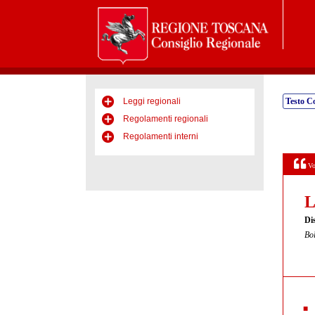
Leggi regionali
Testo C
Regolamenti regionali
Regolamenti interni
Vo
L
Di
Bol