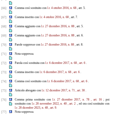
Comma così sostituito con
l.r. 4 ottobre 2016, n. 68
, art. 5.
[66]
Comma inserito con
l.r. 4 ottobre 2016, n. 68
, art. 7.
[67]
Comma aggiunto con
l.r. 27 dicembre 2016, n. 88
, art. 5.
[68]
Comma aggiunto con
l.r. 27 dicembre 2016, n. 88
, art. 6.
[69]
Parole soppresse con
l.r. 27 dicembre 2016, n. 88
, art. 8.
[70]
Nota soppressa.
[71]
Parola così sostituita con
l.r. 6 dicembre 2017, n. 68
, art. 6
.
[72]
Comma inserito con
l.r. 6 dicembre 2017, n. 68
, art. 6
.
[73]
Comma così sostituito con
l.r. 6 dicembre 2017, n. 68
, art. 6
.
[74]
Articolo abrogato con
l.r. 12 dicembre 2017, n. 71
, art. 30
.
[75]
Comma prima sostituito con
l.r. 27 dicembre 2017, n. 78
, art. 16
; poi
[76]
sostituito con
l.r. 28 novembre 2022, n. 40
, art. 2
., ed ora così sostituito con
l.r. 28 dicembre 2023, n. 48
, art. 9.
Nota soppressa.
[77]