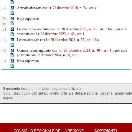
Articolo abrogato con
l.r. 27 dicembre 2018, n. 74
, art. 4
.
[78]
Note soppresse.
[79-
80]
Lettera prima sostituita con
l.r. 28 dicembre 2021, n. 55
, art. 1 bis
, poi così
[81]
sostituita con
l.r. 28 dicembre 2023, n. 48
, art. 1.
Lettera abrogata con
l.r. 28 dicembre 2021, n. 55
, art. 1 bis
.
[82]
Comma prima aggiunto con
l.r. 28 dicembre 2023, n. 48
, art. 1
; poi così
[83]
sostituito con
l.r. 9 ottobre 2024, n. 38, art. 1
.
Nota soppressa.
[84]
Il presente testo non ha valore legale ed ufficiale.
Solo i testi pubblicati sul Bollettino Ufficiale della Regione Toscana hanno val
legale.
CONSIGLIO REGIONALE DELLA REGIONE
-
COPYRIGHT
|