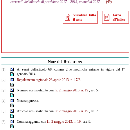
correnti” del bilancio di previsione 2017 – 2019, annualità 2017.
(49)
Visualizza tutto
Torna
il testo
all'indice
Note del Redattore:
Ai sensi dell'articolo 68, comma 2 le modifiche entrano in vigore dal 1°
[1]
gennaio 2014.
Regolamento regionale 23 aprile 2013, n. 17/R
.
[2]
Numero così sostituito con
l.r. 2 maggio 2013, n. 19
, art. 5.
[3]
Nota soppressa.
[4]
Articolo così sostituito con
l.r. 2 maggio 2013, n. 19
, art. 7.
[5]
Comma aggiunto con
l.r. 2 maggio 2013, n. 19
, art. 9.
[6]