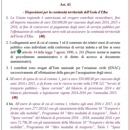
Art. 43
- Disposizioni per la continuità territoriale dell’Isola d’Elba
1.
La Giunta regionale è autorizzata ad erogare contributi straordinari, fino
all'importo massimo di euro 350.000,00 per ciascuno degli anni 2014, 2015 e
2016, al fine di concorrere al pagamento degli oneri di servizio pubblico per
l'effettuazione di collegamenti aerei volti ad assicurare la continuità territoriale
dell'Isola d'Elba.
(48)
2.
I collegamenti aerei di cui al comma 1 ed il contenuto dei relativi oneri di servizio
pubblico sono individuati nella conferenza di servizi indetta a tal fine ai sensi
dell’
articolo 14 della legge 7 agosto 1990, n. 241
(Nuove norme in materia
di procedimento amministrativo e di diritto di accesso ai documento
amministrativi).
3.
I contributi sono erogati all’Ente nazionale per l’aviazione civile (ENAC)
successivamente all’effettuazione della gara per l’assegnazione degli stessi.
4.
All'onere di spesa di cui al comma 1, pari a euro 350.000,00 per ciascuno degli
anni 2014 e 2015, si fa fronte con le risorse iscritte nella UPB 322 “Servizi di
trasporto pubblico - Spese correnti” del bilancio di previsione 2014 e del
bilancio pluriennale a legislazione vigente 2014-2016 per l'annualità 2015.
(48)
4 bis.
All'onere di spesa di cui al comma 1, relativo agli anni 2016 e 2017, si fa
fronte per euro 277.203,62 con gli stanziamenti della Missione 10 “Trasporti e
diritto alla mobilità”, Programma 04 “Altre modalità di trasporto”, Titolo 1
“Spese correnti” del bilancio di previsione 2016 – 2018, annualità 2016 e per
euro 72.796,38 con gli stanziamenti della Missione 10 “Trasporti e diritto alla
mobilità”, Programma 04 “Altre modalità di trasporto”, Titolo 1 “Spese