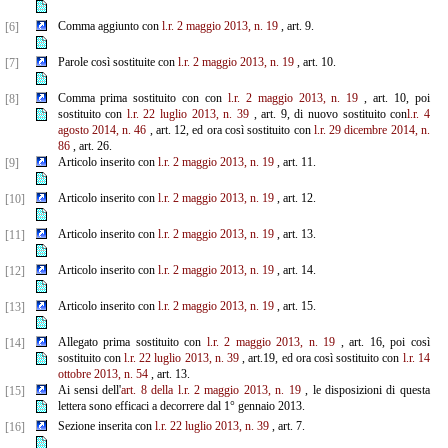
Comma aggiunto con
l.r. 2 maggio 2013, n. 19
, art. 9.
[6]
Parole così sostituite con
l.r. 2 maggio 2013, n. 19
, art. 10.
[7]
Comma prima sostituito con con
l.r. 2 maggio 2013, n. 19
, art. 10, poi
[8]
sostituito con
l.r. 22 luglio 2013, n. 39
, art. 9, di nuovo sostituito con
l.r. 4
agosto 2014, n. 46
, art. 12, ed ora così sostituito con
l.r. 29 dicembre 2014, n.
86
, art. 26.
Articolo inserito con
l.r. 2 maggio 2013, n. 19
, art. 11.
[9]
Articolo inserito con
l.r. 2 maggio 2013, n. 19
, art. 12.
[10]
Articolo inserito con
l.r. 2 maggio 2013, n. 19
, art. 13.
[11]
Articolo inserito con
l.r. 2 maggio 2013, n. 19
, art. 14.
[12]
Articolo inserito con
l.r. 2 maggio 2013, n. 19
, art. 15.
[13]
Allegato prima sostituito con
l.r. 2 maggio 2013, n. 19
, art. 16, poi così
[14]
sostituito con
l.r. 22 luglio 2013, n. 39
, art.19, ed ora così sostituito con
l.r. 14
ottobre 2013, n. 54
, art. 13.
Ai sensi dell'
art. 8 della l.r. 2 maggio 2013, n. 19
, le disposizioni di questa
[15]
lettera sono efficaci a decorrere dal 1° gennaio 2013.
Sezione inserita con
l.r. 22 luglio 2013, n. 39
, art. 7.
[16]