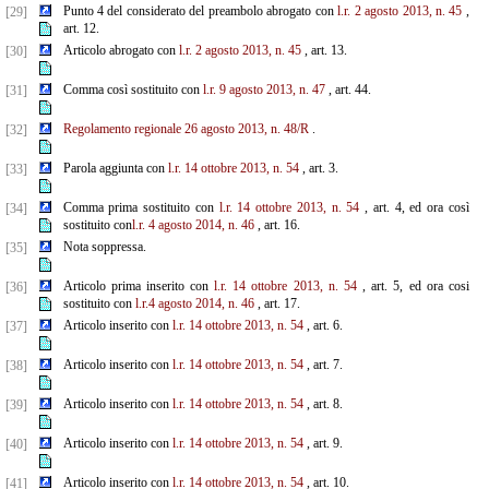
Punto 4 del considerato del preambolo abrogato con
l.r. 2 agosto 2013, n. 45
,
[29]
art. 12.
Articolo abrogato con
l.r. 2 agosto 2013, n. 45
, art. 13.
[30]
Comma così sostituito con
l.r. 9 agosto 2013, n. 47
, art. 44.
[31]
Regolamento regionale 26 agosto 2013, n. 48/R
.
[32]
Parola aggiunta con
l.r. 14 ottobre 2013, n. 54
, art. 3.
[33]
Comma prima sostituito con
l.r. 14 ottobre 2013, n. 54
, art. 4, ed ora così
[34]
sostituito con
l.r. 4 agosto 2014, n. 46
, art. 16.
Nota soppressa.
[35]
Articolo prima inserito con
l.r. 14 ottobre 2013, n. 54
, art. 5, ed ora cosi
[36]
sostituito con
l.r.4 agosto 2014, n. 46
, art. 17.
Articolo inserito con
l.r. 14 ottobre 2013, n. 54
, art. 6.
[37]
Articolo inserito con
l.r. 14 ottobre 2013, n. 54
, art. 7.
[38]
Articolo inserito con
l.r. 14 ottobre 2013, n. 54
, art. 8.
[39]
Articolo inserito con
l.r. 14 ottobre 2013, n. 54
, art. 9.
[40]
Articolo inserito con
l.r. 14 ottobre 2013, n. 54
, art. 10.
[41]