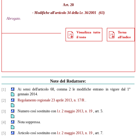
Art. 20
- Modifiche all'
articolo 34 della l.r. 36/2001
(63)
Abrogato.
Visualizza tutto
Torna
il testo
all'indice
Note del Redattore:
Ai sensi dell'articolo 68, comma 2 le modifiche entrano in vigore dal 1°
[1]
gennaio 2014.
Regolamento regionale 23 aprile 2013, n. 17/R
.
[2]
Numero così sostituito con
l.r. 2 maggio 2013, n. 19
, art. 5.
[3]
Nota soppressa.
[4]
Articolo così sostituito con
l.r. 2 maggio 2013, n. 19
, art. 7.
[5]