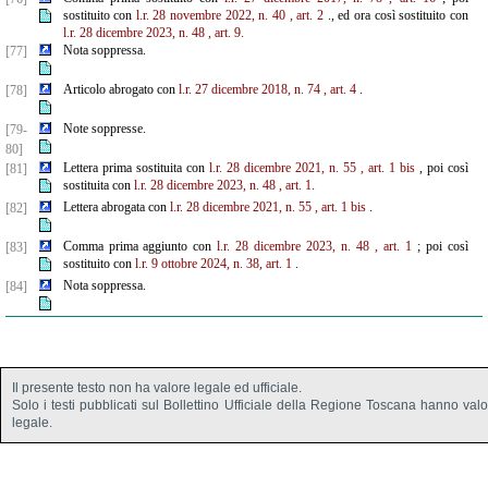
sostituito con
l.r. 28 novembre 2022, n. 40
, art. 2
., ed ora così sostituito con
l.r. 28 dicembre 2023, n. 48
, art. 9.
Nota soppressa.
[77]
Articolo abrogato con
l.r. 27 dicembre 2018, n. 74
, art. 4
.
[78]
Note soppresse.
[79-
80]
Lettera prima sostituita con
l.r. 28 dicembre 2021, n. 55
, art. 1 bis
, poi così
[81]
sostituita con
l.r. 28 dicembre 2023, n. 48
, art. 1.
Lettera abrogata con
l.r. 28 dicembre 2021, n. 55
, art. 1 bis
.
[82]
Comma prima aggiunto con
l.r. 28 dicembre 2023, n. 48
, art. 1
; poi così
[83]
sostituito con
l.r. 9 ottobre 2024, n. 38, art. 1
.
Nota soppressa.
[84]
Il presente testo non ha valore legale ed ufficiale.
Solo i testi pubblicati sul Bollettino Ufficiale della Regione Toscana hanno val
legale.