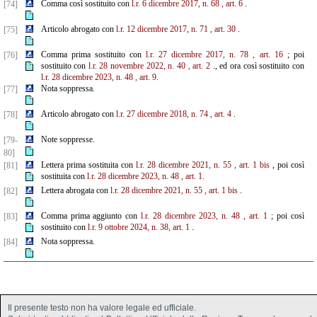
Comma così sostituito con
l.r. 6 dicembre 2017, n. 68
, art. 6
.
[74]
Articolo abrogato con
l.r. 12 dicembre 2017, n. 71
, art. 30
.
[75]
Comma prima sostituito con
l.r. 27 dicembre 2017, n. 78
, art. 16
; poi
[76]
sostituito con
l.r. 28 novembre 2022, n. 40
, art. 2
., ed ora così sostituito con
l.r. 28 dicembre 2023, n. 48
, art. 9.
Nota soppressa.
[77]
Articolo abrogato con
l.r. 27 dicembre 2018, n. 74
, art. 4
.
[78]
Note soppresse.
[79-
80]
Lettera prima sostituita con
l.r. 28 dicembre 2021, n. 55
, art. 1 bis
, poi così
[81]
sostituita con
l.r. 28 dicembre 2023, n. 48
, art. 1.
Lettera abrogata con
l.r. 28 dicembre 2021, n. 55
, art. 1 bis
.
[82]
Comma prima aggiunto con
l.r. 28 dicembre 2023, n. 48
, art. 1
; poi così
[83]
sostituito con
l.r. 9 ottobre 2024, n. 38, art. 1
.
Nota soppressa.
[84]
Il presente testo non ha valore legale ed ufficiale.