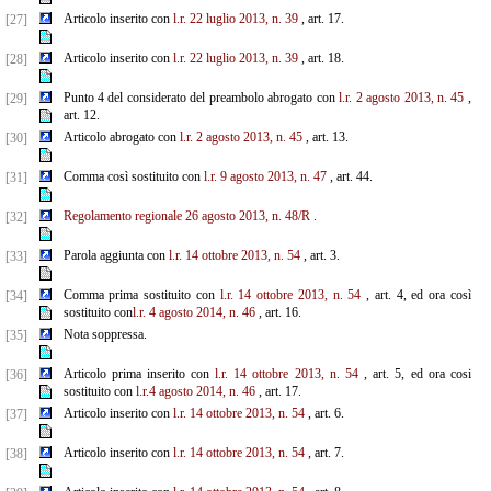
Articolo inserito con
l.r. 22 luglio 2013, n. 39
, art. 17.
[27]
Articolo inserito con
l.r. 22 luglio 2013, n. 39
, art. 18.
[28]
Punto 4 del considerato del preambolo abrogato con
l.r. 2 agosto 2013, n. 45
,
[29]
art. 12.
Articolo abrogato con
l.r. 2 agosto 2013, n. 45
, art. 13.
[30]
Comma così sostituito con
l.r. 9 agosto 2013, n. 47
, art. 44.
[31]
Regolamento regionale 26 agosto 2013, n. 48/R
.
[32]
Parola aggiunta con
l.r. 14 ottobre 2013, n. 54
, art. 3.
[33]
Comma prima sostituito con
l.r. 14 ottobre 2013, n. 54
, art. 4, ed ora così
[34]
sostituito con
l.r. 4 agosto 2014, n. 46
, art. 16.
Nota soppressa.
[35]
Articolo prima inserito con
l.r. 14 ottobre 2013, n. 54
, art. 5, ed ora cosi
[36]
sostituito con
l.r.4 agosto 2014, n. 46
, art. 17.
Articolo inserito con
l.r. 14 ottobre 2013, n. 54
, art. 6.
[37]
Articolo inserito con
l.r. 14 ottobre 2013, n. 54
, art. 7.
[38]