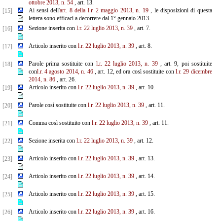
ottobre 2013, n. 54
, art. 13.
Ai sensi dell'
art. 8 della l.r. 2 maggio 2013, n. 19
, le disposizioni di questa
[15]
lettera sono efficaci a decorrere dal 1° gennaio 2013.
Sezione inserita con
l.r. 22 luglio 2013, n. 39
, art. 7.
[16]
Articolo inserito con
l.r. 22 luglio 2013, n. 39
, art. 8.
[17]
Parole prima sostituite con
l.r. 22 luglio 2013, n. 39
, art. 9, poi sostituite
[18]
con
l.r. 4 agosto 2014, n. 46
, art. 12, ed ora così sostituite con
l.r. 29 dicembre
2014, n. 86
, art. 26.
Articolo inserito con
l.r. 22 luglio 2013, n. 39
, art. 10.
[19]
Parole così sostituite con
l.r. 22 luglio 2013, n. 39
, art. 11.
[20]
Comma così sostituito con
l.r. 22 luglio 2013, n. 39
, art. 11.
[21]
Sezione inserita con
l.r. 22 luglio 2013, n. 39
, art. 12.
[22]
Articolo inserito con
l.r. 22 luglio 2013, n. 39
, art. 13.
[23]
Articolo inserito con
l.r. 22 luglio 2013, n. 39
, art. 14.
[24]
Articolo inserito con
l.r. 22 luglio 2013, n. 39
, art. 15.
[25]
Articolo inserito con
l.r. 22 luglio 2013, n. 39
, art. 16.
[26]