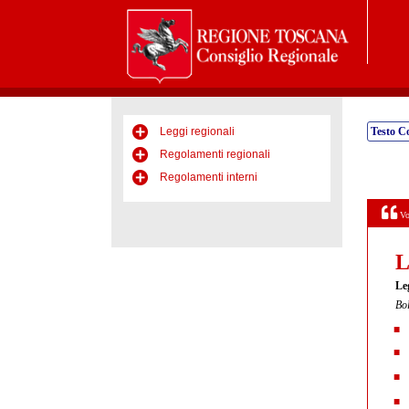
Leggi regionali
Testo C
Regolamenti regionali
Regolamenti interni
Vo
L
Le
Bol