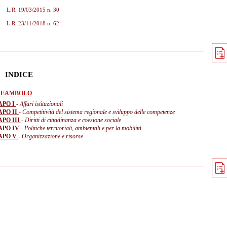
L.R. 19/03/2015 n. 30
L.R. 23/11/2018 n. 62
INDICE
REAMBOLO
APO I
- Affari istituzionali
APO II
- Competitività del sistema regionale e sviluppo delle competenze
APO III
- Diritti di cittadinanza e coesione sociale
APO IV
- Politiche territoriali, ambientali e per la mobilità
APO V
- Organizzazione e risorse