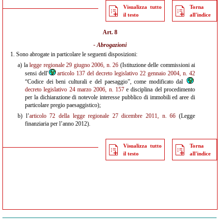
Visualizza tutto
Torna
il testo
all'indice
Art. 8
- Abrogazioni
1.
Sono abrogate in particolare le seguenti disposizioni:
a)
la
legge regionale 29 giugno 2006, n. 26
(Istituzione delle commissioni ai
sensi dell'
articolo 137 del decreto legislativo 22 gennaio 2004, n. 42
“Codice dei beni culturali e del paesaggio”, come modificato dal
decreto legislativo 24 marzo 2006, n. 157
e disciplina del procedimento
per la dichiarazione di notevole interesse pubblico di immobili ed aree di
particolare pregio paesaggistico);
b)
l’
articolo 72 della legge regionale 27 dicembre 2011, n. 66
(Legge
finanziaria per l’anno 2012).
Visualizza tutto
Torna
il testo
all'indice