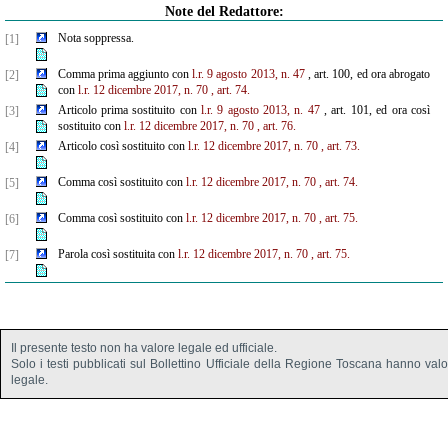
Note del Redattore:
Nota soppressa.
[1]
Comma prima aggiunto con
l.r. 9 agosto 2013, n. 47
, art. 100, ed ora abrogato
[2]
con
l.r. 12 dicembre 2017, n. 70
, art. 74.
Articolo prima sostituito con
l.r. 9 agosto 2013, n. 47
, art. 101, ed ora così
[3]
sostituito con
l.r. 12 dicembre 2017, n. 70
, art. 76.
Articolo così sostituito con
l.r. 12 dicembre 2017, n. 70
, art. 73.
[4]
Comma così sostituito con
l.r. 12 dicembre 2017, n. 70
, art. 74.
[5]
Comma così sostituito con
l.r. 12 dicembre 2017, n. 70
, art. 75.
[6]
Parola così sostituita con
l.r. 12 dicembre 2017, n. 70
, art. 75.
[7]
Il presente testo non ha valore legale ed ufficiale.
Solo i testi pubblicati sul Bollettino Ufficiale della Regione Toscana hanno val
legale.