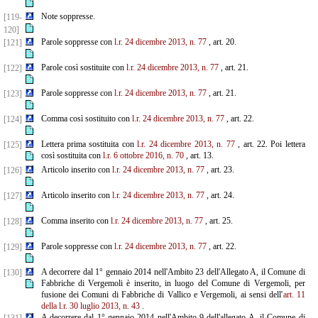
Note soppresse.
[119-
120]
Parole soppresse con
l.r. 24 dicembre 2013, n. 77
, art. 20.
[121]
Parole così sostituite con
l.r. 24 dicembre 2013, n. 77
, art. 21.
[122]
Parole soppresse con
l.r. 24 dicembre 2013, n. 77
, art. 21.
[123]
Comma così sostituito con
l.r. 24 dicembre 2013, n. 77
, art. 22.
[124]
Lettera prima sostituita con
l.r. 24 dicembre 2013, n. 77
, art. 22. Poi lettera
[125]
così sostituita con
l.r. 6 ottobre 2016, n. 70
, art. 13.
Articolo inserito con
l.r. 24 dicembre 2013, n. 77
, art. 23.
[126]
Articolo inserito con
l.r. 24 dicembre 2013, n. 77
, art. 24.
[127]
Comma inserito con
l.r. 24 dicembre 2013, n. 77
, art. 25.
[128]
Parole soppresse con
l.r. 24 dicembre 2013, n. 77
, art. 22.
[129]
A decorrere dal 1° gennaio 2014 nell'Ambito 23 dell'Allegato A, il Comune di
[130]
Fabbriche di Vergemoli è inserito, in luogo del Comune di Vergemoli, per
fusione dei Comuni di Fabbriche di Vallico e Vergemoli, ai sensi dell'
art. 11
della l.r. 30 luglio 2013, n. 43
.
A decorrere dal 1° gennaio 2014 nell'Ambito 9 dell'allegato A, il Comune di