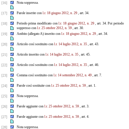
Nota soppressa.
[16]
Parole inserite con
l.r. 18 giugno 2012, n. 29
, art. 34.
[17]
Periodo prima modificato con
l.r. 18 giugno 2012, n. 29
, art. 34. Poi periodo
[18]
soppresso con
l.r. 25 ottobre 2012, n. 59
, art. 30.
Ambito (allegato A) inserito con
l.r. 18 giugno 2012, n. 29
, art. 34.
[19]
Articolo così sostituito con
l.r. 14 luglio 2012, n. 35
, art. 43.
[20]
Articolo inserito con
l.r. 14 luglio 2012, n. 35
, art. 45.
[21]
Articolo così sostituito con
l.r. 14 luglio 2012, n. 35
, art. 46.
[22]
Comma così sostituito con
l.r. 14 settembre 2012, n. 49
, art. 7.
[23]
Parole così sostituite con
l.r. 25 ottobre 2012, n. 59
, art. 1.
[24]
Nota soppressa.
[25]
Parole aggiunte con
l.r. 25 ottobre 2012, n. 59
, art. 3.
[26]
Parole aggiunte con
l.r. 25 ottobre 2012, n. 59
, art. 4.
[27]
Nota soppressa.
[28]