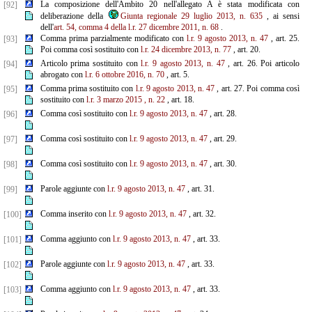
La composizione dell'Ambito 20 nell'allegato A è stata modificata con
[92]
deliberazione della
Giunta regionale 29 luglio 2013, n. 635
, ai sensi
dell'
art. 54, comma 4 della l.r. 27 dicembre 2011, n. 68
.
Comma prima parzialmente modificato con
l.r. 9 agosto 2013, n. 47
, art. 25.
[93]
Poi comma così sostituito con
l.r.
24 dicembre 2013, n. 77
, art. 20.
Articolo prima sostituito con
l.r. 9 agosto 2013, n. 47
, art. 26. Poi articolo
[94]
abrogato con
l.r. 6 ottobre 2016, n. 70
, art. 5.
Comma prima sostituito con
l.r. 9 agosto 2013, n. 47
, art. 27. Poi comma così
[95]
sostituito con
l.r. 3 marzo 2015
, n.
22
, art. 18.
Comma così sostituito con
l.r. 9 agosto 2013, n. 47
, art. 28.
[96]
Comma così sostituito con
l.r. 9 agosto 2013, n. 47
, art. 29.
[97]
Comma così sostituito con
l.r. 9 agosto 2013, n. 47
, art. 30.
[98]
Parole aggiunte con
l.r. 9 agosto 2013, n. 47
, art. 31.
[99]
Comma inserito con
l.r. 9 agosto 2013, n. 47
, art. 32.
[100]
Comma aggiunto con
l.r. 9 agosto 2013, n. 47
, art. 33.
[101]
Parole aggiunte con
l.r. 9 agosto 2013, n. 47
, art. 33.
[102]
Comma aggiunto con
l.r. 9 agosto 2013, n. 47
, art. 33.
[103]