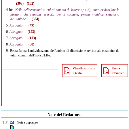
(303)
.
(152)
4 bis.
Nelle deliberazioni di cui al comma 4, lettere a) e b), sono evidenziate le
funzioni che l’unione esercita per il comune, previa modifica statutaria
dell’unione.
(304)
5.
Abrogato.
(49)
6.
Abrogato.
(153)
7.
Abrogato.
(153)
8.
Abrogato.
(50)
9.
Resta ferma l'individuazione dell'ambito di dimensione territoriale costituito da
tutti i comuni dell'isola d'Elba.
Visualizza tutto
Torna
il testo
all'indice
Note del Redattore:
Note soppresse.
[1-3]