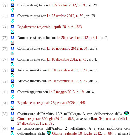
Comma abrogato con
l.r. 25 ottobre 2012, n. 59
, art. 29.
[72]
Comma inserito con
l.r. 25 ottobre 2012, n. 59
, art. 29.
[73]
Regolamento regionale 1 aprile 2014, n. 16/R
.
[74]
Numero così sostituito con
l.r. 26 novembre 2012, n. 64
, art. 7.
[75]
Comma inserito con
l.r. 26 novembre 2012, n. 64
, art. 8.
[76]
Comma inserito con
l.r. 10 dicembre 2012, n. 73
, art. 1.
[77]
Articolo inserito con
l.r. 10 dicembre 2012, n. 73
, art. 2.
[78]
Articolo inserito con
l.r. 10 dicembre 2012, n. 73
, art. 3.
[79]
Comma aggiunto con
l.r. 2 maggio 2013, n. 19
, art. 4.
[80]
Regolamento regionale 28 gennaio 2020, n. 4/R
.
[81]
[82]
Costituzione dell'Ambito 10/2 nell'allegato A con deliberazione della
Giunta regionale 30 luglio 2012, n. 683
, ai sensi dell'
art. 54, comma 4 della l.r.
27 dicembre 2011, n. 68
.
La composizione dell'Ambito 2 nell'allegato A è stata modificata con
[83]
deliberazione della
Giunta regionale 30 luglio 2012, n. 684
, ai sensi