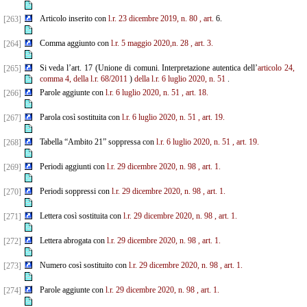
Articolo inserito con
l.r. 23 dicembre 2019, n. 80
, art.
6.
[263]
Comma aggiunto con
l.r. 5 maggio 2020,n. 28
, art. 3.
[264]
Si veda l’art. 17 (Unione di comuni. Interpretazione autentica dell’
articolo 24,
[265]
comma 4, della l.r. 68/2011
)
della
l.r. 6 luglio 2020, n. 51
.
Parole aggiunte con
l.r. 6 luglio 2020, n. 51
, art. 18.
[266]
Parola così sostituita con
l.r. 6 luglio 2020, n. 51
, art. 19.
[267]
Tabella “Ambito 21” soppressa con
l.r. 6 luglio 2020, n. 51
, art. 19.
[268]
Periodi aggiunti con
l.r. 29 dicembre 2020, n. 98
, art. 1.
[269]
Periodi soppressi con
l.r. 29 dicembre 2020, n. 98
, art. 1.
[270]
Lettera così sostituita con
l.r. 29 dicembre 2020, n. 98
, art. 1.
[271]
Lettera abrogata con
l.r. 29 dicembre 2020, n. 98
, art. 1.
[272]
Numero così sostituito con
l.r. 29 dicembre 2020, n. 98
, art. 1.
[273]
Parole aggiunte con
l.r. 29 dicembre 2020, n. 98
, art. 1.
[274]