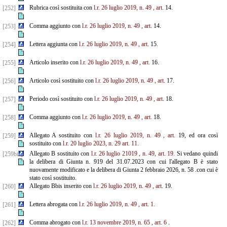
Rubrica così sostituita con
l.r. 26 luglio 2019, n. 49
, art.
14.
[252]
Comma aggiunto con
l.r. 26 luglio 2019, n. 49
, art.
14.
[253]
Lettera aggiunta con
l.r. 26 luglio 2019, n. 49
, art.
15.
[254]
Articolo inserito con
l.r. 26 luglio 2019, n. 49
, art.
16.
[255]
Articolo così sostituito con
l.r. 26 luglio 2019, n. 49
, art.
17.
[256]
Periodo così sostituito con
l.r. 26 luglio 2019, n. 49
, art.
18.
[257]
Comma aggiunto con
l.r. 26 luglio 2019, n. 49
, art.
18.
[258]
Allegato A sostituito con
l.r. 26 luglio 2019, n. 49
, art.
19, ed ora così
[259]
sostituito con
l.r. 20 luglio 2023, n. 29
art. 11.
Allegato B sostituito con
l.r. 26 luglio 21019
, n. 49, art. 19.
Si vedano quindi
[259bis]
la delibera di Giunta n. 919 del 31.07.2023 con cui l'allegato B è stato
nuovamente modificato e la delibera di Giunta 2 febbraio 2026, n. 58 .con cui è
stato così sostituito.
Allegato Bbis inserito con
l.r. 26 luglio 2019, n. 49
, art.
19.
[260]
Lettera abrogata con
l.r. 26 luglio 2019, n. 49
, art. 1.
[261]
Comma abrogato con
l.r. 13 novembre 2019, n. 65
, art. 6
.
[262]