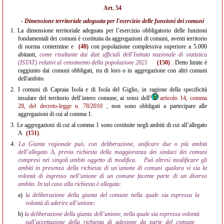
Art. 54
- Dimensione territoriale adeguata per l'esercizio delle funzioni dei comuni
1.
La dimensione territoriale adeguata per l’esercizio obbligatorio delle funzioni
fondamentali dei comuni è costituita da aggregazioni di comuni, aventi territorio
di norma contermine e
(48)
con popolazione complessiva superiore a 5.000
abitanti,
come risultante dai dati ufficiali dell’Istituto nazionale di statistica
(ISTAT) relativi al censimento della popolazione 2021
(150)
. Detto limite è
raggiunto dai comuni obbligati, tra di loro o in aggregazione con altri comuni
dell'ambito.
2.
I comuni di Capraia Isola e di Isola del Giglio, in ragione della specificità
insulare del territorio dell’intero comune, ai sensi dell'
articolo 14, comma
28, del decreto-legge n. 78/2010
, non sono obbligati a partecipare alle
aggregazioni di cui al comma 1.
3.
Le aggregazioni di cui al comma 1 sono costituite negli ambiti di cui all’allegato
A
(151)
.
4.
La Giunta regionale può, con deliberazione, unificare due o più ambiti
dell’allegato A, previa richiesta della maggioranza dei sindaci dei comuni
compresi nei singoli ambiti oggetto di modifica.
Può altresì modificare gli
ambiti in presenza della richiesta di un’unione di comuni qualora vi sia la
volontà di ingresso nell’unione di un comune facente parte di un diverso
ambito. In tal caso alla richiesta è allegata:
a)
la deliberazione della giunta del comune nella quale sia espressa la
volontà di aderire all’unione;
b)
la deliberazione della giunta dell’unione, nella quale sia espressa volontà
sull’accettazione della richiesta di adesione da parte del comune