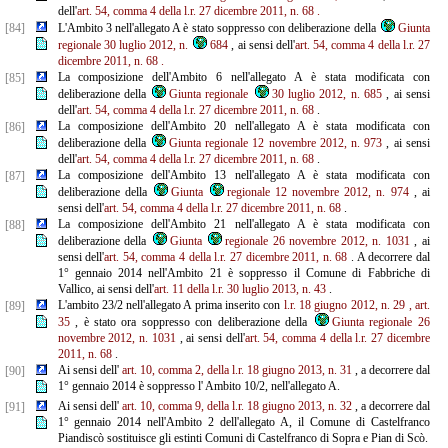
dell'
art. 54, comma 4 della l.r. 27 dicembre 2011, n. 68
.
[84]
L'Ambito 3 nell'allegato A è stato soppresso con deliberazione della
Giunta
regionale 30 luglio 2012, n.
684
, ai sensi dell'
art. 54, comma 4 della l.r. 27
dicembre 2011, n. 68
.
La composizione dell'Ambito 6 nell'allegato A è stata modificata con
[85]
deliberazione della
Giunta regionale
30 luglio 2012, n. 685
, ai sensi
dell'
art. 54, comma 4 della l.r. 27 dicembre 2011, n. 68
.
La composizione dell'Ambito 20 nell'allegato A è stata modificata con
[86]
deliberazione della
Giunta regionale 12 novembre 2012, n. 973
, ai sensi
dell'
art. 54, comma 4 della l.r. 27 dicembre 2011, n. 68
.
La composizione dell'Ambito 13 nell'allegato A è stata modificata con
[87]
deliberazione della
Giunta
regionale 12 novembre 2012, n. 974
, ai
sensi dell'
art. 54, comma 4 della l.r. 27 dicembre 2011, n. 68
.
La composizione dell'Ambito 21 nell'allegato A è stata modificata con
[88]
deliberazione della
Giunta
regionale 26 novembre 2012, n. 1031
, ai
sensi dell'
art. 54, comma 4 della l.r. 27 dicembre 2011, n. 68
. A decorrere dal
1° gennaio 2014 nell'Ambito 21 è soppresso il Comune di Fabbriche di
Vallico, ai sensi dell'
art.
11 della
l.r. 30 luglio 2013, n. 43
.
L'ambito 23/2 nell'allegato A prima inserito con
l.r. 18 giugno 2012, n. 29
, art.
[89]
35
, è stato ora soppresso con deliberazione della
Giunta regionale 26
novembre 2012, n. 1031
, ai sensi dell'
art. 54, comma 4 della l.r.
27 dicembre
2011, n. 68
.
Ai sensi dell'
art. 10, comma 2, della l.r. 18 giugno 2013, n. 31
, a decorrere dal
[90]
1° gennaio 2014 è soppresso l' Ambito 10/2, nell'allegato A.
Ai sensi dell'
art. 10, comma 9, della l.r. 18 giugno 2013, n. 32
, a decorrere dal
[91]
1° gennaio 2014 nell'Ambito 2 dell'allegato A, il Comune di Castelfranco
Piandiscò sostituisce gli estinti Comuni di Castelfranco di Sopra e Pian di Scò.