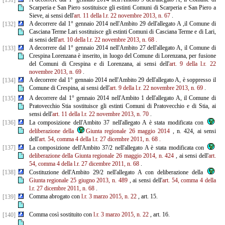
[131]
Scarperia e San Piero sostituisce gli estinti Comuni di Scarperia e San Piero a
Sieve, ai sensi dell'
art. 11 della l.r. 22 novembre
2013, n. 67
.
A decorrere dal 1° gennaio 2014 nell'Ambito 29 dell'allegato A ,il Comune di
[132]
Casciana Terme Lari sostituisce gli estinti Comuni di Casciana Terme e di Lari,
ai sensi dell'
art. 10 della l.r. 22 novembre 2013, n. 68
.
A decorrere dal 1° gennaio 2014 nell'Ambito 27 dell'allegato A, il Comune di
[133]
Crespina Lorenzana è inserito, in luogo del Comune di Lorenzana, per fusione
del Comuni di Crespina e di Lorenzana, ai sensi dell'
art. 9 della l.r. 22
novembre 2013, n. 69
.
A decorrere dal 1° gennaio 2014 nell'Ambito 29 dell'allegato A, è soppresso il
[134]
Comune di Crespina, ai sensi dell'
art. 9 della l.r. 22 novembre 2013, n. 69
.
A decorrere dal 1° gennaio 2014 nell'Ambito 1 dell'allegato A, il Comune di
[135]
Pratovecchio Stia sostituisce gli estinti Comuni di Pratovecchio e di Stia, ai
sensi dell'
art. 11 della l.r. 22 novembre 2013, n. 70
.
[136]
La composizione dell'Ambito 37 nell'allegato A è stata modificata con
deliberazione della
Giunta regionale 26 maggio 2014
, n. 424, ai sensi
dell'
art. 54, comma 4 della l.r. 27 dicembre 2011, n. 68
.
[137]
La composizione dell'Ambito 37/2 nell'allegato A è stata modificata con
deliberazione della Giunta regionale 26 maggio 2014, n. 424
, ai sensi dell'
art.
54, comma 4 della l.r. 27 dicembre 2011, n. 68
.
[138]
Costituzione dell'Ambito 29/2 nell'allegato A con deliberazione della
Giunta regionale 25 giugno 2013, n. 489
, ai sensi dell'
art. 54, comma 4 della
l.r. 27 dicembre 2011, n. 68
.
Comma abrogato con
l.r. 3 marzo 2015, n. 22
, art. 15.
[139]
Comma così sostituito con
l.r. 3 marzo 2015, n. 22
, art. 16.
[140]