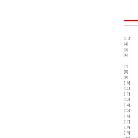
[1-3]
[4]
[5]
[6]
[7]
[8]
[9]
[10]
[11]
[12]
[13]
[14]
[15]
[16]
[17]
[18]
[19]