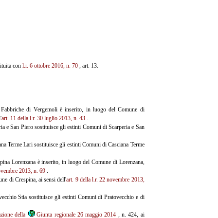
tituita con
l.r. 6 ottobre 2016, n. 70
, art. 13.
 Fabbriche di Vergemoli è inserito, in luogo del Comune di
'
art. 11 della l.r. 30 luglio 2013, n. 43
.
a e San Piero sostituisce gli estinti Comuni di Scarperia e San
ana Terme Lari sostituisce gli estinti Comuni di Casciana Terme
spina Lorenzana è inserito, in luogo del Comune di Lorenzana,
 novembre 2013, n. 69
.
e di Crespina, ai sensi dell'
art. 9 della l.r. 22 novembre 2013,
ecchio Stia sostituisce gli estinti Comuni di Pratovecchio e di
azione della
Giunta regionale 26 maggio 2014
, n. 424, ai