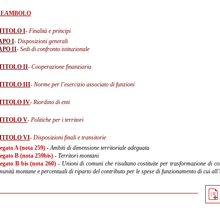
REAMBOLO
TITOLO I
- Finalità e principi
APO I
- Disposizioni generali
APO II
- Sedi di confronto istituzionale
TITOLO II
- Cooperazione finanziaria
TITOLO III
- Norme per l’esercizio associato di funzioni
TITOLO IV
- Riordino di enti
TITOLO V
- Politiche per i territori
TITOLO VI
- Disposizioni finali e transitorie
legato A (nota 259)
- Ambiti di dimensione territoriale adeguata
legato B (nota 259bis)
- Territori montani
legato B bis (nota 260)
- Unioni di comuni che risultano costituite per trasformazione di comu
unità montane e percentuali di riparto del contributo per le spese di funzionamento di cui all’