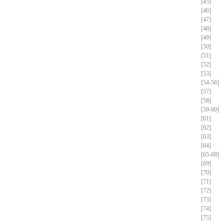
[45]
[46]
[47]
[48]
[49]
[50]
[51]
[52]
[53]
[54-56]
[57]
[58]
[59-60]
[61]
[62]
[63]
[64]
[65-68]
[69]
[70]
[71]
[72]
[73]
[74]
[75]