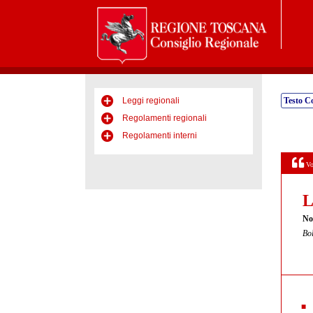
Leggi regionali
Testo C
Regolamenti regionali
Regolamenti interni
Vo
L
No
Bol