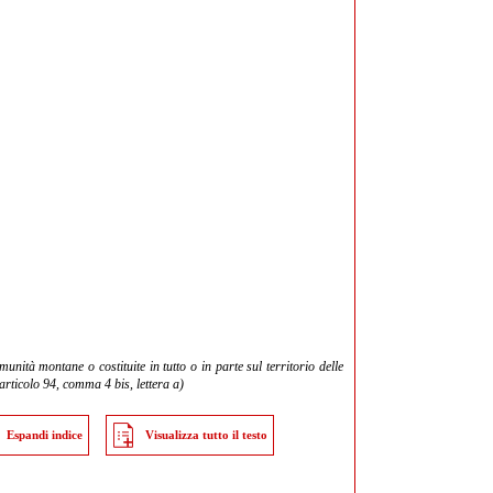
nità montane o costituite in tutto o in parte sul territorio delle
articolo 94, comma 4 bis, lettera a)
Espandi indice
Visualizza tutto il testo