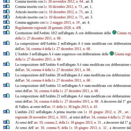
Comma inserito con
l.r. 26 novembre 2012, n. 64
, art. 8.
Comma inserito con
l.r. 10 dicembre 2012, n. 73
, art. 1.
Articolo inserito con
l.r. 10 dicembre 2012, n. 73
, art. 2.
Articolo inserito con
l.r. 10 dicembre 2012, n. 73
, art. 3.
Comma aggiunto con
l.r. 2 maggio 2013, n. 19
, art. 4.
Regolamento regionale 28 gennaio 2020, n. 4/R
.
Costituzione dell'Ambito 10/2 nell'allegato A con deliberazione della
Giunta re
della l.r. 27 dicembre 2011, n. 68
.
La composizione dell'Ambito 2 nell'allegato A è stata modificata con deliberazion
dell'
art. 54, comma 4 della l.r. 27 dicembre 2011, n. 68
.
L'Ambito 3 nell'allegato A è stato soppresso con deliberazione della
Giunta regi
della l.r. 27 dicembre 2011, n. 68
.
La composizione dell'Ambito 6 nell'allegato A è stata modificata con deliberazione 
dell'
art. 54, comma 4 della l.r. 27 dicembre 2011, n. 68
.
La composizione dell'Ambito 20 nell'allegato A è stata modificata con deliberazione
dell'
art. 54, comma 4 della l.r. 27 dicembre 2011, n. 68
.
La composizione dell'Ambito 13 nell'allegato A è stata modificata con deliberazion
sensi dell'
art. 54, comma 4 della l.r. 27 dicembre 2011, n. 68
.
La composizione dell'Ambito 21 nell'allegato A è stata modificata con deliberazione
sensi dell'
art. 54, comma 4 della l.r. 27 dicembre 2011, n. 68
. A decorrere dal 1° g
di Vallico, ai sensi dell'
art.
11 della
l.r. 30 luglio 2013, n. 43
.
L'ambito 23/2 nell'allegato A prima inserito con
l.r. 18 giugno 2012, n. 29
, art.
regionale 26 novembre 2012, n. 1031
, ai sensi dell'
art. 54, comma 4 della l.r.
27 dic
Ai sensi dell'
art. 10, comma 2, della l.r. 18 giugno 2013, n. 31
, a decorrere dal 1° 
Ai sensi dell'
art. 10, comma 9, della l.r. 18 giugno 2013, n. 32
, a decorrere dal