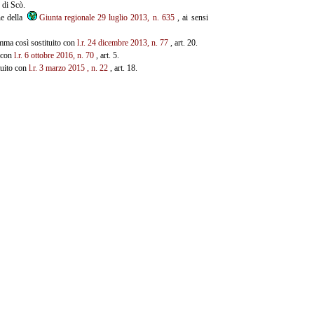
 di Scò.
ne della
Giunta regionale 29 luglio 2013, n. 635
, ai sensi
omma così sostituito con
l.r.
24 dicembre 2013, n. 77
, art. 20.
o con
l.r. 6 ottobre 2016, n. 70
, art. 5.
tuito con
l.r. 3 marzo 2015
, n.
22
, art. 18.