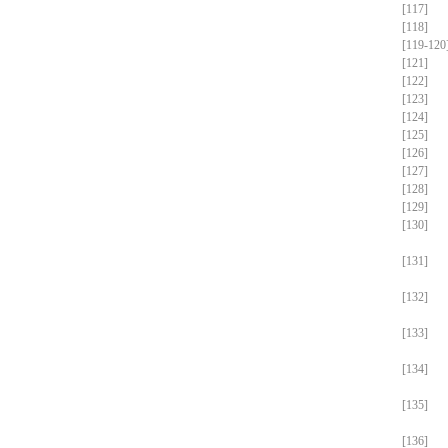
[117]
[118]
[119-120
[121]
[122]
[123]
[124]
[125]
[126]
[127]
[128]
[129]
[130]
[131]
[132]
[133]
[134]
[135]
[136]