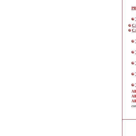
P
C
C
Al
Al
Al
com