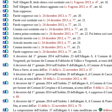
Nell' Allegato B, titolo elenco così sostituito con
l.r. 9 agosto 2013, n. 47
, art. 42.
Nell' Allegato B, titolo elenco aggiunto con
l.r. 9 agosto 2013, n. 47
, art. 42.
]
Note soppresse.
Parole soppresse con
l.r. 24 dicembre 2013, n. 77
, art. 20.
Parole così sostituite con
l.r. 24 dicembre 2013, n. 77
, art. 21.
Parole soppresse con
l.r. 24 dicembre 2013, n. 77
, art. 21.
Comma così sostituito con
l.r. 24 dicembre 2013, n. 77
, art. 22.
Lettera prima sostituita con
l.r. 24 dicembre 2013, n. 77
, art. 22. Poi lettera così sos
Articolo inserito con
l.r. 24 dicembre 2013, n. 77
, art. 23.
Articolo inserito con
l.r. 24 dicembre 2013, n. 77
, art. 24.
Comma inserito con
l.r. 24 dicembre 2013, n. 77
, art. 25.
Parole soppresse con
l.r. 24 dicembre 2013, n. 77
, art. 22.
A decorrere dal 1° gennaio 2014 nell'Ambito 23 dell'Allegato A, il Comune di
Vergemoli, per fusione dei Comuni di Fabbriche di Vallico e Vergemoli, ai sensi dell
A decorrere dal 1° gennaio 2014 nell'Ambito 9 dell'allegato A, il Comune di Scarperi
Piero a Sieve, ai sensi dell'
art. 11 della l.r. 22 novembre
2013, n. 67
.
A decorrere dal 1° gennaio 2014 nell'Ambito 29 dell'allegato A ,il Comune di Casci
e di Lari, ai sensi dell'
art. 10 della l.r. 22 novembre 2013, n. 68
.
A decorrere dal 1° gennaio 2014 nell'Ambito 27 dell'allegato A, il Comune di Cre
per fusione del Comuni di Crespina e di Lorenzana, ai sensi dell'
art. 9 della l.r. 22
A decorrere dal 1° gennaio 2014 nell'Ambito 29 dell'allegato A, è soppresso il Comun
n. 69
.
A decorrere dal 1° gennaio 2014 nell'Ambito 1 dell'allegato A, il Comune di Pratov
Stia, ai sensi dell'
art. 11 della l.r. 22 novembre 2013, n. 70
.
La composizione dell'Ambito 37 nell'allegato A è stata modificata con
deliber