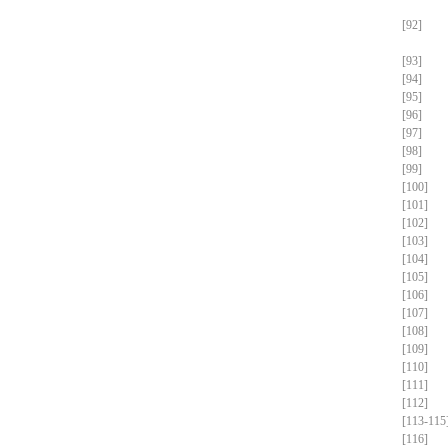
[92]
[93]
[94]
[95]
[96]
[97]
[98]
[99]
[100]
[101]
[102]
[103]
[104]
[105]
[106]
[107]
[108]
[109]
[110]
[111]
[112]
[113-115
[116]