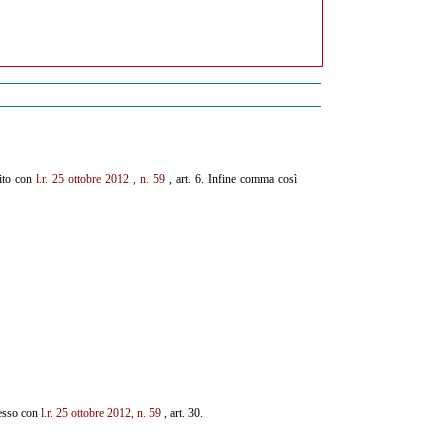
uito con
l.r. 25 ottobre 2012
,
n. 59
, art. 6. Infine comma così
resso con
l.r. 25 ottobre 2012, n. 59
, art. 30.