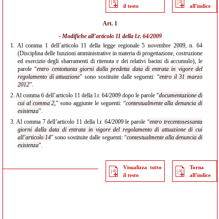
il testo
all'indice
Art. 1
- Modifiche all’
articolo 11 della l.r. 64/2009
1.
Al comma 1 dell’articolo 11 della legge regionale 5 novembre 2009, n. 64
(Disciplina delle funzioni amministrative in materia di progettazione, costruzione
ed esercizio degli sbarramenti di ritenuta e dei relativi bacini di accumulo), le
parole “
entro centottanta giorni dalla predetta data di
entrata in vigore del
regolamento di attuazione
” sono sostituite dalle seguenti: “
entro il 31 marzo
2012
”.
2.
Al comma 6 dell’articolo 11 della l.r. 64/2009 dopo le parole “
documentazione di
cui al comma 2,
” sono aggiunte le seguenti: “
contestualmente alla denuncia di
esistenza
”.
3.
Al comma 7 dell’articolo 11 della l.r. 64/2009 le parole “
entro trecentosessanta
giorni dalla data di entrata in vigore del regolamento di attuazione di cui
all’articolo 14
” sono sostituite dalle seguenti: “
contestualmente alla denuncia di
esistenza
”.
Visualizza tutto
Torna
il testo
all'indice