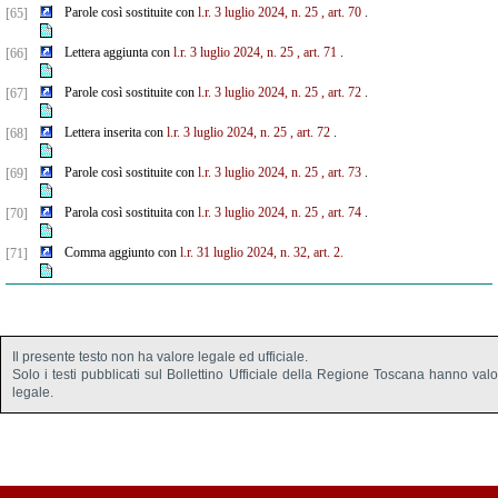
Parole così sostituite con
l.r. 3 luglio 2024, n. 25
, art. 70
.
[65]
Lettera aggiunta con
l.r. 3 luglio 2024, n. 25
, art. 71
.
[66]
Parole così sostituite con
l.r. 3 luglio 2024, n. 25
, art. 72
.
[67]
Lettera inserita con
l.r. 3 luglio 2024, n. 25
, art. 72
.
[68]
Parole così sostituite con
l.r. 3 luglio 2024, n. 25
, art. 73
.
[69]
Parola così sostituita con
l.r. 3 luglio 2024, n. 25
, art. 74
.
[70]
Comma aggiunto con
l.r. 31 luglio 2024, n. 32, art. 2.
[71]
Il presente testo non ha valore legale ed ufficiale.
Solo i testi pubblicati sul Bollettino Ufficiale della Regione Toscana hanno val
legale.