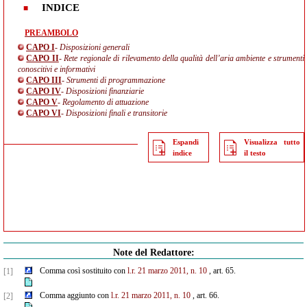
INDICE
PREAMBOLO
CAPO I
- Disposizioni generali
CAPO II
- Rete regionale di rilevamento della qualità dell’aria ambiente e strumenti
conoscitivi e informativi
CAPO III
- Strumenti di programmazione
CAPO IV
- Disposizioni finanziarie
CAPO V
- Regolamento di attuazione
CAPO VI
- Disposizioni finali e transitorie
Espandi
Visualizza tutto
indice
il testo
Note del Redattore:
Comma così sostituito con
l.r. 21 marzo 2011, n. 10
, art. 65.
[1]
Comma aggiunto con
l.r. 21 marzo 2011, n. 10
, art. 66.
[2]