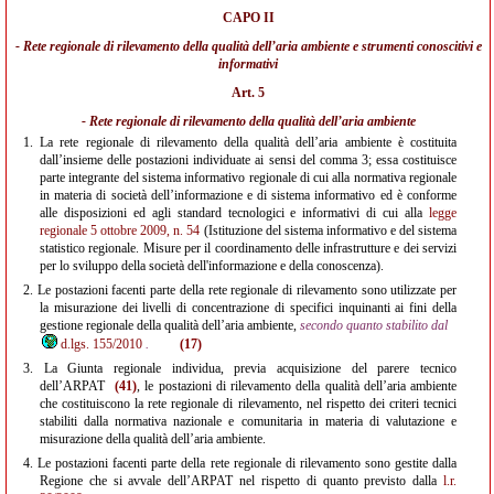
CAPO II
- Rete regionale di rilevamento della qualità dell’aria ambiente e strumenti conoscitivi e
informativi
Art. 5
- Rete regionale di rilevamento della qualità dell’aria ambiente
1.
La rete regionale di rilevamento della qualità dell’aria ambiente è costituita
dall’insieme delle postazioni individuate ai sensi del comma 3; essa costituisce
parte integrante del sistema informativo regionale di cui alla normativa regionale
in materia di società dell’informazione e di sistema informativo ed è conforme
alle disposizioni ed agli standard tecnologici e informativi di cui alla
legge
regionale 5 ottobre 2009, n. 54
(Istituzione del sistema informativo e del sistema
statistico regionale. Misure per il coordinamento delle infrastrutture e dei servizi
per lo sviluppo della società dell'informazione e della conoscenza).
2.
Le postazioni facenti parte della rete regionale di rilevamento sono utilizzate per
la misurazione dei livelli di concentrazione di specifici inquinanti ai fini della
gestione regionale della qualità dell’aria ambiente,
secondo quanto stabilito dal
d.lgs. 155/2010
.
(17)
3.
La Giunta regionale individua, previa acquisizione del parere tecnico
dell’ARPAT
(41)
, le postazioni di rilevamento della qualità dell’aria ambiente
che costituiscono la rete regionale di rilevamento, nel rispetto dei criteri tecnici
stabiliti dalla normativa nazionale e comunitaria in materia di valutazione e
misurazione della qualità dell’aria ambiente.
4.
Le postazioni facenti parte della rete regionale di rilevamento sono gestite dalla
Regione che si avvale dell’ARPAT nel rispetto di quanto previsto dalla
l.r.