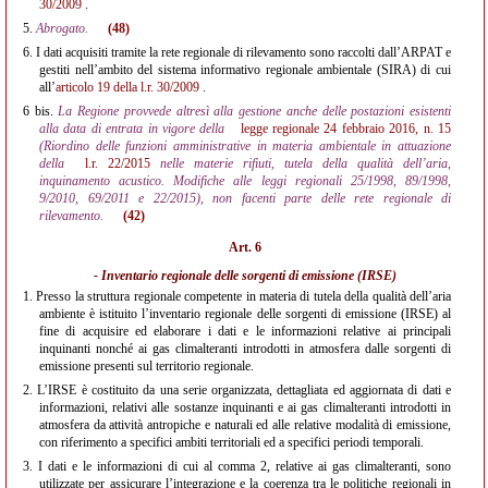
30/2009
.
5.
Abrogato.
(48)
6.
I dati acquisiti tramite la rete regionale di rilevamento sono raccolti dall’ARPAT e
gestiti nell’ambito del sistema informativo regionale ambientale (SIRA) di cui
all’
articolo 19 della l.r. 30/2009
.
6 bis.
La Regione provvede altresì alla gestione anche delle postazioni esistenti
alla data di entrata in vigore della
legge regionale 24 febbraio 2016, n. 15
(Riordino delle funzioni amministrative in materia ambientale in attuazione
della
l.r. 22/2015
nelle materie rifiuti, tutela della qualità dell’aria,
inquinamento acustico. Modifiche alle leggi regionali 25/1998, 89/1998,
9/2010, 69/2011 e 22/2015), non facenti parte delle rete regionale di
rilevamento.
(42)
Art. 6
- Inventario regionale delle sorgenti di emissione (IRSE)
1.
Presso la struttura regionale competente in materia di tutela della qualità dell’aria
ambiente è istituito l’inventario regionale delle sorgenti di emissione (IRSE) al
fine di acquisire ed elaborare i dati e le informazioni relative ai principali
inquinanti nonché ai gas climalteranti introdotti in atmosfera dalle sorgenti di
emissione presenti sul territorio regionale.
2.
L’IRSE è costituito da una serie organizzata, dettagliata ed aggiornata di dati e
informazioni, relativi alle sostanze inquinanti e ai gas climalteranti introdotti in
atmosfera da attività antropiche e naturali ed alle relative modalità di emissione,
con riferimento a specifici ambiti territoriali ed a specifici periodi temporali.
3.
I dati e le informazioni di cui al comma 2, relative ai gas climalteranti, sono
utilizzate per assicurare l’integrazione e la coerenza tra le politiche regionali in