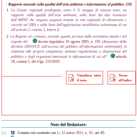
- Rapporto annuale sulla qualità dell’aria ambiente e informazione al pubblico
(59)
1.
La Giunta regionale predispone, entro il 31 maggio di ciascun anno, un
rapporto sulla qualità dell’aria ambiente, sulla base dei dati trasmessi
dall’ARPAT che vengono acquisiti tramite la rete regionale di rilevamento e
raccolti nel SIRA e sulla base dell'applicazione modellistica selezionata di cui
all'articolo 2, comma 2, lettera l).
2.
La Regione ed i comuni, secondo quanto previsto dalla normativa statale e nel
rispetto del
decreto legislativo 19 agosto 2005, n. 195
(Attuazione della
direttiva 2003/4/CE sull'accesso del pubblico all'informazione ambientale), in
relazione alle proprie competenze, mettono regolarmente a disposizione del
pubblico e degli organismi interessati le informazioni di cui all’
articolo
18, comma 1, del d.lgs. 155/2010
.
Visualizza tutto
Torna
il testo
all'indice
Note del Redattore:
Comma così sostituito con
l.r. 21 marzo 2011, n. 10
, art. 65.
[1]