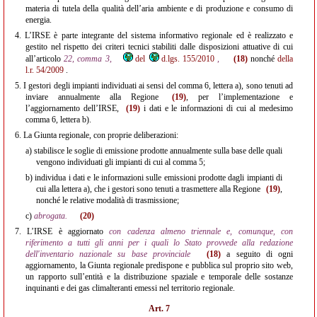
materia di tutela della qualità dell’aria ambiente e di produzione e consumo di
energia.
4.
L’IRSE è parte integrante del sistema informativo regionale ed è realizzato e
gestito nel rispetto dei criteri tecnici stabiliti dalle disposizioni attuative di cui
all’articolo
22, comma 3,
del
d.lgs. 155/2010
,
(18)
nonché
della
l.r. 54/2009
.
5.
I gestori degli impianti individuati ai sensi del comma 6, lettera a), sono tenuti ad
inviare annualmente alla Regione
(19)
, per l’implementazione e
l’aggiornamento dell’IRSE,
(19)
i dati e le informazioni di cui al medesimo
comma 6, lettera b).
6.
La Giunta regionale, con proprie deliberazioni:
a)
stabilisce le soglie di emissione prodotte annualmente sulla base delle quali
vengono individuati gli impianti di cui al comma 5;
b)
individua i dati e le informazioni sulle emissioni prodotte dagli impianti di
cui alla lettera a), che i gestori sono tenuti a trasmettere alla Regione
(19)
,
nonché le relative modalità di trasmissione;
c)
abrogata.
(20)
7.
L’IRSE è aggiornato
con cadenza almeno triennale e, comunque, con
riferimento a tutti gli anni per i quali lo Stato provvede alla redazione
dell'inventario nazionale su base provinciale
(18)
a seguito di ogni
aggiornamento, la Giunta regionale predispone e pubblica sul proprio sito web,
un rapporto sull’entità e la distribuzione spaziale e temporale delle sostanze
inquinanti e dei gas climalteranti emessi nel territorio regionale.
Art. 7